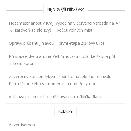
NEJNOVĚJŠÍ PŘÍSPĚVKY
Nezaměstnanost v Kraji Vysočina v červenci vzrostla na 4,1
%, zároveň se ale zvýšil i počet volných míst
Opravy průtahu Jihlavou – první etapa Žižkovy ulice
Při srážce dvou aut na Pelhřimovsku došlo ke škoda půl
milionu korun
Závěrečný koncert Mezinárodního hudebního festivalu
Petra Dvorského v Jaroměřicích nad Rokytnou
V Jihlava po jedné hodině havarovala řidička fiatu
RUBRIKY
Advertisement