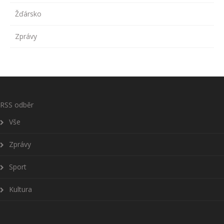
Žďársko
Zprávy
RSS odběr
Vše
Zprávy
Sport
Kultura