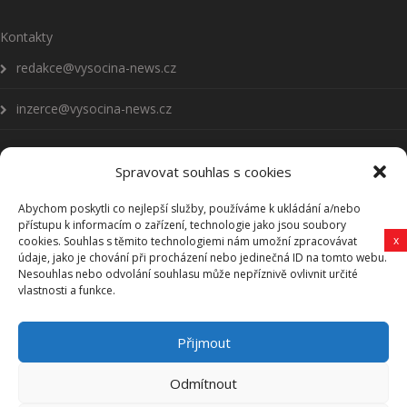
Kontakty
redakce@vysocina-news.cz
inzerce@vysocina-news.cz
Spravovat souhlas s cookies
Abychom poskytli co nejlepší služby, používáme k ukládání a/nebo
Přihlásit se k odběru novinek
přístupu k informacím o zařízení, technologie jako jsou soubory
x
cookies. Souhlas s těmito technologiemi nám umožní zpracovávat
Všeobecné podmínky
údaje, jako je chování při procházení nebo jedinečná ID na tomto webu.
Nesouhlas nebo odvolání souhlasu může nepříznivě ovlivnit určité
vlastnosti a funkce.
Vysočina-news.cz
Přijmout
Zpravodajství z Vysočiny
Odmítnout