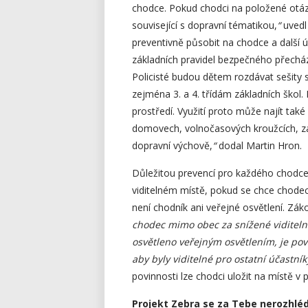
chodce. Pokud chodci na položené otáz
související s dopravní tématikou,
“
uvedl 
preventivně působit na chodce a další ú
základních pravidel bezpečného přechá
Policisté budou dětem rozdávat sešity 
zejména 3. a 4. třídám základních škol
prostředí. Využití proto může najít tak
domovech, volnočasových kroužcích, zá
dopravní výchově,
“
dodal Martin Hron.
Důležitou prevencí pro každého chodce 
viditelném místě, pokud se chce chodec
není chodník ani veřejné osvětlení. Zá
chodec mimo obec za snížené viditelnos
osvětleno veřejným osvětlením, je pov
aby byly viditelné pro ostatní účastn
povinnosti lze chodci uložit na místě v
Projekt Zebra se za Tebe nerozhlé