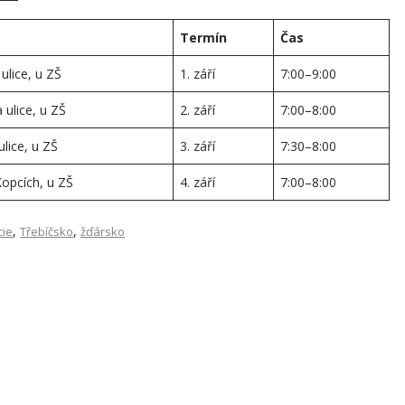
Termín
Čas
ulice, u ZŠ
1. září
7:00–9:00
 ulice, u ZŠ
2. září
7:00–8:00
lice, u ZŠ
3. září
7:30–8:00
Kopcích, u ZŠ
4. září
7:00–8:00
,
,
cie
Třebíčsko
žďársko