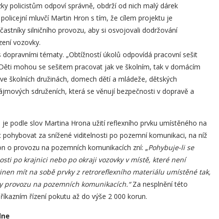
ky policistům odpoví správně, obdrží od nich malý dárek
policejní mluvčí Martin Hron s tím, že cílem projektu je
častníky silničního provozu, aby si osvojovali dodržování
zení vozovky.
s dopravními tématy. „Obtížností úkolů odpovídá pracovní sešit
. Děti mohou se sešitem pracovat jak ve školním, tak v domácím
é ve školních družinách, domech dětí a mládeže, dětských
jmových sdruženích, která se věnují bezpečnosti v dopravě a
je podle slov Martina Hrona užití reflexního prvku umístěného na
 pohybovat za snížené viditelnosti po pozemní komunikaci, na níž
kon o provozu na pozemních komunikacích zní: „
Pohybuje-li se
ti po krajnici nebo po okraji vozovky v místě, které není
inen mít na sobě prvky z retroreflexního materiálu umístěné tak,
íky provozu na pozemních komunikacích.“
Za nesplnění této
 příkazním řízení pokutu až do výše 2 000 korun.
dne