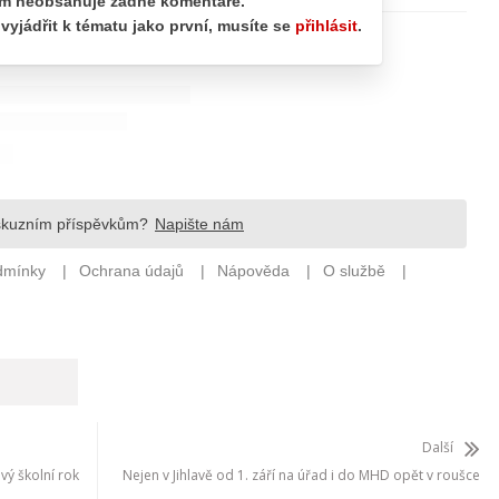
Další
vý školní rok
Nejen v Jihlavě od 1. září na úřad i do MHD opět v roušce