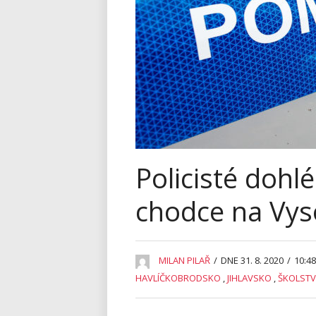
Policisté doh
chodce na Vys
MILAN PILAŘ
/
DNE 31. 8. 2020
/
10:48
HAVLÍČKOBRODSKO
,
JIHLAVSKO
,
ŠKOLSTV