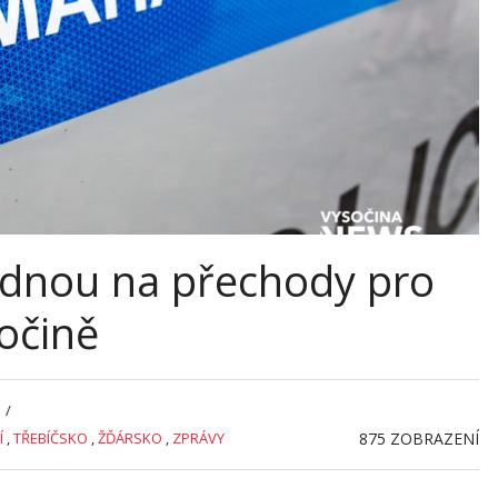
lédnou na přechody pro
očině
/
Í
,
TŘEBÍČSKO
,
ŽĎÁRSKO
,
ZPRÁVY
875
ZOBRAZENÍ