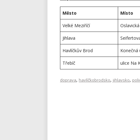
Město
Místo
Velké Meziříčí
Oslavická 
Jihlava
Seifertova
Havlíčkův Brod
Konečná u
Třebíč
ulice Na 
,
,
,
doprava
havlíčkobrodsko
jihlavsko
poli