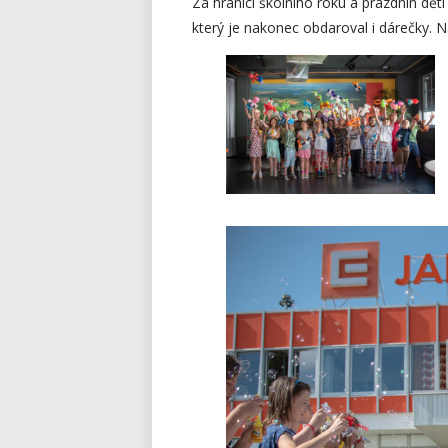
Za hranici školního roku a prázdnin dět
který je nakonec obdaroval i dárečky. 