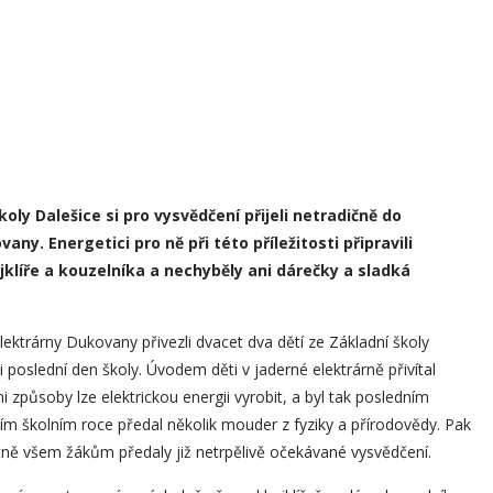
koly Dalešice si pro vysvědčení přijeli netradičně do
ny. Energetici pro ně při této příležitosti připravili
klíře a kouzelníka a nechyběly ani dárečky a sladká
lektrárny Dukovany přivezli dvacet dva dětí ze Základní školy
li poslední den školy. Úvodem děti v jaderné elektrárně přivítal
i způsoby lze elektrickou energii vyrobit, a byl tak posledním
ím školním roce předal několik mouder z fyziky a přírodovědy. Pak
ostně všem žákům předaly již netrpělivě očekávané vysvědčení.