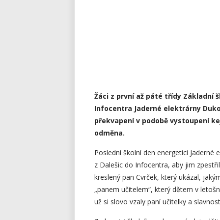
Žáci z první až páté třídy Základní š
Infocentra Jaderné elektrárny Dukova
překvapení v podobě vystoupení kej
odměna.
Poslední školní den energetici Jaderné e
z Dalešic do Infocentra, aby jim zpestři
kreslený pan Cvrček, který ukázal, jakým
„panem učitelem“, který dětem v letošn
už si slovo vzaly paní učitelky a slavn