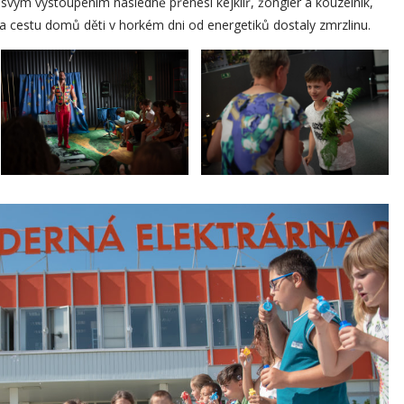
i svým vystoupením následně přenesl kejklíř, žonglér a kouzelník,
Na cestu domů děti v horkém dni od energetiků dostaly zmrzlinu.