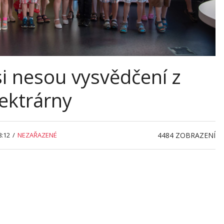
 si nesou vysvědčení z
ektrárny
8:12
/
NEZAŘAZENÉ
4484
ZOBRAZENÍ