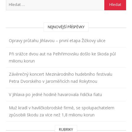
NEJNOVĚJŠÍ PŘÍSPĚVKY
Opravy průtahu Jihlavou – první etapa Žižkovy ulice
Při srážce dvou aut na Pelhřimovsku došlo ke škoda půl
milionu korun
Závěrečný koncert Mezinárodního hudebního festivalu
Petra Dvorského v Jaroměřicích nad Rokytnou
V Jihlava po jedné hodině havarovala řidička fiatu
Muž kradl v havlíčkobrodské firmě, se spolupachatelem
způsobili škodu za více než 1,8 milionu korun
RUBRIKY