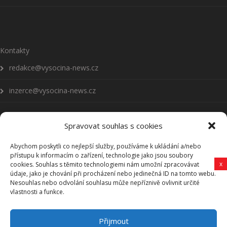
Kontakty
redakce@vysocina-news.cz
inzerce@vysocina-news.cz
Spravovat souhlas s cookies
Abychom poskytli co nejlepší služby, používáme k ukládání a/nebo
Přihlásit se k odběru novinek
přístupu k informacím o zařízení, technologie jako jsou soubory
x
cookies. Souhlas s těmito technologiemi nám umožní zpracovávat
Všeobecné podmínky
údaje, jako je chování při procházení nebo jedinečná ID na tomto webu.
Nesouhlas nebo odvolání souhlasu může nepříznivě ovlivnit určité
vlastnosti a funkce.
Vysočina-news.cz
Přijmout