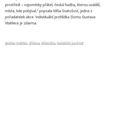
prostředí – vzpomínky přátel, česká hudba, kterou uváděl,
místa, kde pobýval,“ popsala Míša Svatošovi, jedna z
pořadatelek akce. Individuální prohlídka Domu Gustava
Mahlera je zdarma.
,
,
,
gustav mahler
jihlava
jihlavsko
turistický pochod