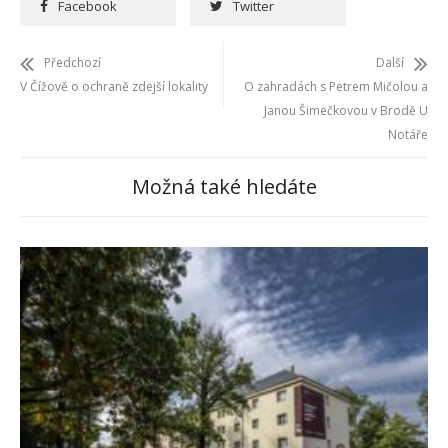
Facebook
Twitter
Předchozí
Další
V Čížově o ochraně zdejší lokality
O zahradách s Petrem Mičolou a
Janou Šimečkovou v Brodě U
Notáře
Možná také hledáte