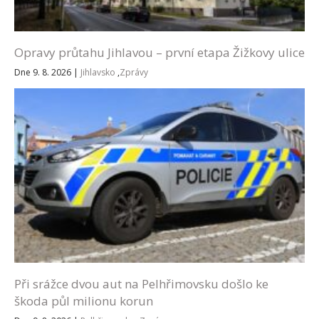
Opravy průtahu Jihlavou – první etapa Žižkovy ulice
Dne 9. 8. 2026
|
Jihlavsko
,
Zprávy
Při srážce dvou aut na Pelhřimovsku došlo ke
škoda půl milionu korun