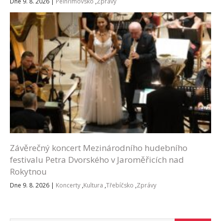
Dne 9. 8. 2026
|
Pelhřimovsko
,
Zprávy
Závěrečný koncert Mezinárodního hudebního
festivalu Petra Dvorského v Jaroměřicích nad
Rokytnou
Dne 9. 8. 2026
|
Koncerty
,
Kultura
,
Třebíčsko
,
Zprávy