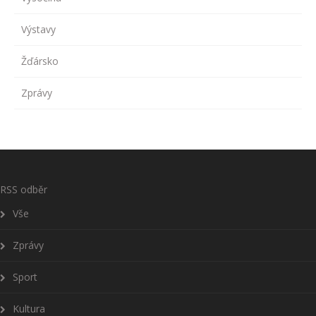
Výstavy
Žďársko
Zprávy
RSS odběr
Vše
Zprávy
Sport
Kultura