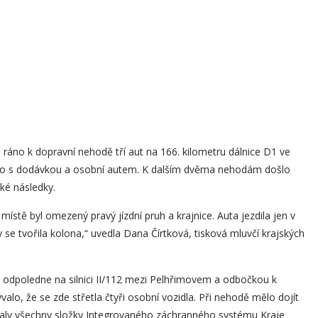
é ráno k dopravní nehodě tří aut na 166. kilometru dálnice D1 ve
auto s dodávkou a osobní autem. K dalším dvěma nehodám došlo
ké následky.
ístě byl omezený pravý jízdní pruh a krajnice. Auta jezdila jen v
se tvořila kolona,“ uvedla Dana Čírtková, tisková mluvčí krajských
ny odpoledne na silnici II/112 mezi Pelhřimovem a odbočkou k
alo, že se zde střetla čtyři osobní vozidla. Při nehodě mělo dojít
aly všechny složky Integrovaného záchranného systému Kraje