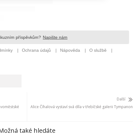
Další
novoměstské
Alice Číhalová vystaví svá díla v třebíčské galerii Tympanon
Možná také hledáte