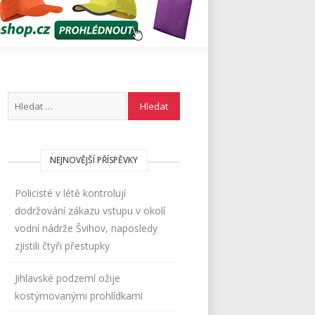
NEJNOVĚJŠÍ PŘÍSPĚVKY
Policisté v létě kontrolují
dodržování zákazu vstupu v okolí
vodní nádrže Švihov, naposledy
zjistili čtyři přestupky
Jihlavské podzemí ožije
kostýmovanými prohlídkami