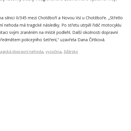
a silnici II/345 mezi Chotěboří a Novou Vsí u Chotěboře. „Střetlo
í nehoda má tragické následky. Po střetu utrpěl řidič motocyklu
itaci svým zraněním na místě podlehl. Další okolnosti dopravní
předmětem policejního šetření,“ uzavřela Dana Čírtková.
,
,
ragická dopravní nehoda
vysočina
žďársko