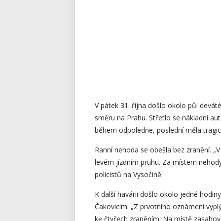
V pátek 31. října došlo okolo půl devát
směru na Prahu. Střetlo se nákladní 
během odpoledne, poslední měla tragic
Ranní nehoda se obešla bez zranění. „V m
levém jízdním pruhu. Za místem nehody 
policistů na Vysočině.
K další havárii došlo okolo jedné hodi
Čakovicím. „Z prvotního oznámení vyplýv
ke čtyřech zraněním. Na místě zasahov