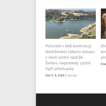
Policisté v létě kontrolují
Ji
dodržování zákazu vstupu
ko
v okolí vodní nádrže
pr
Švihov, naposledy zjistili
Dne
čtyři přestupky
|
Dne 5. 8. 2026
Zprávy