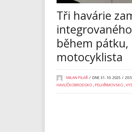
Tři havárie za
integrovanéh
během pátku, p
motocyklista
MILAN PILAŘ
/
DNE 31. 10. 2025
/
20:
HAVLÍČKOBRODSKO
,
PELHŘIMOVSKO
,
VY