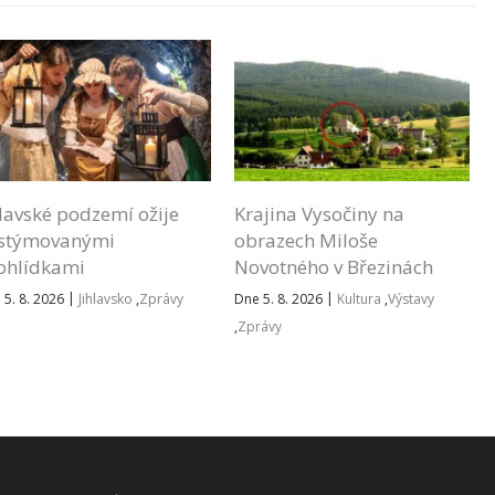
hlavské podzemí ožije
Krajina Vysočiny na
stýmovanými
obrazech Miloše
ohlídkami
Novotného v Březinách
|
|
 5. 8. 2026
Jihlavsko
,
Zprávy
Dne 5. 8. 2026
Kultura
,
Výstavy
,
Zprávy