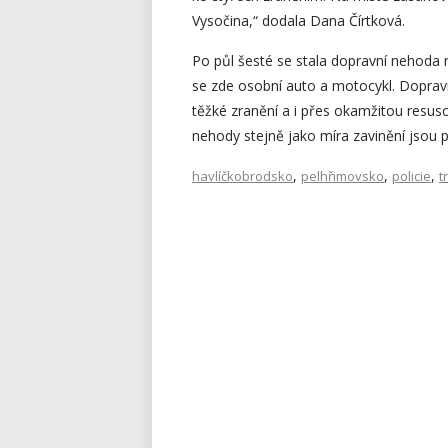
Vysočina,“ dodala Dana Čírtková.
Po půl šesté se stala dopravní nehoda n
se zde osobní auto a motocykl. Dopravn
těžké zranění a i přes okamžitou resusc
nehody stejně jako míra zavinění jsou 
,
,
,
havlíčkobrodsko
pelhřimovsko
policie
t