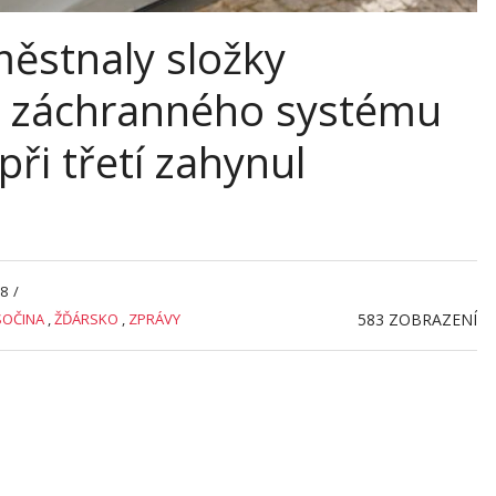
městnaly složky
o záchranného systému
ři třetí zahynul
58
/
SOČINA
,
ŽĎÁRSKO
,
ZPRÁVY
583
ZOBRAZENÍ