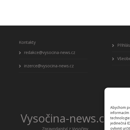
Kontakty
Přihlá
redakce@vysocina-news.cz
Všeob
inzerce@vysocina-news.cz
Abychom pos
informacím 
Vysočina-news.cz
technologie
jedinečná I
Zpravodajství z Vysočiny
ovlivnit urči