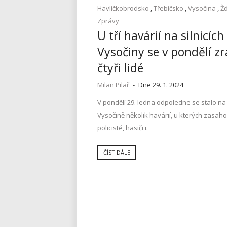
Havlíčkobrodsko
,
Třebíčsko
,
Vysočina
,
Ž
Zprávy
U tří havárií na silnicích
Vysočiny se v pondělí zr
čtyři lidé
Milan Pilař
-
Dne 29. 1. 2024
V pondělí 29. ledna odpoledne se stalo na 
Vysočině několik havárií, u kterých zasaho
policisté, hasiči i.
ČÍST DÁLE