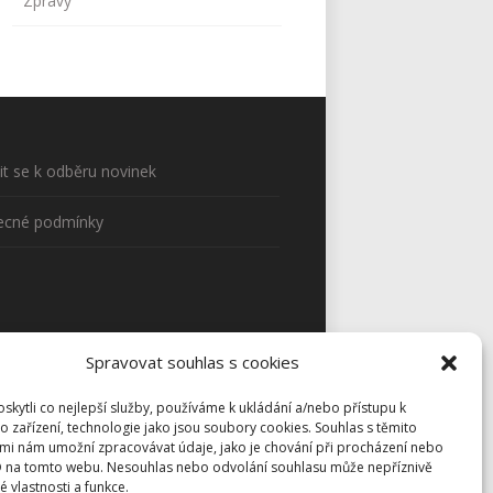
Zprávy
sit se k odběru novinek
ecné podmínky
Spravovat souhlas s cookies
kytli co nejlepší služby, používáme k ukládání a/nebo přístupu k
o zařízení, technologie jako jsou soubory cookies. Souhlas s těmito
mi nám umožní zpracovávat údaje, jako je chování při procházení nebo
D na tomto webu. Nesouhlas nebo odvolání souhlasu může nepříznivě
té vlastnosti a funkce.