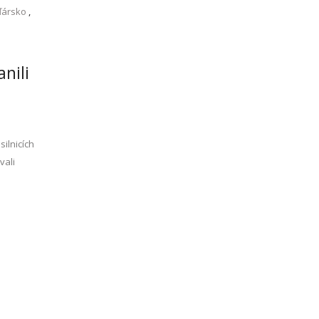
ďársko
,
anili
silnicích
vali