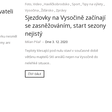
Foto, Video
,
Havlíčkobrodsko
,
Sport
,
Tipy na výlety
,
ateli
Vysočina
,
Žďársko
,
Zprávy
Sjezdovky na Vysočině začínají
se zasněžováním, start sezony
nejistý
erku nesměl
Milan Pilař
-
Dne 3. 12. 2020
imy ani
Teploty klesající pod nulu staví v současné době
většinu majitelů SKI areálů nejen na Vysočině do
nelehké situace..
ČÍST DÁLE