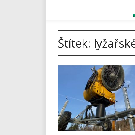
Štítek:
lyžařsk