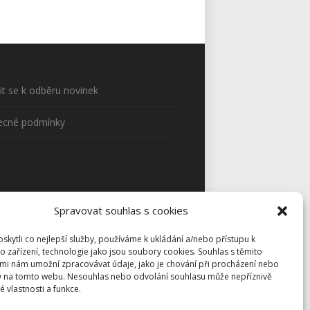
sit se k odběru novinek
ecné podmínky
Spravovat souhlas s cookies
kytli co nejlepší služby, používáme k ukládání a/nebo přístupu k
o zařízení, technologie jako jsou soubory cookies. Souhlas s těmito
mi nám umožní zpracovávat údaje, jako je chování při procházení nebo
D na tomto webu. Nesouhlas nebo odvolání souhlasu může nepříznivě
té vlastnosti a funkce.