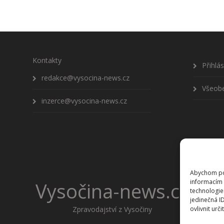
Kontakty
Přihlá
redakce@vysocina-news.cz
Všeob
inzerce@vysocina-news.cz
Abychom pos
informacím 
Vysočina-news.cz
technologie
jedinečná I
Zpravodajství z Vysočiny
ovlivnit urči