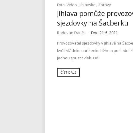
Foto, Video
,
Jihlavsko
,
Zprávy
Jihlava pomůže provozov
sjezdovky na Šacberku
Radovan Daněk
-
Dne 21. 5. 2021
Provozovatel sjezdovky v Jihlavě na Šacb
kvůli vládním nařízením během poslední z
jednou spustit vlek. Od.
ČÍST DÁLE