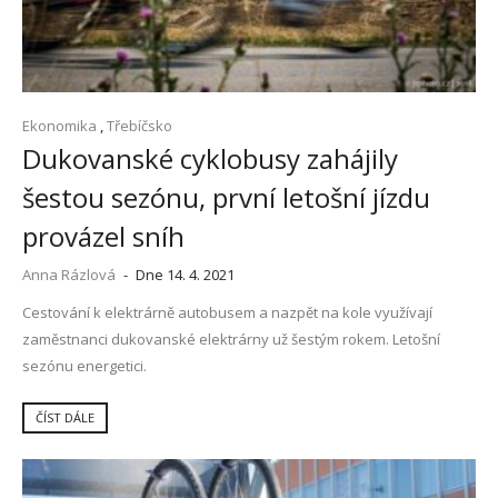
Ekonomika
,
Třebíčsko
Dukovanské cyklobusy zahájily
šestou sezónu, první letošní jízdu
provázel sníh
Anna Rázlová
-
Dne 14. 4. 2021
Cestování k elektrárně autobusem a nazpět na kole využívají
zaměstnanci dukovanské elektrárny už šestým rokem. Letošní
sezónu energetici.
ČÍST DÁLE