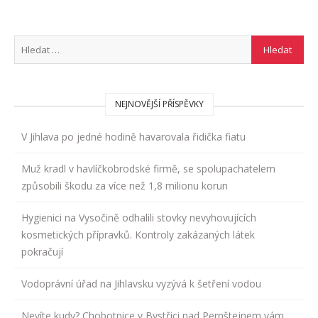
NEJNOVĚJŠÍ PŘÍSPĚVKY
V Jihlava po jedné hodině havarovala řidička fiatu
Muž kradl v havlíčkobrodské firmě, se spolupachatelem
způsobili škodu za více než 1,8 milionu korun
Hygienici na Vysočině odhalili stovky nevyhovujících
kosmetických přípravků. Kontroly zakázaných látek
pokračují
Vodoprávní úřad na Jihlavsku vyzývá k šetření vodou
Nevíte kudy? Chobotnice v Bystřici nad Pernštejnem vám