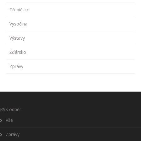
Třebíčsko
Vysočina
Výstavy
Žďársko
Zprávy
RSS odběr
Vše
Zprávy