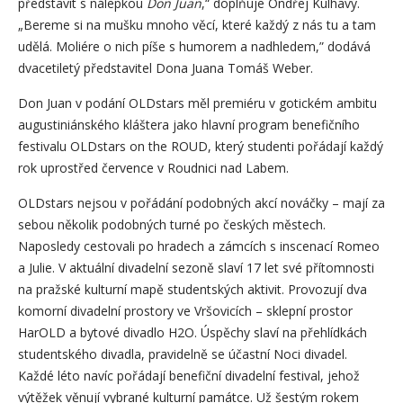
představit s nálepkou
Don Juan
,“ doplňuje Ondřej Kulhavý.
„Bereme si na mušku mnoho věcí, které každý z nás tu a tam
udělá. Moliére o nich píše s humorem a nadhledem,” dodává
dvacetiletý představitel Dona Juana Tomáš Weber.
Don Juan v podání OLDstars měl premiéru v gotickém ambitu
augustiniánského kláštera jako hlavní program benefičního
festivalu OLDstars on the ROUD, který studenti pořádají každý
rok uprostřed července v Roudnici nad Labem.
OLDstars nejsou v pořádání podobných akcí nováčky – mají za
sebou několik podobných turné po českých městech.
Naposledy cestovali po hradech a zámcích s inscenací Romeo
a Julie. V aktuální divadelní sezoně slaví 17 let své přítomnosti
na pražské kulturní mapě studentských aktivit. Provozují dva
komorní divadelní prostory ve Vršovicích – sklepní prostor
HarOLD a bytové divadlo H2O. Úspěchy slaví na přehlídkách
studentského divadla, pravidelně se účastní Noci divadel.
Každé léto navíc pořádají benefiční divadelní festival, jehož
výtěžek věnují vybrané kulturní památce. Už šestým rokem