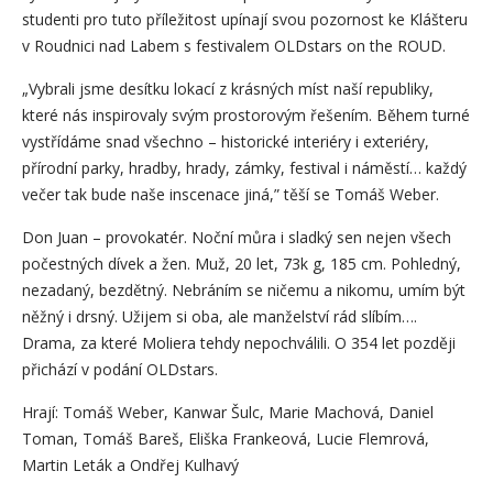
studenti pro tuto příležitost upínají svou pozornost ke Klášteru
v Roudnici nad Labem s festivalem OLDstars on the ROUD.
„Vybrali jsme desítku lokací z krásných míst naší republiky,
které nás inspirovaly svým prostorovým řešením. Během turné
vystřídáme snad všechno – historické interiéry i exteriéry,
přírodní parky, hradby, hrady, zámky, festival i náměstí… každý
večer tak bude naše inscenace jiná,” těší se Tomáš Weber.
Don Juan – provokatér. Noční můra i sladký sen nejen všech
počestných dívek a žen. Muž, 20 let, 73k g, 185 cm. Pohledný,
nezadaný, bezdětný. Nebráním se ničemu a nikomu, umím být
něžný i drsný. Užijem si oba, ale manželství rád slíbím….
Drama, za které Moliera tehdy nepochválili. O 354 let později
přichází v podání OLDstars.
Hrají: Tomáš Weber, Kanwar Šulc, Marie Machová, Daniel
Toman, Tomáš Bareš, Eliška Frankeová, Lucie Flemrová,
Martin Leták a Ondřej Kulhavý