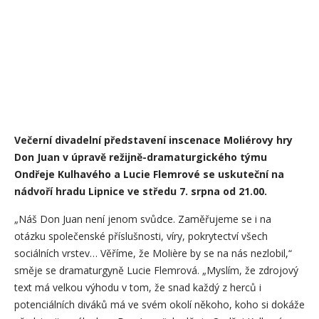
Večerní divadelní představení inscenace Moliérovy hry
Don Juan v úpravě režijně-dramaturgického týmu
Ondřeje Kulhavého a Lucie Flemrové se uskuteční na
nádvoří hradu Lipnice ve středu 7. srpna od 21.00.
„Náš Don Juan není jenom svůdce. Zaměřujeme se i na
otázku společenské příslušnosti, víry, pokrytectví všech
sociálních vrstev… Věříme, že Molière by se na nás nezlobil,“
směje se dramaturgyně Lucie Flemrová. „Myslím, že zdrojový
text má velkou výhodu v tom, že snad každý z herců i
potenciálních diváků má ve svém okolí někoho, koho si dokáže