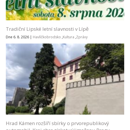
Tradiční Lipské letní slavnosti v Lípě
Dne 6. 8. 2026
|
Havlíčkobrodsko
,
Kultura
,
Zprávy
Hrad Kámen rozšíří sbírky o prvorepublikový