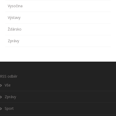
Vysočina
Výstavy
Žďársko
Zprávy
RSS odběr
Vše
Zprávy
Sport