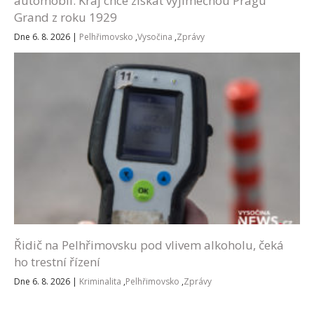
automobil. Kraj chce získat výjimečnou Pragu
Grand z roku 1929
Dne 6. 8. 2026
|
Pelhřimovsko
,
Vysočina
,
Zprávy
Řidič na Pelhřimovsku pod vlivem alkoholu, čeká
ho trestní řízení
Dne 6. 8. 2026
|
Kriminalita
,
Pelhřimovsko
,
Zprávy