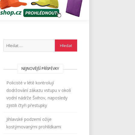
NEJNOVĚJŠÍ PŘÍSPĚVKY
Policisté v létě kontrolují
dodržování zákazu vstupu v okolí
vodní nádrže Švihov, naposledy
zjistili čtyři přestupky
Jihlavské podzemí ožije
kostýmovanými prohlídkami