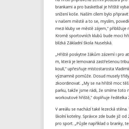
brankami a pro basketbal je hřiště vyb
snížení koše. Naším cílem bylo připravi
v našem městě a to se, myslím, povedlo
mezi kluby ve městě zájem,“ přibližuje 
Kromě sportovních klubů bude moci hřiš
blízká Základní škola Nuselská.
„Hřiště poskytne žákům zázemí i pro atle
m, která je lemovaná zastřešenou tribu
koulí,“ upřesňuje místostarosta Vladimí
významně pomůže. Dosud musely třídy 
zkoordinovat. „My se na hřiště moc těšíme
parku, takže jsme rádi, že smíme toto no
workoutové hřiště,“ doplňuje ředitelk
V areálu se nachází také lezecká stěna. 
školní kotelny. Správce zde bude již o
pro sport. „Půjde například o branky, t