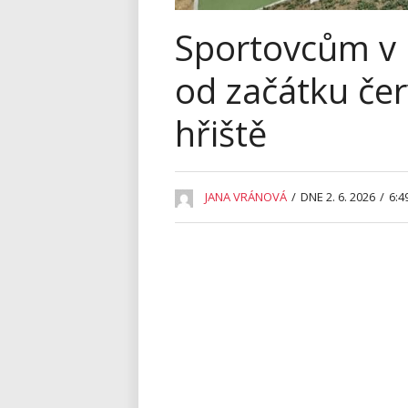
Sportovcům v 
od začátku če
hřiště
JANA VRÁNOVÁ
/
DNE 2. 6. 2026
/
6:4