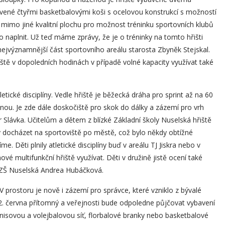
avené čtyřmi basketbalovými koši s ocelovou konstrukcí s možností
t mimo jiné kvalitní plochu pro možnost tréninku sportovních klubů
 naplnit. Už teď máme zprávy, že je o tréninky na tomto hřišti
nejvýznamnější část sportovního areálu starosta Zbyněk Stejskal.
tě v dopoledních hodinách v případě volné kapacity využívat také
tické disciplíny. Vedle hřiště je běžecká dráha pro sprint až na 60
nou. Je zde dále doskočiště pro skok do dálky a zázemí pro vrh
r Slávka. Učitelům a dětem z blízké Základní školy Nuselská hřiště
docházet na sportoviště po městě, což bylo někdy obtížné
. Děti plnily atletické disciplíny buď v areálu TJ Jiskra nebo v
vé multifunkční hřiště využívat. Děti v družině jistě ocení také
a ZŠ Nuselská Andrea Hubáčková.
V prostoru je nově i zázemí pro správce, které vzniklo z bývalé
d 2. června přítomný a veřejnosti bude odpoledne půjčovat vybavení
enisovou a volejbalovou síť, florbalové branky nebo basketbalové