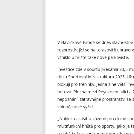
V Havlíčkově Brodě se dnes slavnostně 
rozprostírající se na terasovitě uprav
vzniklo u hřiště také nové parkoviště.
Investice zde v součtu přesáhla 83,5 mi
titulu Sportovní infrastruktura 2025. Už
blokují pro tréninky. Jedna z největší i
hotová. Plocha mezi Reynkovou ulicí a 
nepoznání: zatravněné prostranství se s
volnočasové vyžití.
„Nabídka aktivit a zázemí pro různé spo
multifunkční hřiště pro sporty, jako je 
na hřišti připravená zemní pouzdra pr