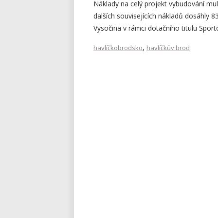
Náklady na celý projekt vybudování mu
dalších souvisejících nákladů dosáhly 8
Vysočina v rámci dotačního titulu Sporto
,
havlíčkobrodsko
havlíčkův brod