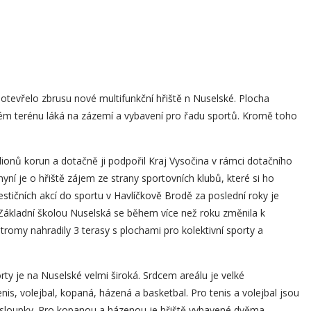
otevřelo zbrusu nové multifunkční hřiště n Nuselské. Plocha
eném terénu láká na zázemí a vybavení pro řadu sportů. Kromě toho
lionů korun a dotačně ji podpořil Kraj Vysočina v rámci dotačního
 nyní je o hřiště zájem ze strany sportovních klubů, které si ho
nvestičních akcí do sportu v Havlíčkově Brodě za poslední roky je
Základní školou Nuselská se během více než roku změnila k
tromy nahradily 3 terasy s plochami pro kolektivní sporty a
rty je na Nuselské velmi široká. Srdcem areálu je velké
tenis, volejbal, kopaná, házená a basketbal. Pro tenis a volejbal jsou
o sloupky. Pro kopanou a házenou je hřiště vybavené dvěma