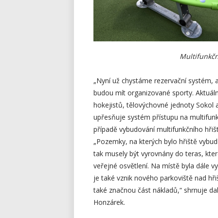
Multifunkčn
„Nyní už chystáme rezervační systém, a
budou mít organizované sporty. Aktuálně
hokejistů, tělovýchovné jednoty Sokol 
upřesňuje systém přístupu na multifunkč
případě vybudování multifunkčního hřišt
„Pozemky, na kterých bylo hřiště vybud
tak musely být vyrovnány do teras, kte
veřejné osvětlení. Na místě byla dále
je také vznik nového parkoviště nad hři
také značnou část nákladů,“ shrnuje dal
Honzárek.