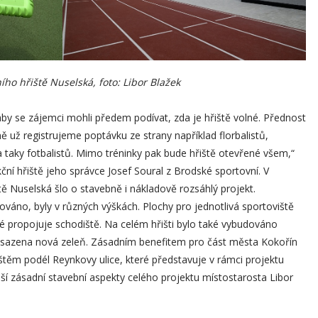
ího hřiště Nuselská, foto: Libor Blažek
by se zájemci mohli předem podívat, zda je hřiště volné. Přednost
 už registrujeme poptávku ze strany například florbalistů,
a taky fotbalistů. Mimo tréninky pak bude hřiště otevřené všem,“
ní hřiště jeho správce Josef Soural z Brodské sportovní. V
ě Nuselská šlo o stavebně i nákladově rozsáhlý projekt.
ováno, byly v různých výškách. Plochy pro jednotlivá sportoviště
ré propojuje schodiště. Na celém hřišti bylo také vybudováno
 vysazena nová zeleň. Zásadním benefitem pro část města Kokořín
štěm podél Reynkovy ulice, které představuje v rámci projektu
ší zásadní stavební aspekty celého projektu místostarosta Libor