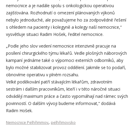
nemocnice a je nadále spolu s onkologickou operativou
zajišťována. Rozhodnutí o omezení plánovaných výkonů
nebylo jednoduché, ale považujeme ho za zodpovědné řešení
s ohledem na pacienty i kolegyně a kolegy naší nemocnice,“
vysvětluje situaci Radim Hošek, ředitel nemocnice.
„Podle jeho slov vedení nemocnice intenzivně pracuje na
posílení chirurgického týmu lékařů. Vedle plošných náborových
kampaní jednáme také o výpomoci externích odborníků, aby
bylo možné stabilizovat provoz oddělení. Jakmile se to podaří,
obnovíme operativu v plném rozsahu.
Velké poděkování patří stávajícím lékařům, zdravotním
sestrám i dalším pracovníkům, kteří i v této náročné situaci
odvádějí maximum práce a často vypomáhají nad rámec svých
povinností. O dalším vývoji budeme informovat,“ dodává
Radim Hošek.
,
Nemocnice Pelhřimmov
pelhřimovsko