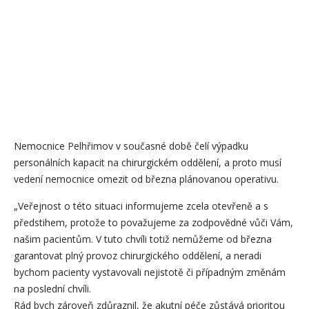
Nemocnice Pelhřimov v současné době čelí výpadku
personálních kapacit na chirurgickém oddělení, a proto musí
vedení nemocnice omezit od března plánovanou operativu.
„Veřejnost o této situaci informujeme zcela otevřeně a s
předstihem, protože to považujeme za zodpovědné vůči Vám,
našim pacientům. V tuto chvíli totiž nemůžeme od března
garantovat plný provoz chirurgického oddělení, a neradi
bychom pacienty vystavovali nejistotě či případným změnám
na poslední chvíli.
Rád bych zároveň zdůraznil, že akutní péče zůstává prioritou