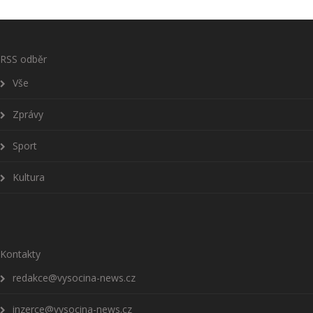
RSS odběr
Vše
Zprávy
Sport
Kultura
Kontakty
redakce@vysocina-news.cz
inzerce@vysocina-news.cz