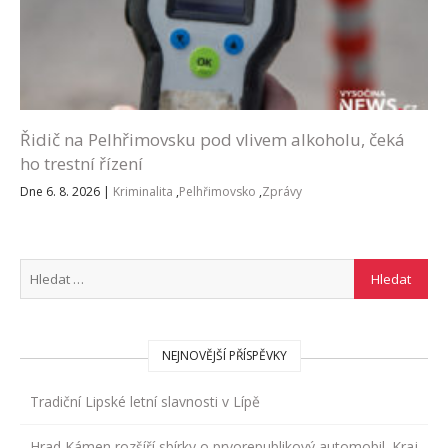
Řidič na Pelhřimovsku pod vlivem alkoholu, čeká
ho trestní řízení
Dne 6. 8. 2026
|
Kriminalita
,
Pelhřimovsko
,
Zprávy
NEJNOVĚJŠÍ PŘÍSPĚVKY
Tradiční Lipské letní slavnosti v Lípě
Hrad Kámen rozšíří sbírky o prvorepublikový automobil. Kraj