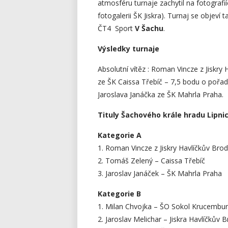
atmosféru turnaje zachytil na fotografií
fotogalerii ŠK Jiskra). Turnaj se objeví 
ČT4 Sport
V Šachu
.
Výsledky turnaje
Absolutní vítěz : Roman Vincze z Jiskr
ze ŠK Caissa Třebíč – 7,5 bodu o pořa
Jaroslava Janáčka ze ŠK Mahrla Praha.
Tituly Šachového krále hradu Lipnic
Kategorie A
1. Roman Vincze z Jiskry Havlíčkův Brod
2. Tomáš Zelený – Caissa Třebíč
3. Jaroslav Janáček – ŠK Mahrla Praha
Kategorie B
1. Milan Chvojka – ŠO Sokol Krucembu
2. Jaroslav Melichar – Jiskra Havlíčkův 