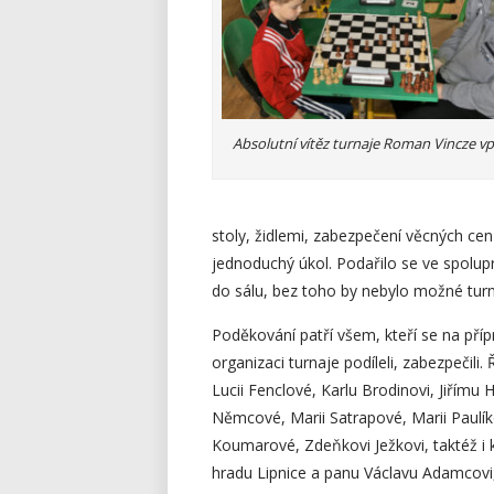
Absolutní vítěz turnaje Roman Vincze v
stoly, židlemi, zabezpečení věcných ce
jednoduchý úkol. Podařilo se ve spoluprá
do sálu, bez toho by nebylo možné turn
Poděkování patří všem, kteří se na příp
organizaci turnaje podíleli, zabezpečili. 
Lucii Fenclové, Karlu Brodinovi, Jiřímu 
Němcové, Marii Satrapové, Marii Paulí
Koumarové, Zdeňkovi Ježkovi, taktéž i 
hradu Lipnice a panu Václavu Adamcovi,