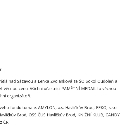
ř
Světlá nad Sázavou a Lenka Zvolánková ze ŠO Sokol Oudoleň a
želi věcnou cenu. Všichni účastníci PAMĚTNÍ MEDAILI a věcnou
hni organizátoři.
vého fondu turnaje: AMYLON, a.s. Havlíčkův Brod, EFKO, s.r.o
 Havlíčkův Brod, OSS ČUS Havlíčkův Brod, KNIŽNÍ KLUB, CANDY
az ČR.