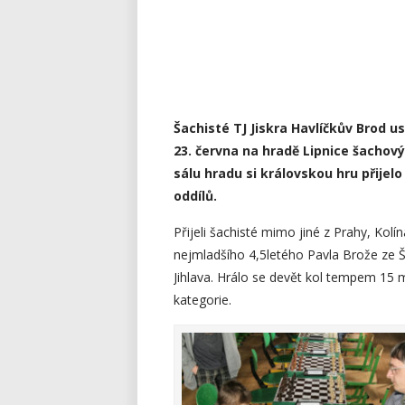
Šachisté TJ Jiskra Havlíčkův Brod u
23. června na hradě Lipnice šachov
sálu hradu si královskou hru přijel
oddílů.
Přijeli šachisté mimo jiné z Prahy, Kol
nejmladšího 4,5letého Pavla Brože ze 
Jihlava. Hrálo se devět kol tempem 15 m
kategorie.