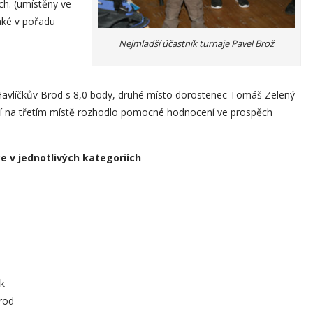
ch. (umístěny ve
také v pořadu
Nejmladší účastník turnaje Pavel Brož
y Havlíčkův Brod s 8,0 body, druhé místo dorostenec Tomáš Zelený
dí na třetím místě rozhodlo pomocné hodnocení ve prospěch
e v jednotlivých kategoriích
rk
Brod