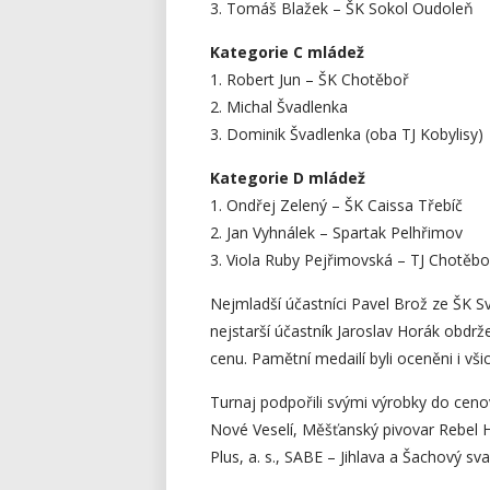
3. Tomáš Blažek – ŠK Sokol Oudoleň
Kategorie C mládež
1. Robert Jun – ŠK Chotěboř
2. Michal Švadlenka
3. Dominik Švadlenka (oba TJ Kobylisy)
Kategorie D mládež
1. Ondřej Zelený – ŠK Caissa Třebíč
2. Jan Vyhnálek – Spartak Pelhřimov
3. Viola Ruby Pejřimovská – TJ Chotěbo
Nejmladší účastníci Pavel Brož ze ŠK 
nejstarší účastník Jaroslav Horák obdr
cenu. Pamětní medailí byli oceněni i všic
Turnaj podpořili svými výrobky do ceno
Nové Veselí, Měšťanský pivovar Rebel
Plus, a. s., SABE – Jihlava a Šachový sv