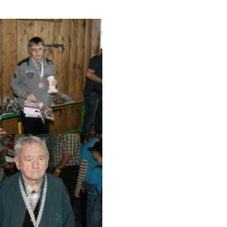
Roman Vincze, vítěz – šachový
král hradu Lipnice 2018