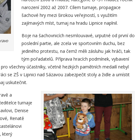
narození 2002 až 2007. Cílem turnaje, propagace
šachové hry mezi širokou veřejností, s využitím
zajímavých míst, turnaj na hradu Lipnice naplnil.
Boje na šachovnicích nesmlouvavé, urputné od první do
pravo
poslední partie, ale zcela ve sportovním duchu, bez
jediného protestu, na čemž měli zásluhu jak hráči, tak
tým pořadatelů. Příprava hracích podmínek, vybavení
n pro všechny účastníky, včetně hezkých pamětních medailí nebyl
ci se ZŠ v Lipnici nad Sázavou zabezpečit stoly a židle a umístit
aj uskutečnit.
ravě a
Ředitelce turnaje
Havlovi, Denise
kové, Renatě
kastelánovi
 který