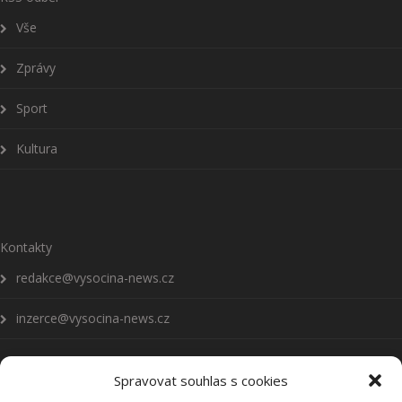
Vše
Zprávy
Sport
Kultura
Kontakty
redakce@vysocina-news.cz
inzerce@vysocina-news.cz
Spravovat souhlas s cookies