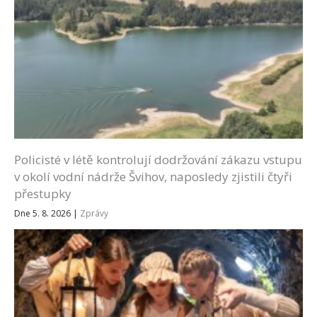
Policisté v létě kontrolují dodržování zákazu vstupu
v okolí vodní nádrže Švihov, naposledy zjistili čtyři
přestupky
Dne 5. 8. 2026
|
Zprávy