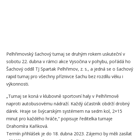
Pelhřimovský šachový turnaj se druhým rokem uskuteční v
sobotu 22. dubna v rámci akce Vysočina v pohybu, pořádá ho
Šachový oddíl TJ Spartak Pelhřimov, z. s., a jedná se o šachový
rapid turnaj pro všechny příznivce šachu bez rozdílu věku i
výkonnosti.
„Turnaj se koná v klubovně sportovní haly v Pelhřimově
naproti autobusovému nádraží. Každý účastník obdrží drobný
dárek. Hraje se švýcarským systémem na sedm kol, 2×15
minut pro každého hráče,“ popisuje ředitelka turnaje
Drahomíra Kaňková.
Termín přihlášek je do 18. dubna 2023. Zájemci by měli zasílat