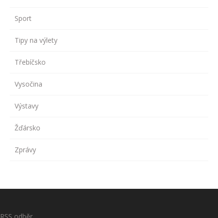
Sport
Tipy na výlety
Třebíčsko
Vysočina
Výstavy
Žďársko
Zprávy
RSS odběr