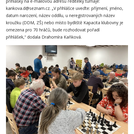
přihlášky na e-mailovou adresu ředitelky turnaje:
kankova.d@seznam.cz. „V přihlášce uveďte: příjmení, jméno,
datum narození, název oddílu, u neregistrovaných název
kroužku (DDM, ZŠ) nebo místo bydliště Kapacita klubovny je
omezena pro 70 hráčů, bude rozhodovat pořadí
přihlášek,“ dodala Drahomíra Kaňková.