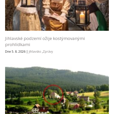
Jihlavské podzemí ožije kostýmovanými
prohlídkami
Dne 5. 8. 2026
|
Jihlavsko
,
Zprávy