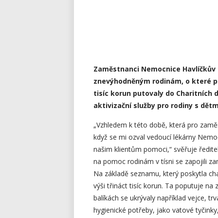
Zaměstnanci Nemocnice Havlíčkův B
znevýhodněným rodinám, o které pe
tisíc korun putovaly do Charitních 
aktivizační služby pro rodiny s dětm
„Vzhledem k této době, která pro zamě
když se mi ozval vedoucí lékárny Nemoc
našim klientům pomoci,“ svěřuje ředit
na pomoc rodinám v tísni se zapojili za
Na základě seznamu, který poskytla char
výši třináct tisíc korun. Ta poputuje na
balíkách se ukrývaly například vejce, t
hygienické potřeby, jako vatové tyčink