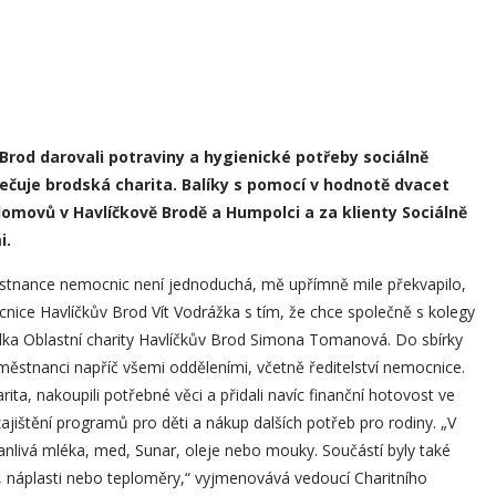
rod darovali potraviny a hygienické potřeby sociálně
čuje brodská charita. Balíky s pomocí v hodnotě dvacet
domovů v Havlíčkově Brodě a Humpolci a za klienty Sociálně
i.
stnance nemocnic není jednoduchá, mě upřímně mile překvapilo,
nice Havlíčkův Brod Vít Vodrážka s tím, že chce společně s kolegy
elka Oblastní charity Havlíčkův Brod Simona Tomanová. Do sbírky
městnanci napříč všemi odděleními, včetně ředitelství nemocnice.
ita, nakoupili potřebné věci a přidali navíc finanční hotovost ve
 zajištění programů pro děti a nákup dalších potřeb pro rodiny. „V
rvanlivá mléka, med, Sunar, oleje nebo mouky. Součástí byly také
y, náplasti nebo teploměry,“ vyjmenovává vedoucí Charitního