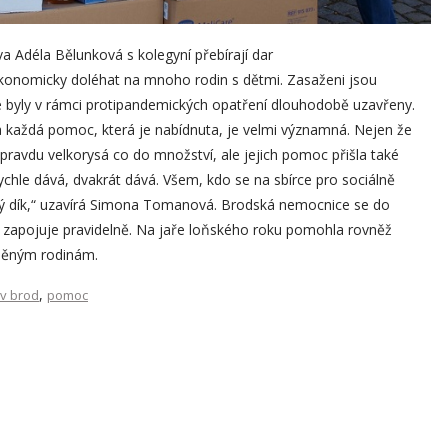
 Adéla Bělunková s kolegyní přebírají dar
konomicky doléhat na mnoho rodin s dětmi. Zasaženi jsou
eré byly v rámci protipandemických opatření dlouhodobě uzavřeny.
 a každá pomoc, která je nabídnuta, je velmi významná. Nejen že
vdu velkorysá co do množství, ale jejich pomoc přišla také
rychle dává, dvakrát dává. Všem, kdo se na sbírce pro sociálně
lký dík,“ uzavírá Simona Tomanová. Brodská nemocnice se do
d zapojuje pravidelně. Na jaře loňského roku pomohla rovněž
něným rodinám.
,
ův brod
pomoc