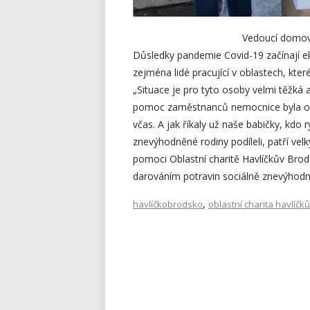
Vedoucí domova
Důsledky pandemie Covid-19 začínají e
zejména lidé pracující v oblastech, kt
„Situace je pro tyto osoby velmi těžká
pomoc zaměstnanců nemocnice byla opra
včas. A jak říkaly už naše babičky, kdo 
znevýhodněné rodiny podíleli, patří ve
pomoci Oblastní charitě Havlíčkův Bro
darováním potravin sociálně znevýhod
,
havlíčkobrodsko
oblastní charita havlíčk