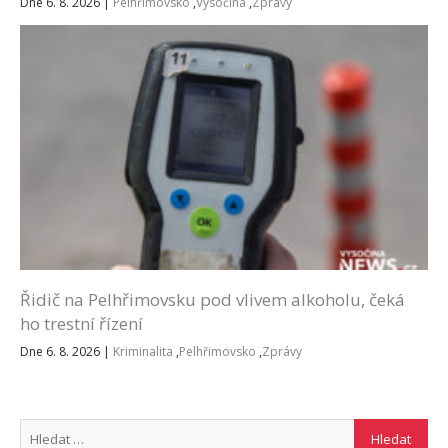
Dne 6. 8. 2026
|
Pelhřimovsko
,
Vysočina
,
Zprávy
Řidič na Pelhřimovsku pod vlivem alkoholu, čeká
ho trestní řízení
Dne 6. 8. 2026
|
Kriminalita
,
Pelhřimovsko
,
Zprávy