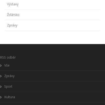
Výstavy
Žďársko
Zprávy
RSS odběr
Vše
Zprávy
Sport
Kultura