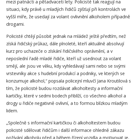
mezi patnácti a pětadvaceti lety. Policisté tak reagují na
situaci, kdy právě u mladých řidičů zjišťují při kontrolách ve
vyšší míře, že usedají za volant ovlivnění alkoholem případně
drogami.
Policisté chtějí působit jednak na mládež ještě předtím, než
získá řidičský průkaz, dále plnoleté, kteří aktuálně absolvují
kurz pro uchazeče o získání řidičského oprávnění, a v
neposlední řadě mladé řidiče, kteří už usednout za volant
smějí, ale jsou ve věku, kdy vyhledávají sami nebo se svými
vrstevníky akce s hudební produkcí a podniky, ve kterých se
konzumuje alkohol,“ popsala policejní mluvčí Jana Kroutilová s
tím, že policisté budou rozdávat alkoholtesty a informační
kartičky, které v sedmi bodech přiblíží, co všechno alkohol a
drogy u řidiče negativně ovlivní, a to formou blízkou mladým
lidem.
„Společně s informační kartičkou či alkoholtestem budou
policisté sdělovat řidičům i další informace ohledně zákazu
požívání alkoholu před a během řízení vozidla a motivovat je,