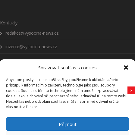
Kontakty
redakce@vysocina-news.cz
inzerce@vysocina-news.cz
Spravovat souhlas s cookies
Abychom poskytli co nejlepší služby, používáme k ukládání a/nebo
Přihlásit se k odběru novinek
přístupu k informacím o zařízení, technologie jako jsou soubory
x
cookies. Souhlas s těmito technologiemi nám umožní zpracovávat
Všeobecné podmínky
údaje, jako je chování při procházení nebo jedinečná ID na tomto webu.
Nesouhlas nebo odvolání souhlasu může nepříznivě ovlivnit určité
vlastnosti a funkce.
Vysočina-news.cz
Přijmout
Zpravodajství z Vysočiny