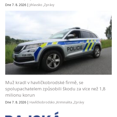
Dne 7. 8. 2026
|
Jihlavsko
,
Zprávy
Muž kradl v havlíčkobrodské firmě, se
spolupachatelem způsobili škodu za více než 1,8
milionu korun
Dne 7. 8. 2026
|
Havlíčkobrodsko
,
Kriminalita
,
Zprávy