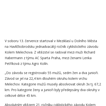
V soboru 13. července startoval v Meziklasí u Dolního Města
na Havlíčkobrodsku jednadvacátý ročník cyklistického závodu
Kolem Melechova. Z vítězství se radoval mezi muži Richard
Habermann z týmu AC Sparta Praha, mezi ženami Lenka
Petříková z týmu Agro Kolín.
„Do závodu se registrovalo 55 mužů, sedm žen a dva junioři.
Závod se jel na 22,4 km dlouhém okruhu kolem vrchu
Melechov. Kategorie mužů musely absolvovat okruh 3x tj. 67,2
km. Pro kategorie ženy a junioři byly předepsány dva okruhy v
celkové délce 45 km.
Absolutním vítězem 21. ročníku cyklistického závodu Kolem