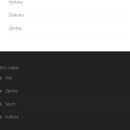
Výstavy
Žďársko
Zprávy
RSS odběr
Vše
Zprávy
Sport
Kultura