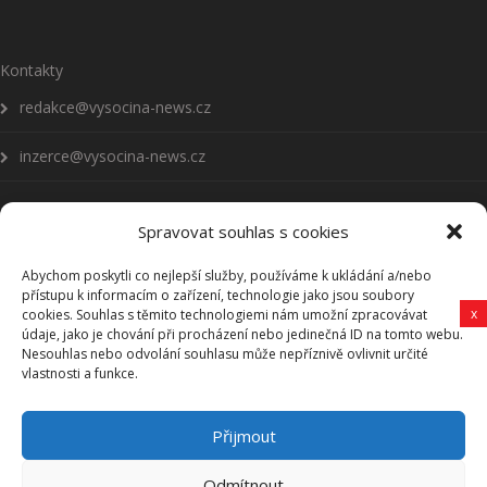
Kontakty
redakce@vysocina-news.cz
inzerce@vysocina-news.cz
Spravovat souhlas s cookies
Abychom poskytli co nejlepší služby, používáme k ukládání a/nebo
Přihlásit se k odběru novinek
přístupu k informacím o zařízení, technologie jako jsou soubory
x
cookies. Souhlas s těmito technologiemi nám umožní zpracovávat
Všeobecné podmínky
údaje, jako je chování při procházení nebo jedinečná ID na tomto webu.
Nesouhlas nebo odvolání souhlasu může nepříznivě ovlivnit určité
vlastnosti a funkce.
Vysočina-news.cz
Přijmout
Zpravodajství z Vysočiny
Odmítnout