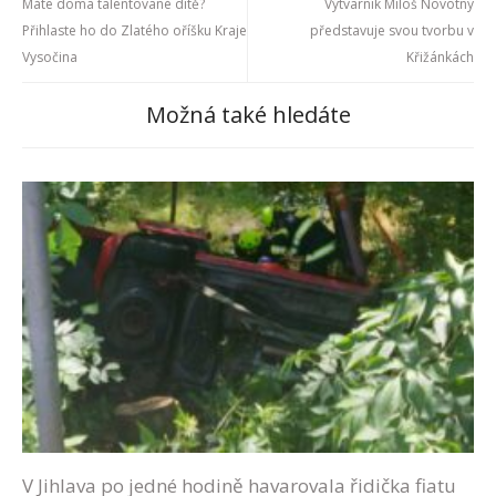
Máte doma talentované dítě?
Výtvarník Miloš Novotný
Přihlaste ho do Zlatého oříšku Kraje
představuje svou tvorbu v
Vysočina
Křižánkách
Možná také hledáte
V Jihlava po jedné hodině havarovala řidička fiatu