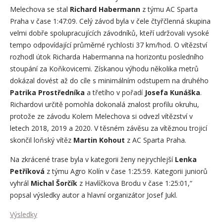
Melechova se stal
Richard Habermann
z týmu AC Sparta
Praha v čase 1:47:09. Celý závod byla v čele čtyřčlenná skupina
velmi dobře spolupracujících závodníků, kteří udržovali vysoké
tempo odpovídající průměrné rychlosti 37 km/hod. O vítězství
rozhodl útok Richarda Habermanna na horizontu posledního
stoupání za Koňkovicemi. Získanou výhodu několika metrů
dokázal dovést až do cíle s minimálním odstupem na druhého
Patrika Prostředníka
a třetího v pořadí
Josefa Kunáška
.
Richardovi určitě pomohla dokonalá znalost profilu okruhu,
protože ze závodu Kolem Melechova si odvezl vítězství v
letech 2018, 2019 a 2020. V těsném závěsu za vítěznou trojicí
skončil loňský vítěz
Martin Kohout
z AC Sparta Praha.
Na zkrácené trase byla v kategorii ženy nejrychlejší
Lenka
Petříková
z týmu Agro Kolín v čase 1:25:59. Kategorii juniorů
vyhrál
Michal Šorčík
z Havlíčkova Brodu v čase 1:25:01,“
popsal výsledky autor a hlavní organizátor Josef Jukl.
Výsledky