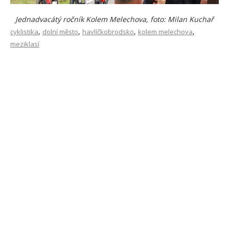
Jednadvacátý ročník Kolem Melechova, foto: Milan Kuchař
,
,
,
,
cyklistika
dolní město
havlíčkobrodsko
kolem melechova
meziklasí