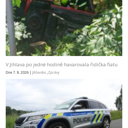
V Jihlava po jedné hodině havarovala řidička fiatu
Dne 7. 8. 2026
|
Jihlavsko
,
Zprávy