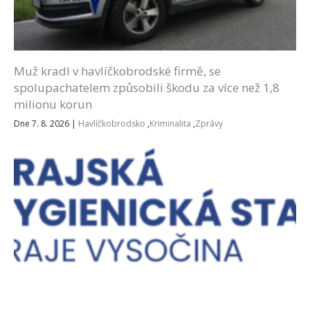
Muž kradl v havlíčkobrodské firmě, se
spolupachatelem způsobili škodu za více než 1,8
milionu korun
Dne 7. 8. 2026
|
Havlíčkobrodsko
,
Kriminalita
,
Zprávy