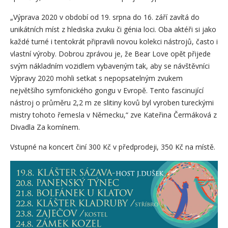
„Výprava 2020 v období od 19. srpna do 16. září zavítá do
unikátních míst z hlediska zvuku či génia loci. Oba aktéři si jako
každé turné i tentokrát připravili novou kolekci nástrojů, často i
vlastní výroby. Dobrou zprávou je, že Bear Love opět přijede
svým nákladním vozidlem vybaveným tak, aby se návštěvníci
Výpravy 2020 mohli setkat s nepopsatelným zvukem
největšího symfonického gongu v Evropě. Tento fascinující
nástroj o průměru 2,2 m ze slitiny kovů byl vyroben tureckými
mistry tohoto řemesla v Německu,“ zve Kateřina Čermáková z
Divadla Za komínem.
Vstupné na koncert činí 300 Kč v předprodeji, 350 Kč na místě.