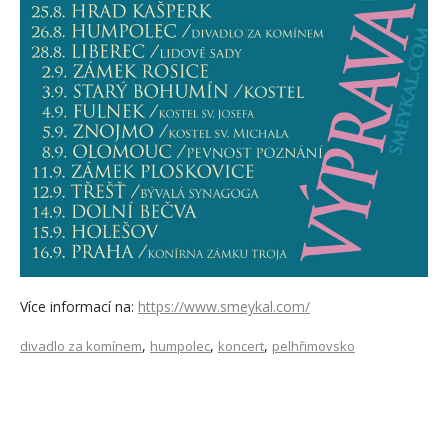
Více informací na:
https://www.smeykal.com/
,
,
,
divadlo za komínem
humpolec
koncert
pelhřimovsko