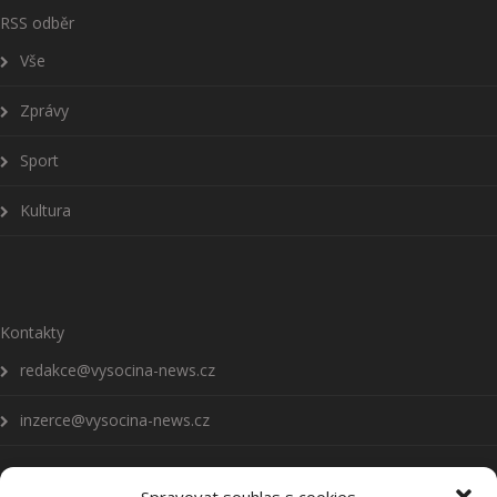
RSS odběr
Vše
Zprávy
Sport
Kultura
Kontakty
redakce@vysocina-news.cz
inzerce@vysocina-news.cz