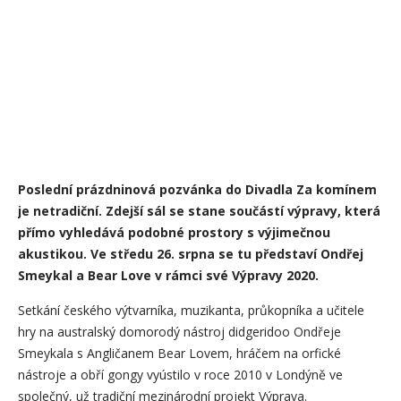
Poslední prázdninová pozvánka do Divadla Za komínem
je netradiční. Zdejší sál se stane součástí výpravy, která
přímo vyhledává podobné prostory s výjimečnou
akustikou. Ve středu 26. srpna se tu představí Ondřej
Smeykal a Bear Love v rámci své Výpravy 2020.
Setkání českého výtvarníka, muzikanta, průkopníka a učitele
hry na australský domorodý nástroj didgeridoo Ondřeje
Smeykala s Angličanem Bear Lovem, hráčem na orfické
nástroje a obří gongy vyústilo v roce 2010 v Londýně ve
společný, už tradiční mezinárodní projekt Výprava.