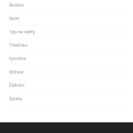
Školství
Sport
Tipy na výlety
Třebíčsko
Vysočina
Výstavy
Žďársko
Zprávy