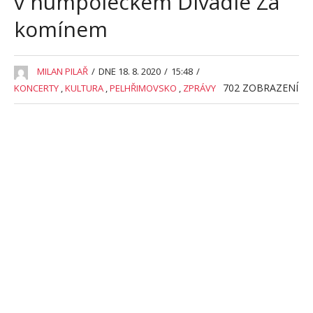
v humpoleckém Divadle Za
komínem
MILAN PILAŘ
/
DNE 18. 8. 2020
/
15:48
/
702
ZOBRAZENÍ
KONCERTY
,
KULTURA
,
PELHŘIMOVSKO
,
ZPRÁVY