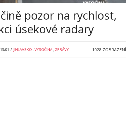
ině pozor na rychlost,
kci úsekové radary
13:01
/
JIHLAVSKO
,
VYSOČINA
,
ZPRÁVY
1028
ZOBRAZENÍ