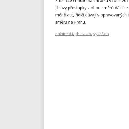
Z dálnice chodilo na začátku v roce 20
Jihlavy přestupky z obou směrů dálnice
méně aut, řidiči dávají v opravovaných 
směru na Prahu.
,
,
dálnice d1
jihlavsko
vysočina