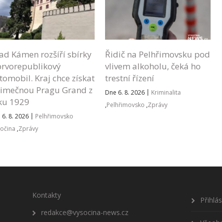
ad Kámen rozšíří sbírky
Řidič na Pelhřimovsku pod
prvorepublikový
vlivem alkoholu, čeká ho
tomobil. Kraj chce získat
trestní řízení
jimečnou Pragu Grand z
|
Dne 6. 8. 2026
Kriminalita
ku 1929
,
Pelhřimovsko
,
Zprávy
|
 6. 8. 2026
Pelhřimovsko
očina
,
Zprávy
Kontakty
Přihlá
redakce@vysocina-news.cz