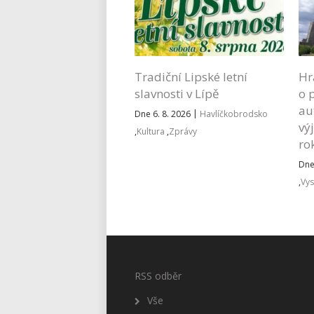
Tradiční Lipské letní
Hr
slavnosti v Lípě
o 
au
|
Dne 6. 8. 2026
Havlíčkobrodsko
vý
,
Kultura
,
Zprávy
ro
Dne
,
Vys
RSS odběr
Vše