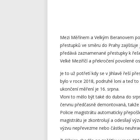
Mezi Měřínem a Velkým Beranovem poli
přestupků ve směru do Prahy zajišťuje j
předává zaznamenané přestupky k řeše
Velké Meziříčí a překročení povolené o
Je to už potřetí kdy se v Jihlavě řeší 
bylo v roce 2018, podruhé loni a teď to
ukončení měření je 16. srpna.
Vloni to mělo být také do dubna do srp
červnu předčasně demontovaná, takže 
Policie magistrátu automaticky přepoš
magistrátu je zkontrolují a odesílají v
výzvu nepřevezme nebo částku neuhradí, 