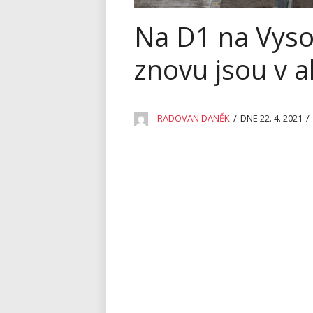
Na D1 na Vysoč
znovu jsou v a
RADOVAN DANĚK
/
DNE 22. 4. 2021
/