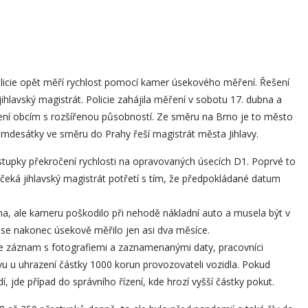
cie opět měří rychlost pomocí kamer úsekového měření. Řešení
ihlavský magistrát. Policie zahájila měření v sobotu 17. dubna a
ní obcím s rozšířenou působností. Ze směru na Brno je to město
smdesátky ve směru do Prahy řeší magistrát města Jihlavy.
přestupky překročení rychlosti na opravovaných úsecích D1. Poprvé to
 čeká jihlavský magistrát potřetí s tím, že předpokládané datum
na, ale kameru poškodilo při nehodě nákladní auto a musela být v
se nakonec úsekově měřilo jen asi dva měsíce.
le záznam s fotografiemi a zaznamenanými daty, pracovníci
ýzvu u uhrazení částky 1000 korun provozovateli vozidla. Pokud
jde případ do správního řízení, kde hrozí vyšší částky pokut.