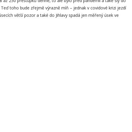
18 až 250 přestupků denně, to ale bylo před pandemií a také šly do
. Teď toho bude zřejmě výrazně míň – jednak v covidové krizi jezdí
úsecích větší pozor a také do Jihlavy spadá jen měřený úsek ve