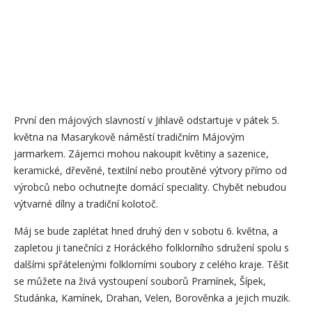
První den májových slavností v Jihlavě odstartuje v pátek 5.
května na Masarykově náměstí tradičním Májovým
jarmarkem. Zájemci mohou nakoupit květiny a sazenice,
keramické, dřevěné, textilní nebo proutěné výtvory přímo od
výrobců nebo ochutnejte domácí speciality. Chybět nebudou
výtvarné dílny a tradiční kolotoč.
Máj se bude zaplétat hned druhý den v sobotu 6. května, a
zapletou ji tanečníci z Horáckého folklorního sdružení spolu s
dalšími spřátelenými folklorními soubory z celého kraje. Těšit
se můžete na živá vystoupení souborů Pramínek, Šípek,
Studánka, Kamínek, Drahan, Velen, Borověnka a jejich muzik.