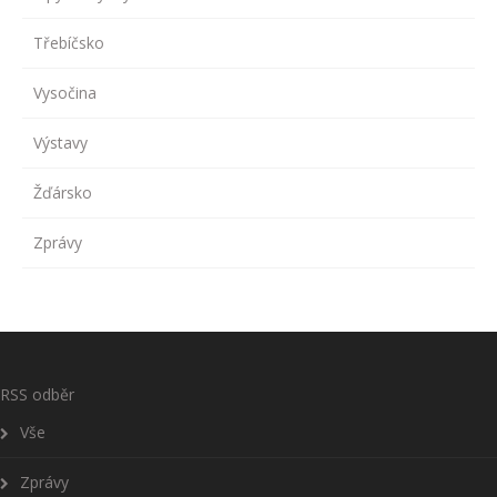
Třebíčsko
Vysočina
Výstavy
Žďársko
Zprávy
RSS odběr
Vše
Zprávy