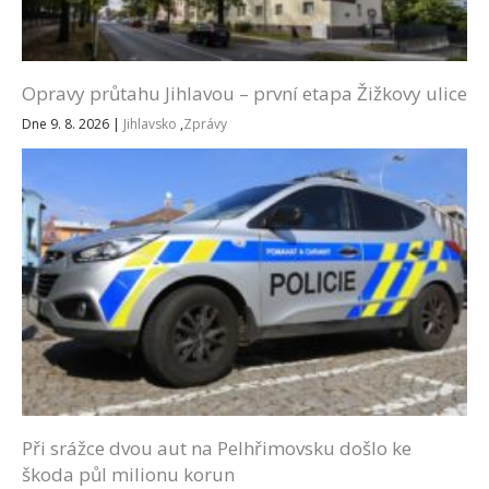
Opravy průtahu Jihlavou – první etapa Žižkovy ulice
Dne 9. 8. 2026
|
Jihlavsko
,
Zprávy
Při srážce dvou aut na Pelhřimovsku došlo ke
škoda půl milionu korun