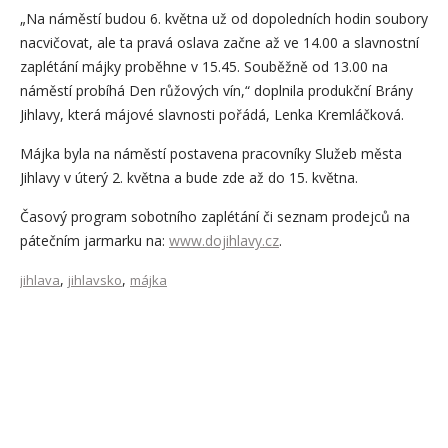
„Na náměstí budou 6. května už od dopoledních hodin soubory
nacvičovat, ale ta pravá oslava začne až ve 14.00 a slavnostní
zaplétání májky proběhne v 15.45. Souběžně od 13.00 na
náměstí probíhá Den růžových vín,“ doplnila produkční Brány
Jihlavy, která májové slavnosti pořádá, Lenka Kremláčková.
Májka byla na náměstí postavena pracovníky Služeb města
Jihlavy v úterý 2. května a bude zde až do 15. května.
Časový program sobotního zaplétání či seznam prodejců na
pátečním jarmarku na:
www.dojihlavy.cz
.
,
,
jihlava
jihlavsko
májka