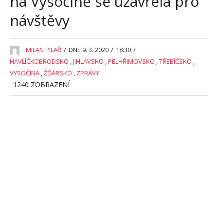
na Vysočině se uzavřela pro
návštěvy
MILAN PILAŘ
/
DNE 9. 3. 2020
/
18:30
/
HAVLÍČKOBRODSKO
,
JIHLAVSKO
,
PELHŘIMOVSKO
,
TŘEBÍČSKO
,
VYSOČINA
,
ŽĎÁRSKO
,
ZPRÁVY
1240
ZOBRAZENÍ