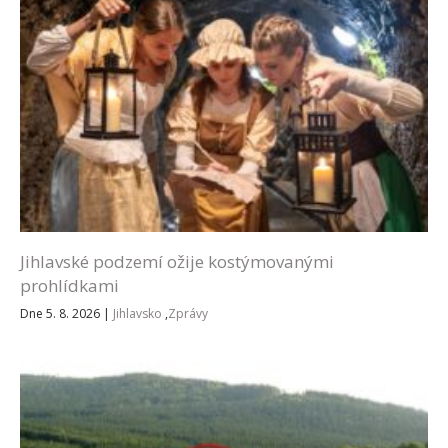
Jihlavské podzemí ožije kostýmovanými
prohlídkami
Dne 5. 8. 2026
|
Jihlavsko
,
Zprávy