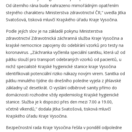
Od úterního rána bude nahrazeno mimořádným opatřením
stejného charakteru Ministerstva zdravotnictví ČR,“ uvedla Jitka
Svatošová, tisková mluvčí Krajského úřadu Kraje Vysočina.
Podle jejích slov je na základě pokynu Ministerstva
zdravotnictví Zdravotnická záchranná služba Kraje Vysočina a
krajské nemocnice zapojeny do odebírání vzorků pro testy na
koronavirus. „Záchranka vyčlenila speciální sanitku, která už od
pátku slouží pro transport odebraných vzorků od pacientů, u
nichž specialisté Krajské hygienické stanice kraje Vysočina
identifikovali potenciální riziko nákazy novým virem. Sanitka od
pátku minulého týdne do dnešního poledne vyjela z jihlavské
základny už desetkrát. O vyslání odběrové sanity přímo do
domácnosti rozhodne vždy epidemiolog Krajské hygienické
stanice. Služba je k dispozici přes den mezi 7.00 a 19.00,
včetně víkendů,“ dodala Jitka Svatošová, tisková mluvčí
Krajského úřadu Kraje Vysočina.
Bezpečnostní rada Kraje Vysočina řešila v pondělí odpoledne