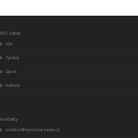
RSS odběr
Vše
Zprávy
Sport
Kultura
Kontakty
redakce@vysocina-news.cz