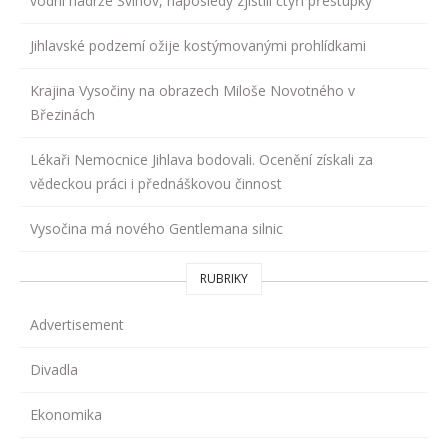
vodní nádrže Švihov, naposledy zjistili čtyři přestupky
Jihlavské podzemí ožije kostýmovanými prohlídkami
Krajina Vysočiny na obrazech Miloše Novotného v
Březinách
Lékaři Nemocnice Jihlava bodovali. Ocenění získali za
vědeckou práci i přednáškovou činnost
Vysočina má nového Gentlemana silnic
RUBRIKY
Advertisement
Divadla
Ekonomika