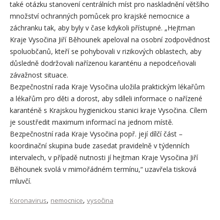
také otázku stanovení centrálních míst pro naskladnění většího
množství ochranných pomůcek pro krajské nemocnice a
záchranku tak, aby byly v čase kdykoli přístupné. „Hejtman
Kraje Vysočina Jiří Běhounek apeloval na osobní zodpovědnost
spoluobčanů, kteří se pohybovali v rizikových oblastech, aby
důsledně dodržovali nařízenou karanténu a nepodceňovali
závažnost situace.
Bezpečnostní rada Kraje Vysočina uložila praktickým lékařům
a lékařům pro děti a dorost, aby sdíleli informace o nařízené
karanténě s Krajskou hygienickou stanici kraje Vysočina. Cílem
je soustředit maximum informací na jednom místě.
Bezpečnostní rada Kraje Vysočina popř. její dílčí část –
koordinační skupina bude zasedat pravidelně v týdenních
intervalech, v případě nutnosti jí hejtman Kraje Vysočina Jiří
Běhounek svolá v mimořádném termínu,“ uzavřela tisková
mluvčí.
,
,
Koronavirus
nemocnice
vysočina