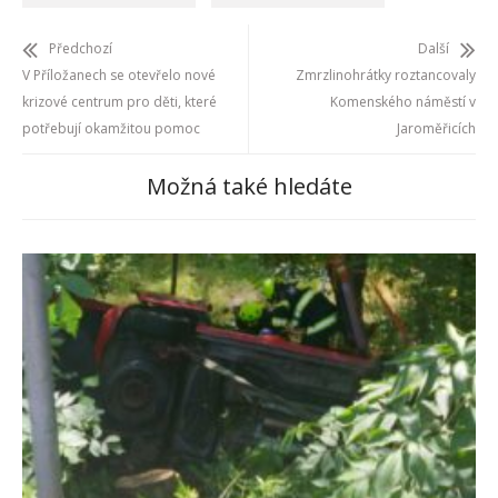
Předchozí
Další
V Příložanech se otevřelo nové
Zmrzlinohrátky roztancovaly
krizové centrum pro děti, které
Komenského náměstí v
potřebují okamžitou pomoc
Jaroměřicích
Možná také hledáte