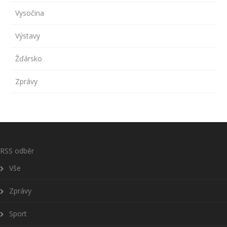
Vysočina
Výstavy
Žďársko
Zprávy
RSS odběr
Vše
Zprávy
Sport