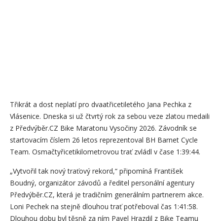
Třikrát a dost neplatí pro dvaatřicetiletého Jana Pechka z
Vlásenice. Dneska si už čtvrtý rok za sebou veze zlatou medaili
z Předvýběr.CZ Bike Maratonu Vysočiny 2026. Závodník se
startovacím číslem 26 letos reprezentoval BH Barnet Cycle
Team. Osmačtyřicetikilometrovou trať zvládl v čase 1:39:44.
„Vytvořil tak nový traťový rekord,“ připomíná František
Boudný, organizátor závodů a ředitel personální agentury
Předvýběr.CZ, která je tradičním generálním partnerem akce.
Loni Pechek na stejně dlouhou trať potřeboval čas 1:41:58.
Dlouhou dobu byl těsně za ním Pavel Hrazdil z Bike Teamu