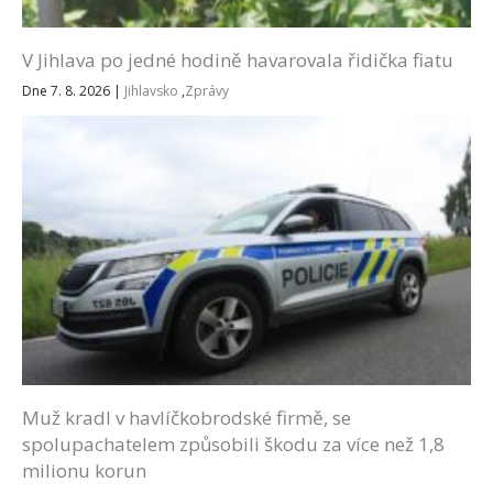
V Jihlava po jedné hodině havarovala řidička fiatu
Dne 7. 8. 2026
|
Jihlavsko
,
Zprávy
Muž kradl v havlíčkobrodské firmě, se
spolupachatelem způsobili škodu za více než 1,8
milionu korun