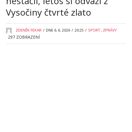
nestačil, letos si odváží z
Vysočiny čtvrté zlato
ZDENĚK FEKAR
/
DNE 6. 6. 2026
/
20:25
/
SPORT
,
ZPRÁVY
297
ZOBRAZENÍ