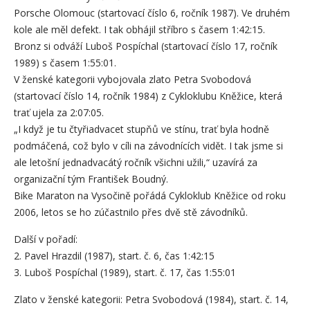
Porsche Olomouc (startovací číslo 6, ročník 1987). Ve druhém
kole ale měl defekt. I tak obhájil stříbro s časem 1:42:15.
Bronz si odváží Luboš Pospíchal (startovací číslo 17, ročník
1989) s časem 1:55:01.
V ženské kategorii vybojovala zlato Petra Svobodová
(startovací číslo 14, ročník 1984) z Cykloklubu Kněžice, která
trať ujela za 2:07:05.
„I když je tu čtyřiadvacet stupňů ve stínu, trať byla hodně
podmáčená, což bylo v cíli na závodnících vidět. I tak jsme si
ale letošní jednadvacátý ročník všichni užili,“ uzavírá za
organizační tým František Boudný.
Bike Maraton na Vysočině pořádá Cykloklub Kněžice od roku
2006, letos se ho zúčastnilo přes dvě stě závodníků.
Další v pořadí:
2. Pavel Hrazdil (1987), start. č. 6, čas 1:42:15
3. Luboš Pospíchal (1989), start. č. 17, čas 1:55:01
Zlato v ženské kategorii: Petra Svobodová (1984), start. č. 14,