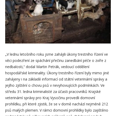
„V lednu letošního roku jsme zahájili úkony trestního řízení ve
věci podezření ze spáchání přečinu zanedbání péče o zvíře z
Místo chovu psů, archiv Policie ČR
nedbalosti,“ dodal Martin Petrák, vedoucí oddělení
hospodářské kriminality. Úkony trestního řízení byly mimo jiné
zahájeny i na základě informací od státní veterinární správy a
jejího zjištění o chovu psů v nevyhovujících podmínkách. Ve
středu 31. ledna kriminalisté za účasti pracovníků Krajské
veterinární správy pro Kraj Vysočinu provedli domovní
prohlídku, při které zjistili, že se v domě nachází nejméně 212
psů malých plemen. V rámci domovní prohlídky bylo zajištěno