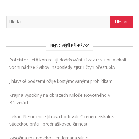
NEJNOVĚJŠÍ PŘÍSPĚVKY
Policisté v létě kontrolují dodržování zákazu vstupu v okolí
vodní nádrže Švihov, naposledy zjistili čtyři přestupky
Jihlavské podzemí ožije kostýmovanými prohlídkami
Krajina Vysočiny na obrazech Miloše Novotného v
Březinách
Lékaři Nemocnice Jihlava bodovali. Ocenění získali za
vědeckou práci i přednáškovou činnost
Vysočina má nového Gentlemana silnic