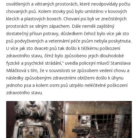
osvětlených a větraných prostorách, které neodpovídaly počtu
chovaných psů. Kolem stovky psů bylo umístěno v kovových
klecích a plastových boxech. Chovaní psi byli ve znečistěných
prostorách se silným zápachem. Dále neměli zajištěný
dostatečný přísun potravy, důsledkem čehož bylo více jak sto
psů podvyživených a veterinární péče psům nebyla poskytnuta.
U více jak sto dvaceti psů tak došlo k těžkému poškození
zdravotního stavu, čímž bylo způsobeno jejich dlouhodobé
fyzické a psychické strádání,“ uvedla policejní mluvčí Stanislava
Miláčková s tím, že v souvislosti se způsobem vedení chovu a
následky způsobenými zdravotními obtížemi došlo k úhynu
jednoho psa a kolem osmi psů utrpělo neléčitelné poškození
zdravotního stavu.