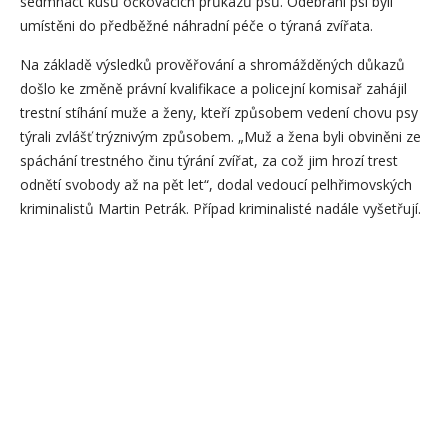
sedmnáct kusů očkovacích průkazů psů. Odebraní psi byli
umístěni do předběžné náhradní péče o týraná zvířata.
Na základě výsledků prověřování a shromážděných důkazů
došlo ke změně právní kvalifikace a policejní komisař zahájil
trestní stíhání muže a ženy, kteří způsobem vedení chovu psy
týrali zvlášť trýznivým způsobem. „Muž a žena byli obviněni ze
spáchání trestného činu týrání zvířat, za což jim hrozí trest
odnětí svobody až na pět let“, dodal vedoucí pelhřimovských
kriminalistů Martin Petrák. Případ kriminalisté nadále vyšetřují.