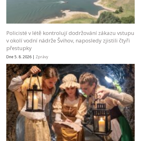
Policisté v létě kontrolují dodržování zákazu vstupu
v okolí vodní nádrže Švihov, naposledy zjistili čtyři
přestupky
Dne 5. 8. 2026
|
Zprávy