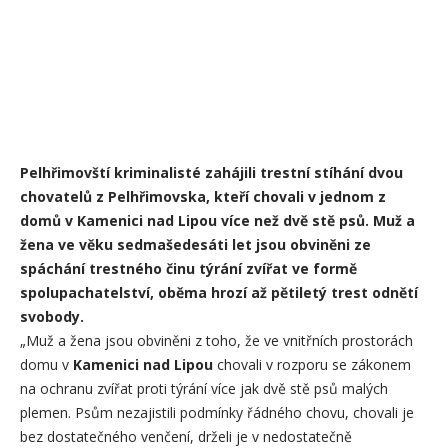
Pelhřimovští kriminalisté zahájili trestní stíhání dvou
chovatelů z Pelhřimovska, kteří chovali v jednom z
domů v Kamenici nad Lipou více než dvě stě psů. Muž a
žena ve věku sedmašedesáti let jsou obviněni ze
spáchání trestného činu týrání zvířat ve formě
spolupachatelství, oběma hrozí až pětiletý trest odnětí
svobody.
„Muž a žena jsou obviněni z toho, že ve vnitřních prostorách
domu v
Kamenici nad Lipou
chovali v rozporu se zákonem
na ochranu zvířat proti týrání více jak dvě stě psů malých
plemen. Psům nezajistili podmínky řádného chovu, chovali je
bez dostatečného venčení, drželi je v nedostatečně