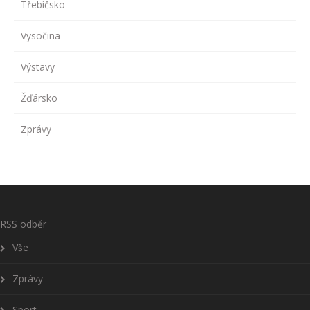
Třebíčsko
Vysočina
Výstavy
Žďársko
Zprávy
RSS odběr
Vše
Zprávy
Sport