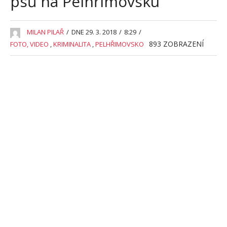
psů na Pelhřimovsku
MILAN PILAŘ
/
DNE 29. 3. 2018
/
8:29
/
893
ZOBRAZENÍ
FOTO, VIDEO
,
KRIMINALITA
,
PELHŘIMOVSKO