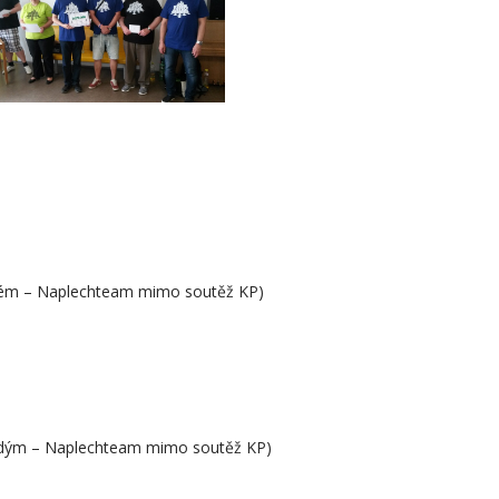
řetí byl ŠKTJZďár nad Sázavou,
foto: Ladislav Obůrka
ystém – Naplechteam mimo soutěž KP)
aždým – Naplechteam mimo soutěž KP)