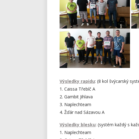
Vítězné družstvo KP v blesku i
rapidu Caissa Třebíč A, foto:
T
Ladislav Obůrka
Výsledky rapidu
: (8 kol švýcarský s
Druhý gambit Jihlava, foto:
1. Caissa Třebíč A
Ladislav Obůrka
2. Gambit Jihlava
3. Naplechteam
4. Žďár nad Sázavou A
Výsledky blesku
: (systém každý s k
1. Naplechteam