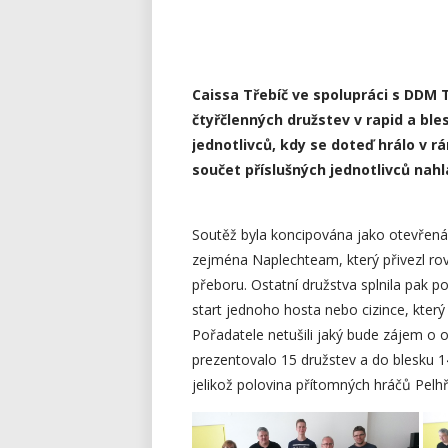
Caissa Třebíč ve spolupráci s DDM 
čtyřčlenných družstev v rapid a bl
jednotlivců, kdy se doteď hrálo v r
součet příslušných jednotlivců na
Soutěž byla koncipována jako otevřená 
zejména Naplechteam, který přivezl rov
přeboru. Ostatní družstva splnila pak 
start jednoho hosta nebo cizince, který
Pořadatele netušili jaký bude zájem o 
prezentovalo 15 družstev a do blesku 1
jelikož polovina přítomných hráčů Pelh