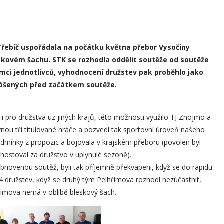
Třebíč uspořádala na počátku května přebor Vysočiny
eskovém šachu. STK se rozhodla oddělit soutěže od soutěže
ámci jednotlivců, vyhodnocení družstev pak proběhlo jako
hlášených před začátkem soutěže.
i pro družstva uz jiných krajů, této možnosti využilo TJ Znojmo a
nou tři titulované hráče a pozvedl tak sportovní úroveň našeho
podmínky z propozic a bojovala v krajském přeboru (povolen byl
 hostoval za družstvo v uplynulé sezoně).
obnovenou soutěž, byli tak příjemně překvapeni, když se do rapidu
4 družstev, když se druhý tým Pelhřimova rozhodl nezúčastnit,
řimova nemá v oblibě bleskový šach.