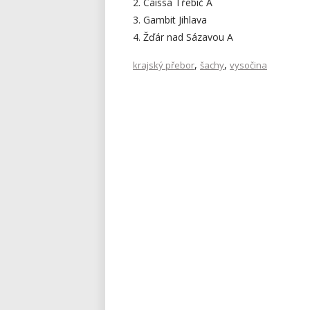
2. Caissa Třebíč A
3. Gambit Jihlava
4. Žďár nad Sázavou A
,
,
krajský přebor
šachy
vysočina