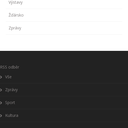
Výstavy
Žďársko
Zprávy
RSS odběr
Vše
Zprávy
Sport
Kultura