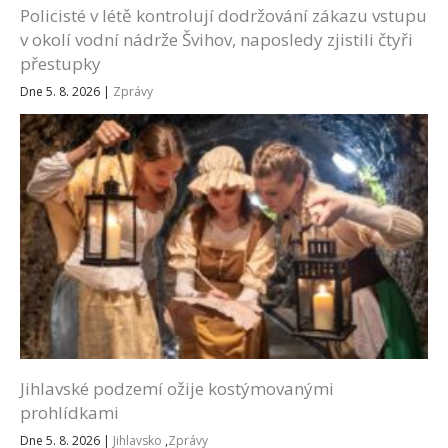
Policisté v létě kontrolují dodržování zákazu vstupu
v okolí vodní nádrže Švihov, naposledy zjistili čtyři
přestupky
Dne 5. 8. 2026
|
Zprávy
Jihlavské podzemí ožije kostýmovanými
prohlídkami
Dne 5. 8. 2026
|
Jihlavsko
,
Zprávy