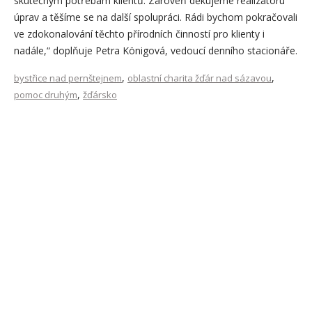
skutečným potřebám klientů. Zároveň děkujeme realizátoru
úprav a těšíme se na další spolupráci. Rádi bychom pokračovali
ve zdokonalování těchto přírodních činností pro klienty i
nadále,“ doplňuje Petra Königová, vedoucí denního stacionáře.
,
,
bystřice nad pernštejnem
oblastní charita žďár nad sázavou
,
pomoc druhým
žďársko