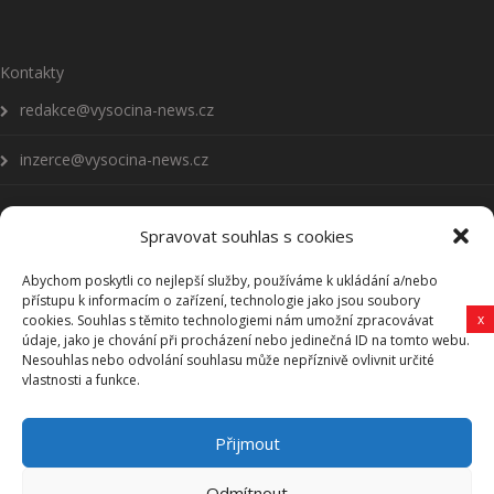
Kontakty
redakce@vysocina-news.cz
inzerce@vysocina-news.cz
Spravovat souhlas s cookies
Abychom poskytli co nejlepší služby, používáme k ukládání a/nebo
Přihlásit se k odběru novinek
přístupu k informacím o zařízení, technologie jako jsou soubory
x
cookies. Souhlas s těmito technologiemi nám umožní zpracovávat
údaje, jako je chování při procházení nebo jedinečná ID na tomto webu.
Všeobecné podmínky
Nesouhlas nebo odvolání souhlasu může nepříznivě ovlivnit určité
vlastnosti a funkce.
Vysočina-news.cz
Přijmout
Zpravodajství z Vysočiny
Odmítnout