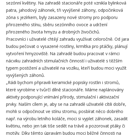
sezónní květiny. Na zahradě stacionáře poté vznikla bylinková
patra, jahodový záhonek, tři vyvýšené záhony, odpočinková
zóna s jezírkem, byly zasazeny nové stromy pro podporu
přirozeného stínu, sběru sezónního ovoce a udržení
přirozeného života hmyzu a drobných živočichů.
Pracovníci i uživatelé chtějí zahradu využívat celoročně. Od jara
budou pečovat o vysazené rostliny, krmítka pro ptáčky, plánují
vytvoření hmyzoviště. Na zahradě budou pracovat v rámci
nácviku zahradních stimulačních činností i uživatelé s těžším
typem postižení a uživatelé na vozíku, kteří budou moci využít
vyvýšených záhonů.
„Rádi bychom připravili keramické popisky rostlin i stromů,
které vyrobíme v tvůrčí dílně stacionáře. Máme naplánovány
aktivity podporující vnímání přírody, stimulační i aktivizační
prvky. Naším cílem je, aby se na zahradě uživatelé cítili dobře,
mohli si odpočinout ve stínu stromu, posbírat něco dobrého
např. na výrobu letního koláče, moci si vyplet záhonek, zasadit
květinu, nebo jen tak tiše sedět na trávě a pozorovat ptáky či
motýly. Díky těmto úpravám budou moci běžné činnosti na