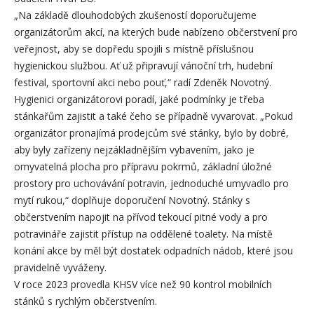
„Na základě dlouhodobých zkušeností doporučujeme
organizátorům akcí, na kterých bude nabízeno občerstvení pro
veřejnost, aby se dopředu spojili s místně příslušnou
hygienickou službou. Ať už připravují vánoční trh, hudební
festival, sportovní akci nebo pouť,“ radí Zdeněk Novotný.
Hygienici organizátorovi poradí, jaké podmínky je třeba
stánkařům zajistit a také čeho se případně vyvarovat. „Pokud
organizátor pronajímá prodejcům své stánky, bylo by dobré,
aby byly zařízeny nejzákladnějším vybavením, jako je
omyvatelná plocha pro přípravu pokrmů, základní úložné
prostory pro uchovávání potravin, jednoduché umyvadlo pro
mytí rukou,“ doplňuje doporučení Novotný. Stánky s
občerstvením napojit na přívod tekoucí pitné vody a pro
potravináře zajistit přístup na oddělené toalety. Na místě
konání akce by měl být dostatek odpadních nádob, které jsou
pravidelně vyváženy.
V roce 2023 provedla KHSV více než 90 kontrol mobilních
stánků s rychlým občerstvením.