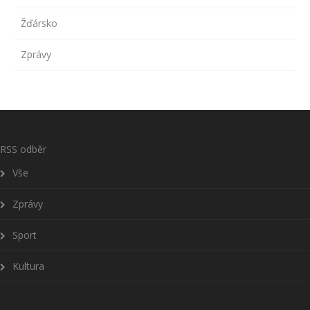
Žďársko
Zprávy
RSS odběr
Vše
Zprávy
Sport
Kultura