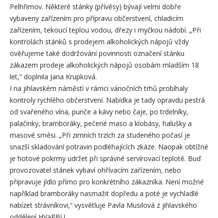
Pelhřimov. Některé stánky (přívěsy) bývají velmi dobře
vybaveny zařízením pro přípravu občerstvení, chladicím
zařízením, tekoucí teplou vodou, dřezy i myčkou nádobí. „Při
kontrolách stánků s prodejem alkoholických nápojů vždy
ověřujeme také dodržování povinnosti označení stánku
zákazem prodeje alkoholických nápojů osobám mladším 18
let,“ doplnila Jana Krupková.
I na jihlavském náměstí v rámci vánočních trhů probíhaly
kontroly rychlého občerstvení. Nabídka je tady opravdu pestrá
od svařeného vína, punče a kávy nebo čaje, po trdelníky,
palačinky, bramboráky, pečené maso a klobásy, halušky a
masové směsi. „Při zimních trzích za studeného počasí je
snazší skladování potravin podléhajících zkáze. Naopak obtížné
je hotové pokrmy udržet při správné servírovací teplotě. Buď
provozovatel stánek vybaví ohřívacím zařízením, nebo
připravuje jídlo přímo pro konkrétního zákazníka. Není možné
například bramboráky nasmažit dopředu a poté je vychladlé
nabízet strávníkovi,“ vysvětluje Pavla Musilová z jihlavského
oddělení HVaPBU.