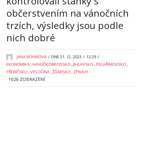
kontrolovali stánky s
občerstvením na vánočních
trzích, výsledky jsou podle
nich dobré
JANA BÖHMOVÁ
/
DNE 21. 12. 2023
/
12:29
/
EKONOMIKA
,
HAVLÍČKOBRODSKO
,
JIHLAVSKO
,
PELHŘIMOVSKO
,
TŘEBÍČSKO
,
VYSOČINA
,
ŽĎÁRSKO
,
ZPRÁVY
1026
ZOBRAZENÍ