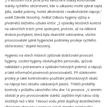
„I v letošním roce jsme před vánočními svátky kontrolovali
stánky rychlého občerstvení, kde si zákazníci mohli vybrat teplá
jídla, sladké pokrmy, horké alkoholické i nealkoholické nápoje,“
uvádí Zdeněk Novotný, ředitel Odboru hygieny výživy a
předmětů běžného užívání KHSV. „S výsledky letošních kontrol
na vánočních trzích jsme spokojení, protože, až na některá
drobná pochybení, která byla okamžitě odstraněna, všichni
provozovatelé splnili hygienické podmínky prodeje rychlého
občerstvení,“ doplnil Novotný.
Hygienici na všech místech zjišťovali dodržování provozní
hygieny, osobní hygieny obsluhujícího personálu, způsob
nakládání s potravinami a vydávání hotových pokrmů a nápojů
a také informační povinnosti provozovatelů. Při stánkovém
prodeji je také kontrolováno používání jednorázových obalů
na nápoje bez obsahu zakázaných plastů. Třebíči proběhly
kontroly v průběhu vánočního trhu dne 14. prosince. „V zimním
období je pro provozovatele stánků zajištění mytí rukou vždy
složitější než v létě. Tekoucí vodu ještě doplňují dezinfekčními
vlhčenými ubrousky,“ popisuje úskalí zimního stánkového