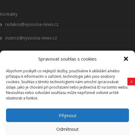
Kontakty
redakce@vysocina-news.cz
inzerce@vysocina-news.cz
Spravovat souhlas s cookies
Abychom poskytli co nejlepší služby, používáme k ukládání a/nebo
Přihlásit se k odběru novinek
přístupu k informacím o zařízení, technologie jako jsou soubory
x
cookies. Souhlas s těmito technologiemi nám umožní zpracovávat
údaje, jako je chování při procházení nebo jedinečná ID na tomto webu.
Všeobecné podmínky
Nesouhlas nebo odvolání souhlasu může nepříznivě ovlivnit určité
vlastnosti a funkce.
Vysočina-news.cz
Přijmout
Zpravodajství z Vysočiny
Odmítnout