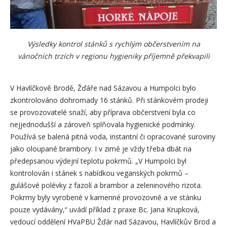
Výsledky kontrol stánků s rychlým občerstvením na
vánočních trzích v regionu hygieniky příjemně překvapili
V Havlíčkově Brodě, Žďáře nad Sázavou a Humpolci bylo
zkontrolováno dohromady 16 stánků. Při stánkovém prodeji
se provozovatelé snaží, aby příprava občerstvení byla co
nejjednodušší a zároveň splňovala hygienické podmínky.
Používá se balená pitná voda, instantní či opracované suroviny
jako oloupané brambory. I v zimě je vždy třeba dbát na
předepsanou výdejní teplotu pokrmů. „V Humpolci byl
kontrolován i stánek s nabídkou veganských pokrmů –
gulášové polévky z fazolí a brambor a zeleninového rizota.
Pokrmy byly vyrobené v kamenné provozovně a ve stánku
pouze vydávány,“ uvádí příklad z praxe Bc. Jana Krupková,
vedoucí oddělení HVaPBU Žďár nad Sázavou, Havlíčkův Brod a