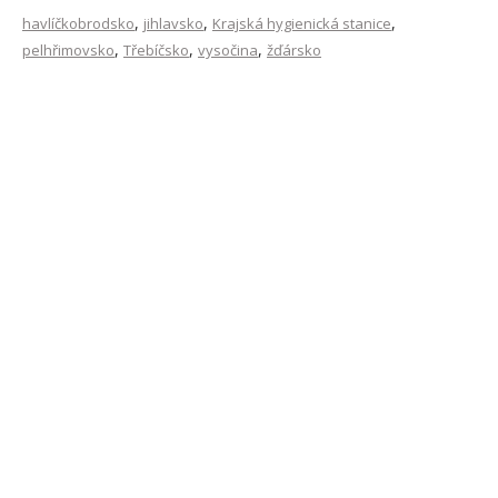
,
,
,
havlíčkobrodsko
jihlavsko
Krajská hygienická stanice
,
,
,
pelhřimovsko
Třebíčsko
vysočina
žďársko