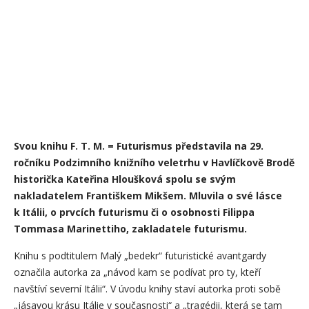
Svou knihu F. T. M. = Futurismus představila na 29.
ročníku Podzimního knižního veletrhu v Havlíčkově Brodě
historička Kateřina Hloušková spolu se svým
nakladatelem Františkem Mikšem. Mluvila o své lásce
k Itálii, o prvcích futurismu či o osobnosti Filippa
Tommasa Marinettiho, zakladatele futurismu.
Knihu s podtitulem Malý „bedekr“ futuristické avantgardy
označila autorka za „návod kam se podívat pro ty, kteří
navštíví severní Itálii“. V úvodu knihy staví autorka proti sobě
„jásavou krásu Itálie v současnosti“ a „tragédii, která se tam