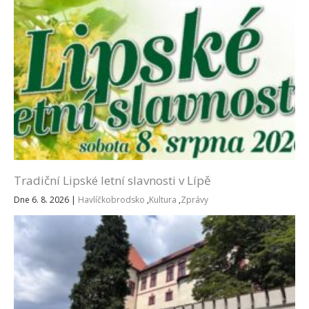
Tradiční Lipské letní slavnosti v Lípě
Dne 6. 8. 2026
|
Havlíčkobrodsko
,
Kultura
,
Zprávy