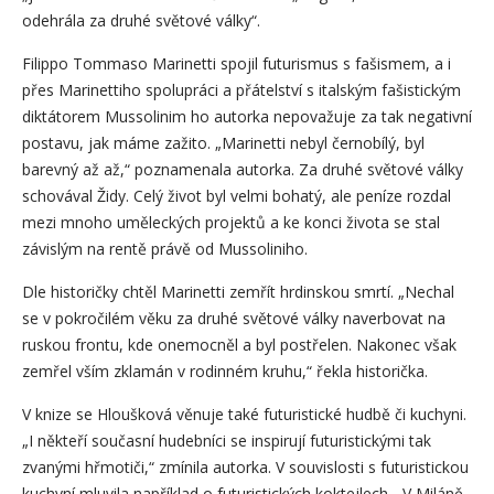
odehrála za druhé světové války“.
Filippo Tommaso Marinetti spojil futurismus s fašismem, a i
přes Marinettiho spolupráci a přátelství s italským fašistickým
diktátorem Mussolinim ho autorka nepovažuje za tak negativní
postavu, jak máme zažito. „Marinetti nebyl černobílý, byl
barevný až až,“ poznamenala autorka. Za druhé světové války
schovával Židy. Celý život byl velmi bohatý, ale peníze rozdal
mezi mnoho uměleckých projektů a ke konci života se stal
závislým na rentě právě od Mussoliniho.
Dle historičky chtěl Marinetti zemřít hrdinskou smrtí. „Nechal
se v pokročilém věku za druhé světové války naverbovat na
ruskou frontu, kde onemocněl a byl postřelen. Nakonec však
zemřel vším zklamán v rodinném kruhu,“ řekla historička.
V knize se Hloušková věnuje také futuristické hudbě či kuchyni.
„I někteří současní hudebníci se inspirují futuristickými tak
zvanými hřmotiči,“ zmínila autorka. V souvislosti s futuristickou
kuchyní mluvila například o futuristických koktejlech. „V Miláně