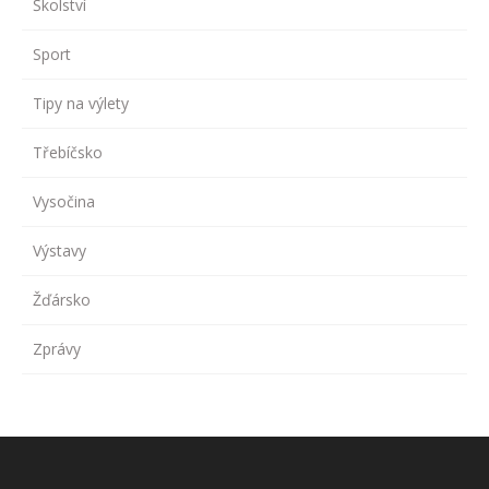
Školství
Sport
Tipy na výlety
Třebíčsko
Vysočina
Výstavy
Žďársko
Zprávy