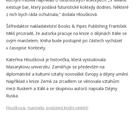
existuje bar, který podává futuristické koktejly dodnes. Některé
z nich bych ráda ochutnala,“ dodala Hloušková.
Šéfredaktor nakladatelství Books & Pipes Publishing František
Mikš prozradil, že autorka pracuje na knize o dějinách Itálie se
svým manželem. Kniha bude postupně po částech vycházet
v časopise Kontexty.
Kateřina Hloušková je historička, která vystudovala
Masarykovu univerzitu. Zaměřuje se především na
diplomatické a kulturní vztahy novověké Evropy a dějiny umění.
Například v knize Země za zrcadlem se věnovala vztahům
mezi Ruskem a Itálií a se skupinou autorů napsala Dějiny
Ruska.
,
,
hloušková
marinetti
podzimní knižní veletrh