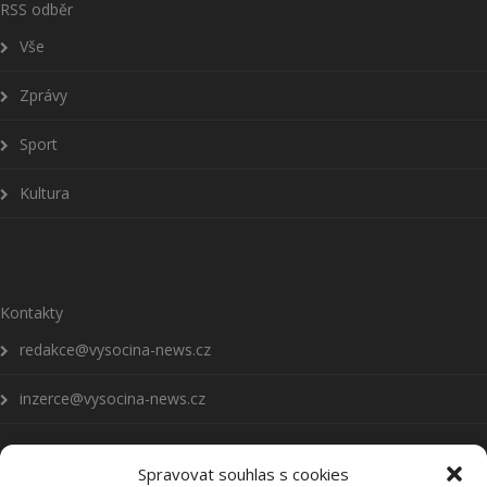
RSS odběr
Vše
Zprávy
Sport
Kultura
Kontakty
redakce@vysocina-news.cz
inzerce@vysocina-news.cz
Spravovat souhlas s cookies