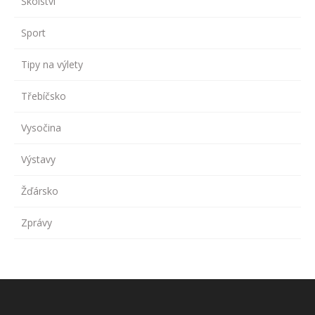
Školství
Sport
Tipy na výlety
Třebíčsko
Vysočina
Výstavy
Žďársko
Zprávy