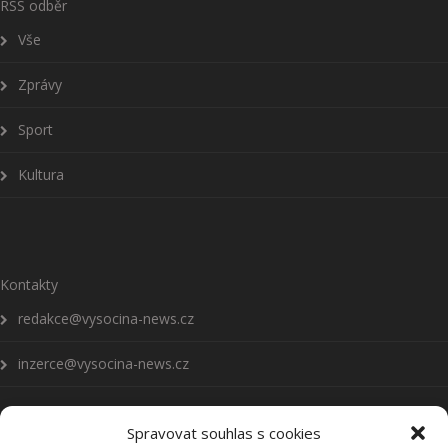
RSS odběr
Vše
Zprávy
Sport
Kultura
Kontakty
redakce@vysocina-news.cz
inzerce@vysocina-news.cz
Spravovat souhlas s cookies