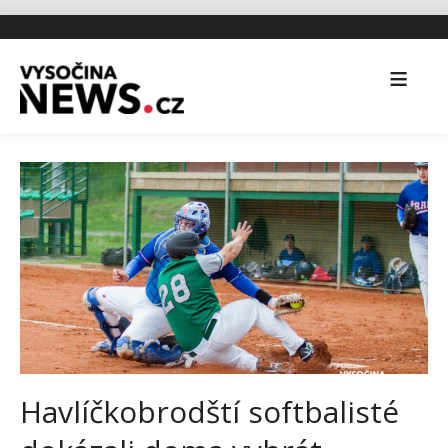
Havlíčkobrodští softbalisté