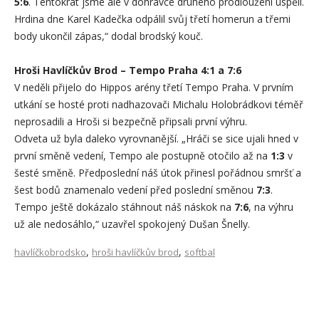
5:6
. Tentokrát jsme ale v dohrávce druhého prodloužení uspěli.
Hrdina dne Karel Kadečka odpálil svůj třetí homerun a třemi
body ukončil zápas,“ dodal brodský kouč.
Hroši Havlíčkův Brod – Tempo Praha 4:1 a 7:6
V neděli přijelo do Hippos arény třetí Tempo Praha. V prvním
utkání se hosté proti nadhazovači Michalu Holobrádkovi téměř
neprosadili a Hroši si bezpečně připsali první výhru.
Odveta už byla daleko vyrovnanější. „Hráči se sice ujali hned v
první směně vedení, Tempo ale postupně otočilo až na
1:3
v
šesté směně. Předposlední náš útok přinesl pořádnou smršť a
šest bodů znamenalo vedení před poslední směnou
7:3
.
Tempo ještě dokázalo stáhnout náš náskok na
7:6
, na výhru
už ale nedosáhlo,“ uzavřel spokojený Dušan Šnelly.
,
,
havlíčkobrodsko
hroši havlíčkův brod
softbal