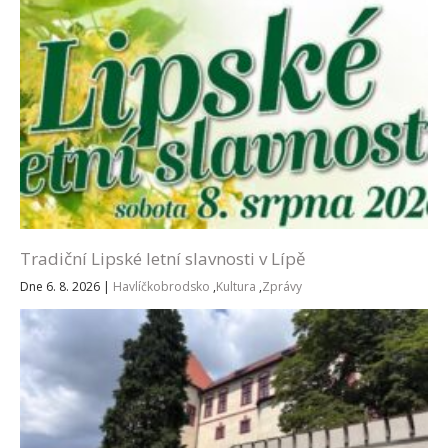
Tradiční Lipské letní slavnosti v Lípě
Dne 6. 8. 2026
|
Havlíčkobrodsko
,
Kultura
,
Zprávy