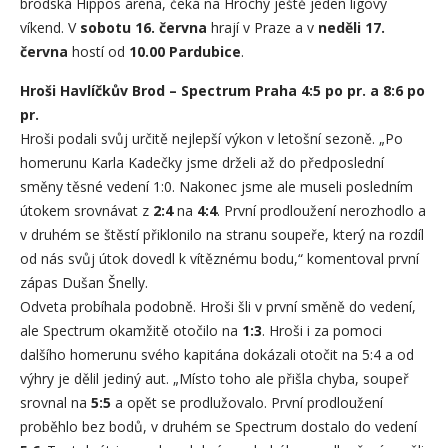
brodská Hippos aréna, čeká na Hrochy ještě jeden ligový
víkend. V
sobotu 16. června
hrají v Praze a v
neděli 17.
června
hostí od
10.00 Pardubice
.
Hroši Havlíčkův Brod – Spectrum Praha 4:5 po pr. a 8:6 po
pr.
Hroši podali svůj určitě nejlepší výkon v letošní sezoně. „Po
homerunu Karla Kadečky jsme drželi až do předposlední
směny těsné vedení 1:0. Nakonec jsme ale museli posledním
útokem srovnávat z
2:4
na
4:4
. První prodloužení nerozhodlo a
v druhém se štěstí přiklonilo na stranu soupeře, který na rozdíl
od nás svůj útok dovedl k vítěznému bodu,“ komentoval první
zápas Dušan Šnelly.
Odveta probíhala podobně. Hroši šli v první směně do vedení,
ale Spectrum okamžitě otočilo na
1:3
. Hroši i za pomoci
dalšího homerunu svého kapitána dokázali otočit na 5:4 a od
výhry je dělil jediný aut. „Místo toho ale přišla chyba, soupeř
srovnal na
5:5
a opět se prodlužovalo. První prodloužení
proběhlo bez bodů, v druhém se Spectrum dostalo do vedení