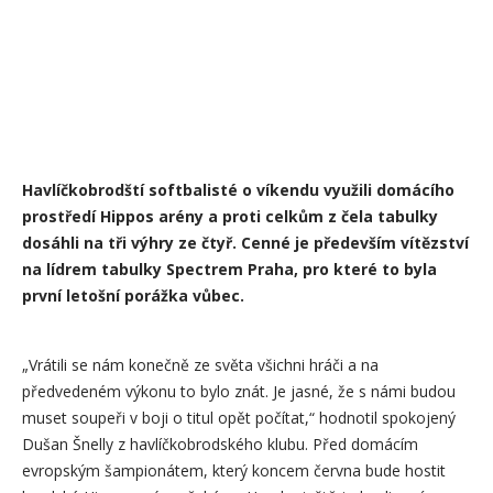
Havlíčkobrodští softbalisté o víkendu využili domácího
prostředí Hippos arény a proti celkům z čela tabulky
dosáhli na tři výhry ze čtyř. Cenné je především vítězství
na lídrem tabulky Spectrem Praha, pro které to byla
první letošní porážka vůbec.
„Vrátili se nám konečně ze světa všichni hráči a na
předvedeném výkonu to bylo znát. Je jasné, že s námi budou
muset soupeři v boji o titul opět počítat,“ hodnotil spokojený
Dušan Šnelly z havlíčkobrodského klubu. Před domácím
evropským šampionátem, který koncem června bude hostit