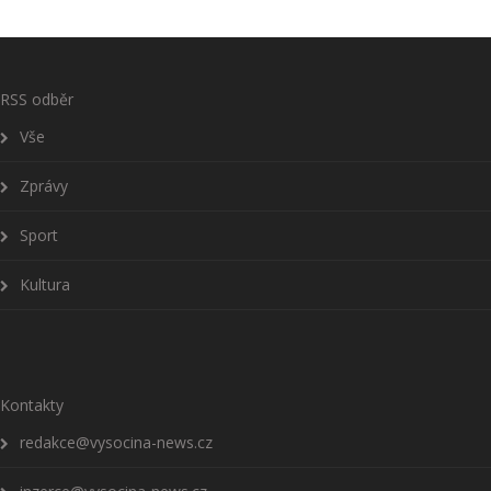
RSS odběr
Vše
Zprávy
Sport
Kultura
Kontakty
redakce@vysocina-news.cz