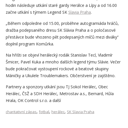
hodin následuje utkání staré gardy Herálce a Lípy a od 16.00
začne utkání s týmem Legend SK
Slavia Praha
.
„Během odpoledne od 15.00, proběhne autogramiáda hráčů,
dražba podepsaného dresu SK Slávia Praha a o poločasové
přestávce bude vhozeno pět podepsaných míčů mezi diváky“
doplnil program Komůrka.
Na hřišti se objeví herálecký rodák Stanislav Tecl, Vladimír
Šmicer, Pavel Kuka a mnoho dalších legend týmu Slávie. Večer
bude pokračovat vystoupení rockové a beatové skupiny
Máničky a Ukulele Troublemakers. Občerstvení je zajištěno.
Partnery a sponzory utkání jsou TJ Sokol Herálec, Obec
Herálec, ČSŽ a SDH Herálec, Metrostav a.s., Bernard, Hůla
Hrala, OK Control s.r.o. a další
,
,
,
charitativní zápas
fotbal
herálec
SK Slavia Praha