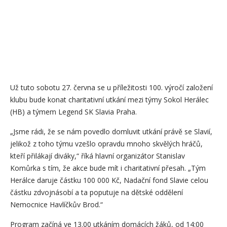
Už tuto sobotu 27. června se u příležitosti 100. výročí založení
klubu bude konat charitativní utkání mezi týmy Sokol Herálec
(HB) a týmem Legend SK Slavia Praha.
„Jsme rádi, že se nám povedlo domluvit utkání právě se Slavií,
jelikož z toho týmu vzešlo opravdu mnoho skvělých hráčů,
kteří přilákají diváky,“ říká hlavní organizátor Stanislav
Komůrka s tím, že akce bude mít i charitativní přesah. „Tým
Herálce daruje částku 100 000 Kč, Nadační fond Slavie celou
částku zdvojnásobí a ta poputuje na dětské oddělení
Nemocnice Havlíčkův Brod.“
Program začíná ve 13.00 utkáním domácích žáků, od 14:00