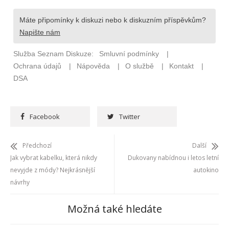
Facebook
Twitter
Předchozí
Další
Jak vybrat kabelku, která nikdy
Dukovany nabídnou i letos letní
nevyjde z módy? Nejkrásnější
autokino
návrhy
Možná také hledáte