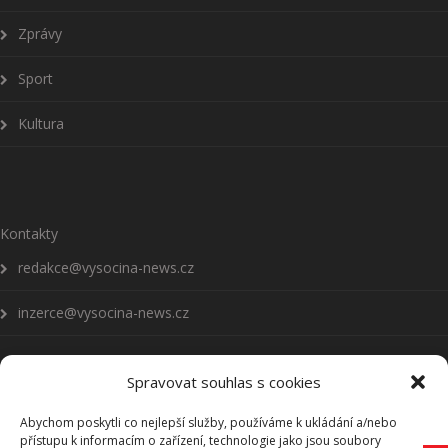
Zprávy
Sport
Kultura
Kontakty
redakce@vysocina-news.cz
inzerce@vysocina-news.cz
Spravovat souhlas s cookies
Abychom poskytli co nejlepší služby, používáme k ukládání a/nebo
Přihlásit se k odběru novinek
přístupu k informacím o zařízení, technologie jako jsou soubory