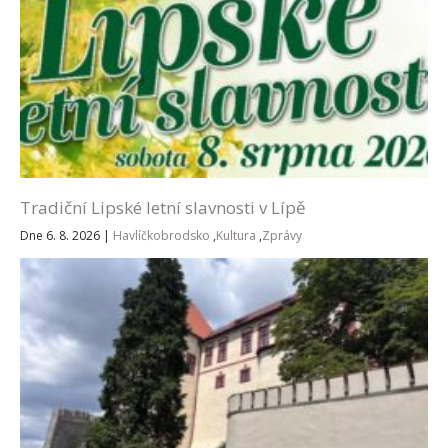
Tradiční Lipské letní slavnosti v Lípě
Dne 6. 8. 2026
|
Havlíčkobrodsko
,
Kultura
,
Zprávy