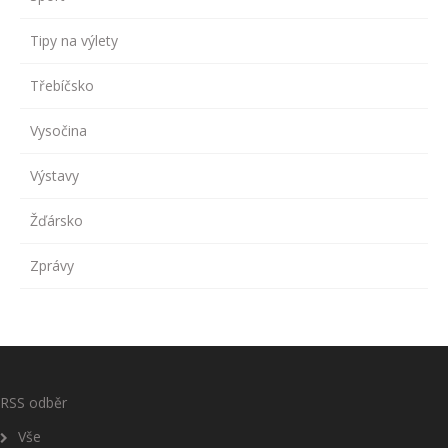
Tipy na výlety
Třebíčsko
Vysočina
Výstavy
Žďársko
Zprávy
RSS odběr
Vše