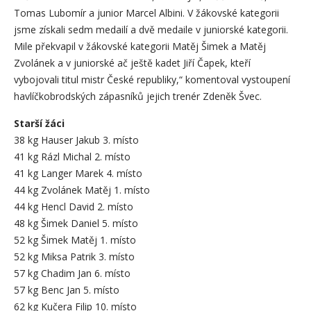
Tomas Lubomír a junior Marcel Albini. V žákovské kategorii
jsme získali sedm medailí a dvě medaile v juniorské kategorii.
Mile překvapil v žákovské kategorii Matěj Šimek a Matěj
Zvolánek a v juniorské ač ještě kadet Jiří Čapek, kteří
vybojovali titul mistr České republiky,“ komentoval vystoupení
havlíčkobrodských zápasníků jejich trenér Zdeněk Švec.
Starší žáci
38 kg Hauser Jakub 3. místo
41 kg Rázl Michal 2. místo
41 kg Langer Marek 4. místo
44 kg Zvolánek Matěj 1. místo
44 kg Hencl David 2. místo
48 kg Šimek Daniel 5. místo
52 kg Šimek Matěj 1. místo
52 kg Miksa Patrik 3. místo
57 kg Chadim Jan 6. místo
57 kg Benc Jan 5. místo
62 kg Kučera Filip 10. místo