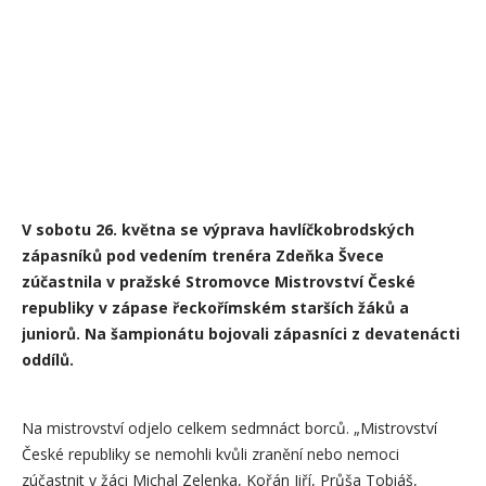
V sobotu 26. května se výprava havlíčkobrodských
zápasníků pod vedením trenéra Zdeňka Švece
zúčastnila v pražské Stromovce Mistrovství České
republiky v zápase řeckořímském starších žáků a
juniorů. Na šampionátu bojovali zápasníci z devatenácti
oddílů.
Na mistrovství odjelo celkem sedmnáct borců. „Mistrovství
České republiky se nemohli kvůli zranění nebo nemoci
zúčastnit v žáci Michal Zelenka, Kořán Jiří, Průša Tobiáš,