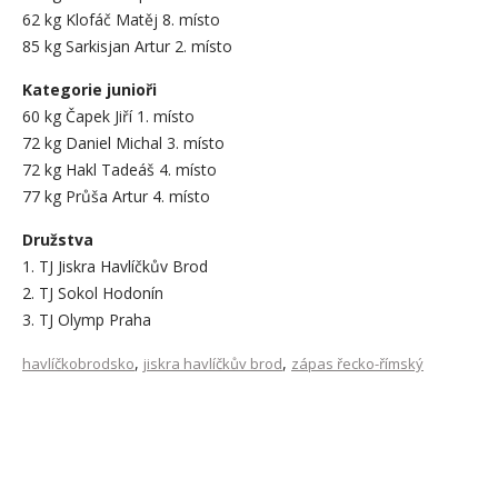
62 kg Klofáč Matěj 8. místo
85 kg Sarkisjan Artur 2. místo
Kategorie junioři
60 kg Čapek Jiří 1. místo
72 kg Daniel Michal 3. místo
72 kg Hakl Tadeáš 4. místo
77 kg Průša Artur 4. místo
Družstva
1. TJ Jiskra Havlíčkův Brod
2. TJ Sokol Hodonín
3. TJ Olymp Praha
,
,
havlíčkobrodsko
jiskra havlíčkův brod
zápas řecko-římský