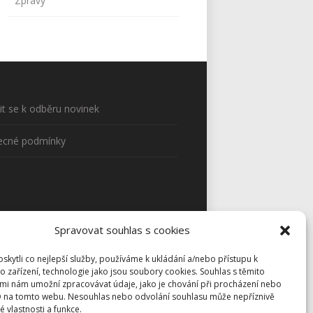
Zprávy
sit se k odběru novinek
ecné podmínky
Spravovat souhlas s cookies
kytli co nejlepší služby, používáme k ukládání a/nebo přístupu k
o zařízení, technologie jako jsou soubory cookies. Souhlas s těmito
mi nám umožní zpracovávat údaje, jako je chování při procházení nebo
D na tomto webu. Nesouhlas nebo odvolání souhlasu může nepříznivě
té vlastnosti a funkce.