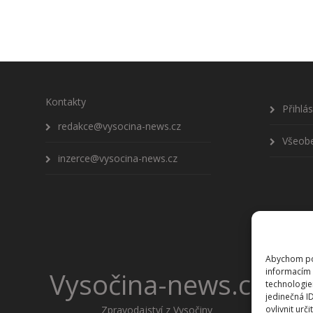
Kontakty
Přihlá
redakce@vysocina-news.cz
Všeob
inzerce@vysocina-news.cz
Abychom pos
informacím 
Vysočina-news.cz
technologie
jedinečná I
Zpravodajství z Vysočiny
ovlivnit urči