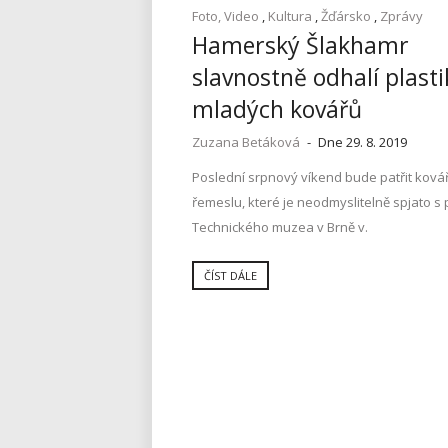
Foto, Video
,
Kultura
,
Žďársko
,
Zprávy
Hamerský Šlakhamr
slavnostně odhalí plast
mladých kovářů
Zuzana Betáková
-
Dne 29. 8. 2019
Poslední srpnový víkend bude patřit kov
řemeslu, které je neodmyslitelně spjato 
Technického muzea v Brně v.
ČÍST DÁLE