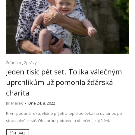
Žďársko
,
Zprávy
Jeden tisíc pět set. Tolika válečným
uprchlíkům už pomohla žďárská
charita
Jiří Marek
-
Dne 24. 8. 2022
První podaná ruka, vlídné přijetí a teplá polévka na uvítanou po
strastiplné cestě. Obstarání potravin a oblečení, zajištění.
ČÍST DÁLE