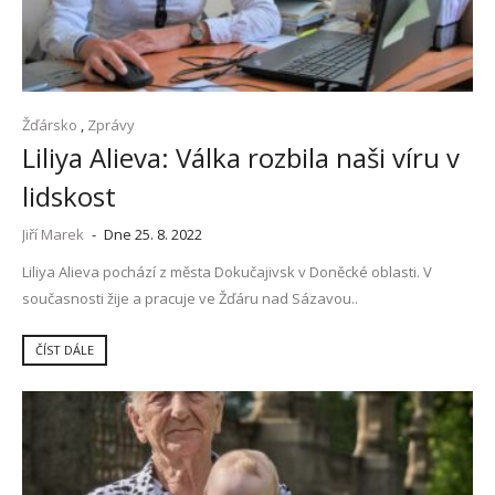
Žďársko
,
Zprávy
Liliya Alieva: Válka rozbila naši víru v
lidskost
Jiří Marek
-
Dne 25. 8. 2022
Liliya Alieva pochází z města Dokučajivsk v Doněcké oblasti. V
současnosti žije a pracuje ve Žďáru nad Sázavou..
ČÍST DÁLE