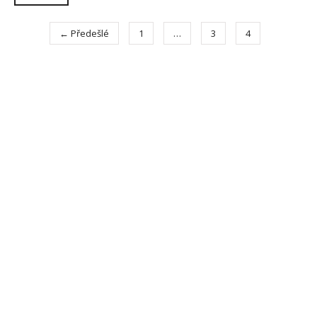
← Předešlé
1
…
3
4