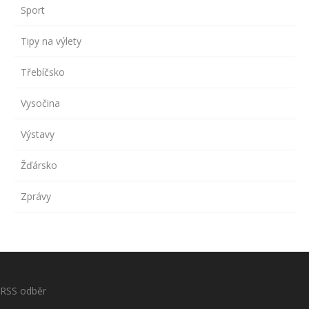
Sport
Tipy na výlety
Třebíčsko
Vysočina
Výstavy
Žďársko
Zprávy
RSS odběr