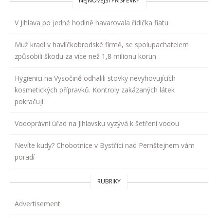
NEJNOVĚJŠÍ PŘÍSPĚVKY
V Jihlava po jedné hodině havarovala řidička fiatu
Muž kradl v havlíčkobrodské firmě, se spolupachatelem
způsobili škodu za více než 1,8 milionu korun
Hygienici na Vysočině odhalili stovky nevyhovujících
kosmetických přípravků. Kontroly zakázaných látek
pokračují
Vodoprávní úřad na Jihlavsku vyzývá k šetření vodou
Nevíte kudy? Chobotnice v Bystřici nad Pernštejnem vám
poradí
RUBRIKY
Advertisement