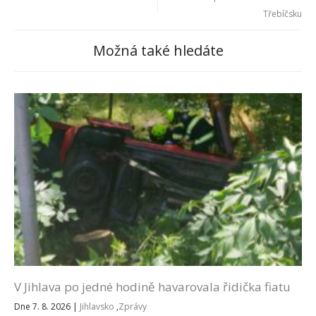
Třebíčsku
Možná také hledáte
V Jihlava po jedné hodině havarovala řidička fiatu
Dne 7. 8. 2026
|
Jihlavsko
,
Zprávy