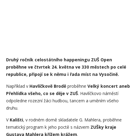
Druhý ročník celostátního happeningu ZUŠ Open
proběhne ve čtvrtek 24. května ve 330 městech po celé
republice, připojí se k němu i řada míst na Vysočině.
Například v
Havlíčkově Brodě
proběhne
Velký koncert aneb
Přehlídka všeho, co se děje v ZUŠ
. Havlíčkovo náměstí
odpoledne rozezní žáci hudbou, tancem a uměním všeho
druhu.
V
Kališti
, v rodném domě skladatele G. Mahlera, proběhne
tematický program k jeho poctě s názvem
ZUŠky kraje
Gustava Mahlera křížem krážem
.