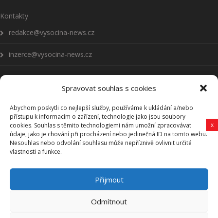
Kontakty
redakce@vysocina-news.cz
inzerce@vysocina-news.cz
Spravovat souhlas s cookies
Abychom poskytli co nejlepší služby, používáme k ukládání a/nebo
Přihlásit se k odběru novinek
přístupu k informacím o zařízení, technologie jako jsou soubory
x
cookies. Souhlas s těmito technologiemi nám umožní zpracovávat
Všeobecné podmínky
údaje, jako je chování při procházení nebo jedinečná ID na tomto webu.
Nesouhlas nebo odvolání souhlasu může nepříznivě ovlivnit určité
vlastnosti a funkce.
Vysočina-news.cz
Přijmout
Zpravodajství z Vysočiny
Odmítnout