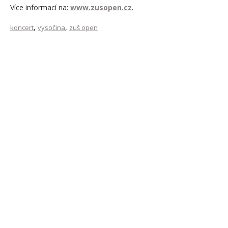
Více informací na:
www.zusopen.cz
.
,
,
koncert
vysočina
zuš open