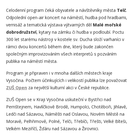
Celodenní program čeká obyvatele a návštěvníky města
Telč
.
Odpolední open-air koncert na náměstí, hudba pod hradbami,
vernisáž a tematická výstava výtvarných děl
Malé mořské
dobrodružství
, kytary na zámku či hudba v podloubí. Poctu
300 let starému nástroji v kostele sv. Ducha složí varhaníci v
rámci dvou koncertů během dne, který bude zakončen
společným improvizováním všech interpretů s pozváním
publika na náměstí města.
Program je připraven i v mnoha dalších městech kraje
Vysočina. Počtem účinkujících i velikostí publika lze považovat
ZUŠ Open
za největší kulturní akci v České republice.
ZUŠ Open se v Kraji Vysočina uskuteční v Bystřici nad
Pernštejnem, Havlíčkově Brodě, Humpolci, Chotěboři, Jihlavě,
Ledči nad Sázavou, Náměšti nad Oslavou, Novém Městě na
Moravě, Pelhřimově, Polné, Telči, Třebíči, Třešti, Velké Bíteši,
Velkém Meziříčí, Žďáru nad Sázavou a Žirovnici.