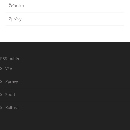
Žďársko
Zprávy
RSS odběr
Vše
Zprávy
Sport
Kultura