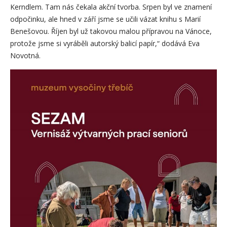
Kerndlem. Tam nás čekala akční tvorba. Srpen byl ve znamení
odpočinku, ale hned v září jsme se učili vázat knihu s Marií
Benešovou. Říjen byl už takovou malou přípravou na Vánoce,
protože jsme si vyráběli autorský balicí papír,“ dodává Eva
Novotná.