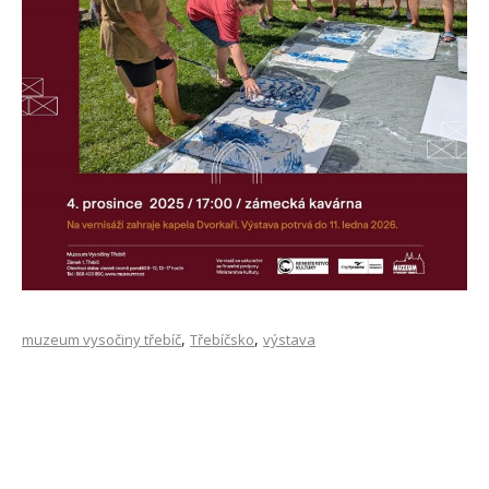
,
,
muzeum vysočiny třebíč
Třebíčsko
výstava