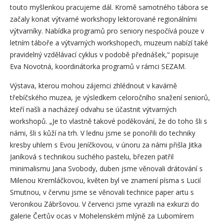
touto myšlenkou pracujeme dál. Kromě samotného tábora se
začaly konat výtvarné workshopy lektorované regionálními
výtvarníky. Nabídka programů pro seniory nespočívá pouze v
letním táboře a výtvarných workshopech, muzeum nabízí také
pravidelný vzdělávací cyklus v podobě přednášek,“ popisuje
Eva Novotná, koordinátorka programů v rámci SEZAM.
Výstava, kterou mohou zájemci zhlédnout v kavárně
třebíčského muzea, je výsledkem celoročního snažení seniorů,
kteří našli a nacházejí odvahu se účastnit výtvarných
workshopů. „Je to vlastně takové poděkování, že do toho šli s
námi, šli s kůží na trh. V lednu jsme se ponořili do techniky
kresby uhlem s Evou Jeníčkovou, v únoru za námi přišla Jitka
Janíková s technikou suchého pastelu, březen patřil
minimalismu Jana Svobody, duben jsme věnovali drátování s
Milenou Kremláčkovou, květen byl ve znamení písma s Lucií
Smutnou, v červnu jsme se věnovali technice paper artu s
Veronikou Zábršovou. V červenci jsme vyrazili na exkurzi do
galerie Čertův ocas v Mohelenském mlýně za Lubomírem