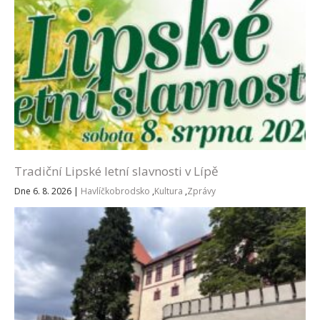
Tradiční Lipské letní slavnosti v Lípě
Dne 6. 8. 2026
|
Havlíčkobrodsko
,
Kultura
,
Zprávy