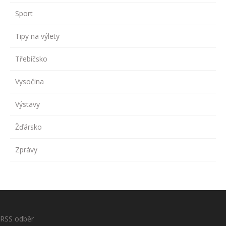
Sport
Tipy na výlety
Třebíčsko
Vysočina
Výstavy
Žďársko
Zprávy
RSS odběr