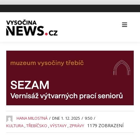
HANA MILOSTNÁ
/
DNE 1. 12. 2025
/
9:50
/
1179
ZOBRAZENÍ
KULTURA
,
TŘEBÍČSKO
,
VÝSTAVY
,
ZPRÁVY