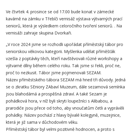
Ve čtvrtek 4. prosince se od 17.00 bude konat v zámecké
kavárně na zámku v Třebíči vernisáž výstava výtvarných prací
seniorů, která je výsledkem celoročního tvoření seniorů. . Na
vernisáži zahraje skupina Dvorkaři.
„V roce 2024 jsme se rozhodli upořádat příměstský tábor pro
seniorskou věkovou kategorii. Myšlenka udělat příměšťák
vzešla z poptávky těch, kteří navštěvovali různé workshopy a
výtvarné dílny během celého roku. Tak jsme si řekli, proč ne,
proč to nezkusit. Tábor jsme pojmenovali SEZAM.
Název příměstského tábora SEZAM má hned tři důvody. Jedná
se o zkratku SEniory ZAbaví Muzeum, dále sezamová semínka
jsou blahodárná a prospěšná zdraví. A také Sezam je
pohádková hora, v níž byli skryti loupežníci s Alibabou, a
prarodiče jsou přece od toho, aby vnoučatům četli a vyprávěli
pohádky. Název pochází z hlavy bývalé kolegyně, muzejnice,
která je již sama v důchodovém věku.
Příměstský tábor byl velmi pozitivně hodnocen, a proto s