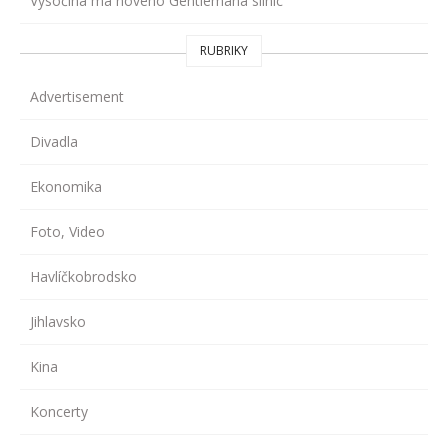
Vysočina má nového Gentlemana silnic
RUBRIKY
Advertisement
Divadla
Ekonomika
Foto, Video
Havlíčkobrodsko
Jihlavsko
Kina
Koncerty