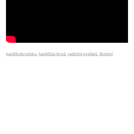
,
,
,
havlíčkobrodsko
havlíčkův brod
radniční vysílání
školství