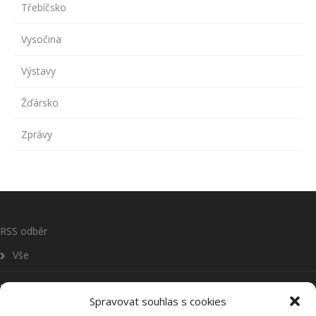
Třebíčsko
Vysočina
Výstavy
Žďársko
Zprávy
RSS odběr
Vše
Zprávy
Spravovat souhlas s cookies