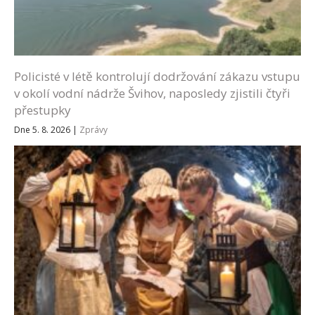
Policisté v létě kontrolují dodržování zákazu vstupu
v okolí vodní nádrže Švihov, naposledy zjistili čtyři
přestupky
Dne 5. 8. 2026
|
Zprávy