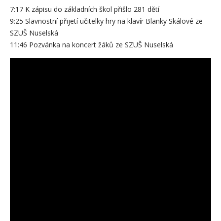
7:17 K zápisu do základních škol přišlo 281 dětí
9:25 Slavnostní přijetí učitelky hry na klavír Blanky Skálové ze
SZUŠ Nuselská
11:46 Pozvánka na koncert žáků ze SZUŠ Nuselská