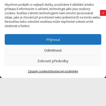
Sport
Abychom poskytli co nejlepší služby, používáme k ukládání a/nebo
přístupu k informacím o zařízení, technologie jako jsou soubory
Kultura
x
cookies. Souhlas s těmito technologiemi nám umožní zpracovávat
údaje, jako je chování při procházení nebo jedinečná ID na tomto webu.
Nesouhlas nebo odvolání souhlasu může nepříznivě ovlivnit určité
vlastnosti a funkce.
Kontakty
Přijmout
redakce@vysocina-news.cz
Odmítnout
inzerce@vysocina-news.cz
Zobrazit předvolby
Zásady cookies
Všeobecné podmínky
Přihlásit se k odběru novinek
Všeobecné podmínky