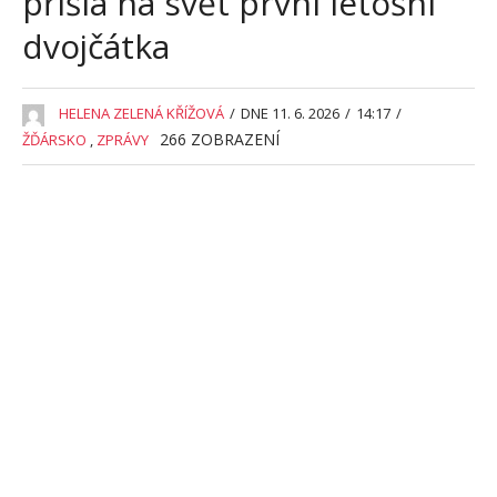
přišla na svět první letošní
dvojčátka
HELENA ZELENÁ KŘÍŽOVÁ
/
DNE 11. 6. 2026
/
14:17
/
266
ZOBRAZENÍ
ŽĎÁRSKO
,
ZPRÁVY