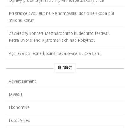
Opravy průtahu Jihlavou – první etapa Žižkovy ulice
Při srážce dvou aut na Pelhřimovsku došlo ke škoda půl
milionu korun
Závěrečný koncert Mezinárodního hudebního festivalu
Petra Dvorského v Jaroměřicích nad Rokytnou
V Jihlava po jedné hodině havarovala řidička fiatu
RUBRIKY
Advertisement
Divadla
Ekonomika
Foto, Video