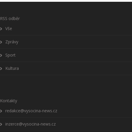
RSS odběr
Vše
Zprávy
Sport
Kultura
Kontakty
redakce@vysocina-news.cz
inzerce@vysocina-news.cz