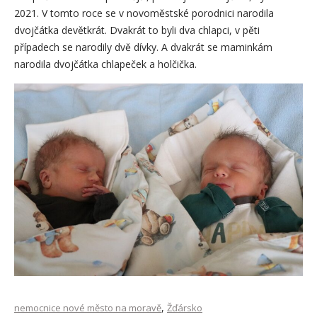
2021. V tomto roce se v novoměstské porodnici narodila
dvojčátka devětkrát. Dvakrát to byli dva chlapci, v pěti
případech se narodily dvě dívky. A dvakrát se maminkám
narodila dvojčátka chlapeček a holčička.
,
nemocnice nové město na moravě
Žďársko