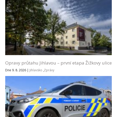
Opravy průtahu Jihlavou – první etapa Žižkovy ulice
Dne 9. 8. 2026
|
Jihlavsko
,
Zprávy