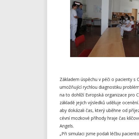
Základem úspěchu v péči o pacienty s 
umožňující rychlou diagnostiku problémů
na to dohlíží Evropská organizace pro 
základě jejich výsledků uděluje oceně
aby dokázali čas, který uběhne od příjez
cévní mozkové příhody hraje čas klíčovou
Angels.
„Při simulaci jsme podali léčbu pacient