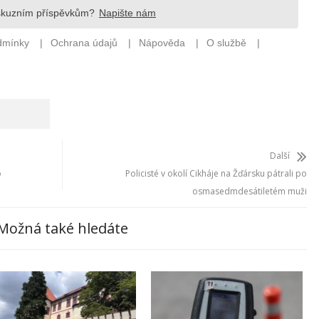
Další
o
Policisté v okolí Cikháje na Žďársku pátrali po
osmasedmdesátiletém muži
Možná také hledáte