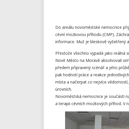
Do areálu novoměstské nemocnice přijí
cévní mozkovou příhodu (CMP). Záchran
informace. Muž je bleskově vyšetřený 
Přestože všechno vypadá jako reálná s
Nové Město na Moravě absolvovali simu
předem připravený scénář a jeho průbě
pak hodnotí práce a reakce jednotlivých 
místa a načerpat co nejvíce vědomostí,
úrovních.
Novoměstská nemocnice je součástí náro
a terapii cévních mozkových příhod. V