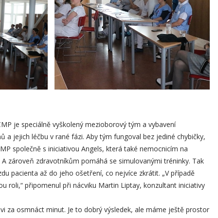
CMP je speciálně vyškolený mezioborový tým a vybavení
 a jejich léčbu v rané fázi. Aby tým fungoval bez jediné chybičky,
CMP společně s iniciativou Angels, která také nemocnicím na
ní. A zároveň zdravotníkům pomáhá se simulovanými tréninky. Tak
du pacienta až do jeho ošetření, co nejvíce zkrátit. „V případě
 roli,“ připomenul při nácviku Martin Liptay, konzultant iniciativy
ovi za osmnáct minut. Je to dobrý výsledek, ale máme ještě prostor