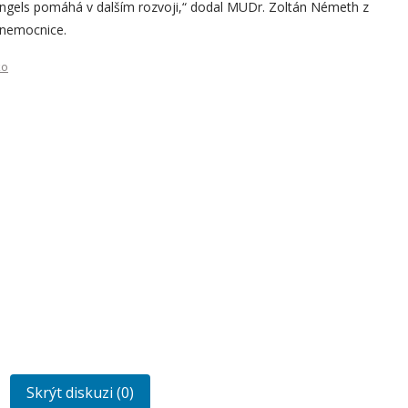
a Angels pomáhá v dalším rozvoji,“ dodal MUDr. Zoltán Németh z
 nemocnice.
ko
Skrýt diskuzi (0)