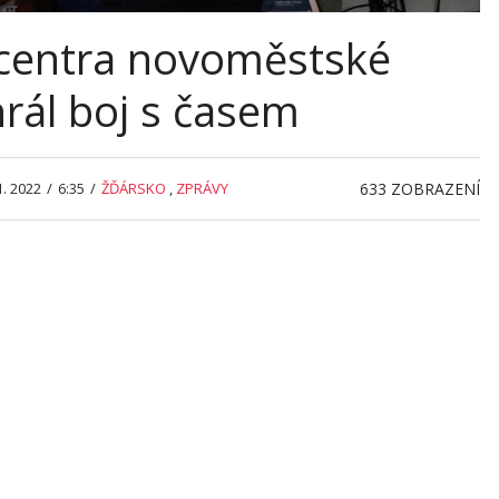
centra novoměstské
rál boj s časem
1. 2022
/
6:35
/
ŽĎÁRSKO
,
ZPRÁVY
633
ZOBRAZENÍ