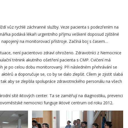
ždí vůz rychlé záchranné služby. Veze pacienta s podezřením na
ářka podává lékaři urgentního příjmu veškeré doposud zjištěné
a napojený na monitorovací přístroje. Začíná boj s časem…
ituace, není pacientovo zdraví ohroženo. Zdravotníci z Nemocnice
lační trénink akutního ošetření pacienta s CMP. Cvičení má
h je po celou dobu monitorovaný. Při následném přehrávání se
aktérů a doporučuje se, co by se dalo zlepšit. Cílem je zjistit slabá
 tak aby se zlepšila spolupráce zdravotnického personálu na všech
dní sítě iktových center. Ta se zaměřují na diagnostiku, prevenci
 novoměstské nemocnici funguje iktové centrum od roku 2012.