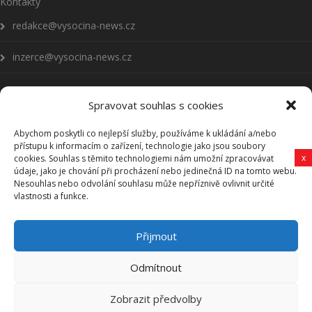
Kontakty
redakce@vysocina-news.cz
inzerce@vysocina-news.cz
Spravovat souhlas s cookies
Abychom poskytli co nejlepší služby, používáme k ukládání a/nebo
Přihlásit se k odběru novinek
přístupu k informacím o zařízení, technologie jako jsou soubory
x
cookies. Souhlas s těmito technologiemi nám umožní zpracovávat
Všeobecné podmínky
údaje, jako je chování při procházení nebo jedinečná ID na tomto webu.
Nesouhlas nebo odvolání souhlasu může nepříznivě ovlivnit určité
vlastnosti a funkce.
Vysočina-news.cz
Přijmout
Zpravodajství z Vysočiny
Odmítnout
Zobrazit předvolby