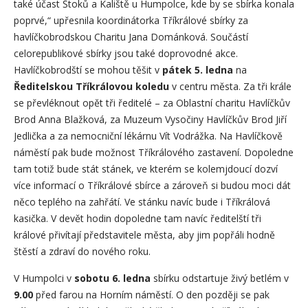
také účast Štoků a Kaliště u Humpolce, kde by se sbírka konala
poprvé,“ upřesnila koordinátorka Tříkrálové sbírky za
havlíčkobrodskou Charitu Jana Dománková. Součástí
celorepublikové sbírky jsou také doprovodné akce.
Havlíčkobrodští se mohou těšit v
pátek 5. ledna
na
Ředitelskou Tříkrálovou koledu
v centru města. Za tři krále
se převléknout opět tři ředitelé – za Oblastní charitu Havlíčkův
Brod Anna Blažková, za Muzeum Vysočiny Havlíčkův Brod Jiří
Jedlička a za nemocniční lékárnu Vít Vodrážka. Na Havlíčkově
náměstí pak bude možnost Tříkrálového zastavení. Dopoledne
tam totiž bude stát stánek, ve kterém se kolemjdoucí dozví
více informací o Tříkrálové sbírce a zároveň si budou moci dát
něco teplého na zahřátí. Ve stánku navíc bude i Tříkrálová
kasička. V devět hodin dopoledne tam navíc ředitelští tři
králové přivítají představitele města, aby jim popřáli hodně
štěstí a zdraví do nového roku.
V Humpolci v
sobotu 6. ledna
sbírku odstartuje živý betlém v
9.00
před farou na Horním náměstí. O den později se pak