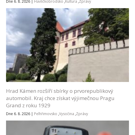
Dne 6. 8. 2026
|
Havlíčkobrodsko
,
Kultura
,
Zprávy
Hrad Kámen rozšíří sbírky o prvorepublikový
automobil. Kraj chce získat výjimečnou Pragu
Grand z roku 1929
Dne 6. 8. 2026
|
Pelhřimovsko
,
Vysočina
,
Zprávy