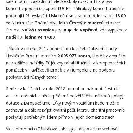
sálem tamní základní umělecké školy rozezní Tříkrálový
koncert v podání uskupení TUCET. Tříkrálový koncert tradičně
pořádají i Přibyslavští. Uskuteční se v sobotu 6. ledna od
18.00
ve farním sále. Známé divadélko
Čtvrtý z mudrců
letos ve
farnosti
Velká Losenice
poputuje do
Vepřové
, kde vypukne v
neděli 7. ledna ve 14.00
.
Tříkrálová sbírka 2017 přinesla do kasiček Oblastní charity
Havlíčkův Brod rekordních
2 095 977 korun
, které byly využity
na rozšíření nabídky Půjčovny rehabilitačních a kompenzačních
pomůcek v Havlíčkově Brodě a v Humpolci a na podporu
poskytování různých terapií.
Peníze v kasičkách z roku 2018 pomohou nakoupit šestnáct
aut do terénních služeb, přičemž největší část nákladů pokryje
dotace z Evropské unie. Díky novým vozidlům bude možné
zachovat a dále rozvíjet kvalitní péči, kterou charitní pracovníci
poskytují potřebným lidem přímo v jejich domácnostech.
Více informací o Tříkrálové sbírce je k dispozici na webové