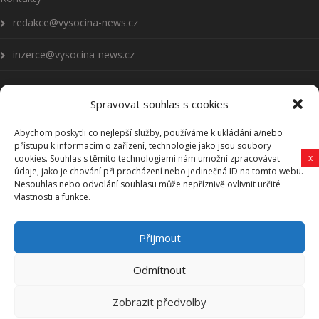
redakce@vysocina-news.cz
inzerce@vysocina-news.cz
Spravovat souhlas s cookies
Abychom poskytli co nejlepší služby, používáme k ukládání a/nebo
Přihlásit se k odběru novinek
přístupu k informacím o zařízení, technologie jako jsou soubory
x
cookies. Souhlas s těmito technologiemi nám umožní zpracovávat
Všeobecné podmínky
údaje, jako je chování při procházení nebo jedinečná ID na tomto webu.
Nesouhlas nebo odvolání souhlasu může nepříznivě ovlivnit určité
vlastnosti a funkce.
Vysočina-news.cz
Přijmout
Zpravodajství z Vysočiny
Odmítnout
Zobrazit předvolby