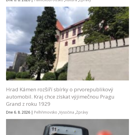
Hrad Kámen rozšíří sbírky o prvorepublikový
automobil. Kraj chce získat výjimečnou Pragu
Grand z roku 1929
Dne 6. 8. 2026
|
Pelhřimovsko
,
Vysočina
,
Zprávy