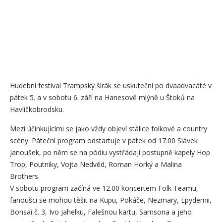
Hudební festival Trampský širák se uskuteční po dvaadvacáté v
pátek 5. a v sobotu 6. září na Hanesově mlýně u Štoků na
Havlíčkobrodsku.
Mezi účinkujícími se jako vždy objeví stálice folkové a country
scény. Páteční program odstartuje v pátek od 17.00 Slávek
Janoušek, po něm se na pódiu vystřádají postupně kapely Hop
Trop, Poutníky, Vojta Nedvěd, Roman Horký a Malina
Brothers.
V sobotu program začíná ve 12.00 koncertem Folk Teamu,
fanoušci se mohou těšit na Kupu, Pokáče, Nezmary, Epydemii,
Bonsai č. 3, Ivo Jahelku, Falešnou kartu, Samsona a jeho