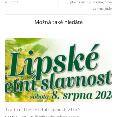
u Kurtinů
plocha ustoupí stavbě, nová
vznikne jinde
Možná také hledáte
Tradiční Lipské letní slavnosti v Lípě
Dne 6. 8. 2026
|
Havlíčkobrodsko
,
Kultura
,
Zprávy