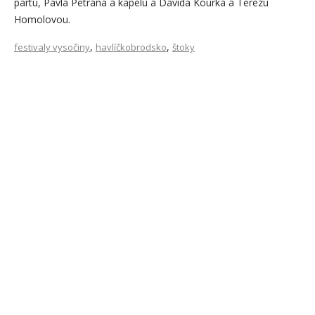
partu, Pavla Petrána a kapelu a Davida Kourka a Terezu
Homolovou.
,
,
festivaly vysočiny
havlíčkobrodsko
štoky