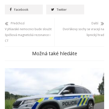
Facebook
Twitter
Předchozí
Další
V jihlavské nemocnici bude sloužit
Dvořákovy sochy se vracejí na
špičková magnetická rezonance i
lipnický hrad
CT
Možná také hledáte