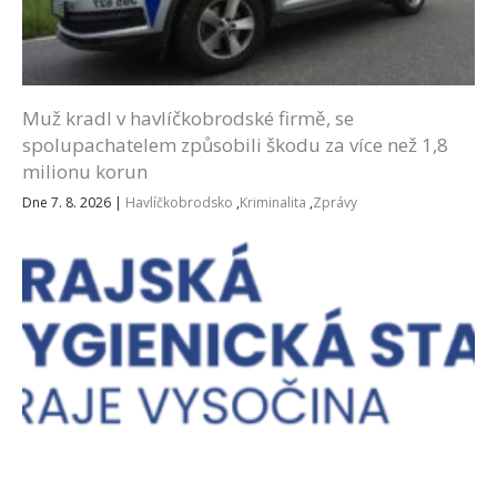
Muž kradl v havlíčkobrodské firmě, se
spolupachatelem způsobili škodu za více než 1,8
milionu korun
Dne 7. 8. 2026
|
Havlíčkobrodsko
,
Kriminalita
,
Zprávy