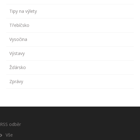
Tipy na výlety
Třebíčsko
Vysočina
Výstavy
Žďársko
Zprávy
RSS odběr
Vše