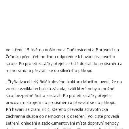
Ve středu 15. května došlo mezi Daňkovicemi a Borovnicí na
Žďársku před třetí hodinou odpoledne k havárii pracovního
stroje. Po projetí zatáčky přejel se řidič dostal do protisměru a
mimo silnici a převrátil se do silničního příkopu.
„Čtyřiadvacetiletý řidič kolového traktoru Manitou uvedl, že na
vozidle vznikla technická závada, kvůli které nebylo možné
stroj bezpečně řídit a zastavit. Po projetí zatáčky přejel s
pracovním strojem do protisměru a převrátil se do příkopu.
Při havárii se zranil řidič, kterého převezla zdravotnická
záchranná služba do nemocnice k ošetření. Policisté provedli
šetření, ohledání a zadokumentování místa dopravní nehody