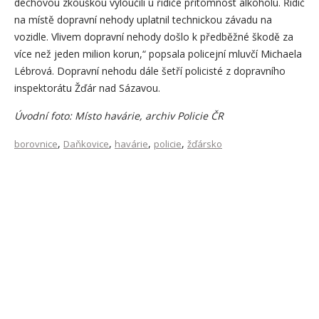
dechovou zkouškou vyloučili u řidiče přítomnost alkoholu. Řidič
na místě dopravní nehody uplatnil technickou závadu na
vozidle. Vlivem dopravní nehody došlo k předběžné škodě za
více než jeden milion korun,“ popsala policejní mluvčí Michaela
Lébrová. Dopravní nehodu dále šetří policisté z dopravního
inspektorátu Žďár nad Sázavou.
Úvodní foto: Místo havárie, archiv Policie ČR
,
,
,
,
borovnice
Daňkovice
havárie
policie
žďársko