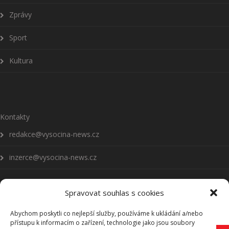
Zprávy
Sport
Kultura
Kontakty
redakce@vysocina-news.cz
inzerce@vysocina-news.cz
Spravovat souhlas s cookies
Abychom poskytli co nejlepší služby, používáme k ukládání a/nebo
Přihlásit se k odběru novinek
přístupu k informacím o zařízení, technologie jako jsou soubory