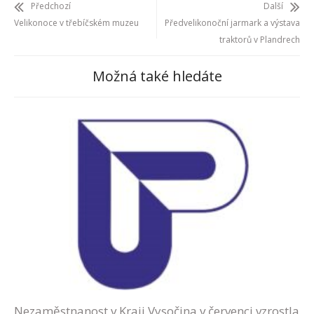
Předchozí
Další
Velikonoce v třebíčském muzeu
Předvelikonoční jarmark a výstava
traktorů v Plandrech
Možná také hledáte
Nezaměstnanost v Kraji Vysočina v červenci vzrostla