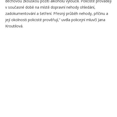
dechovou zkouškou požití alkoholu vyloučili. Policisté provádějí
v současné době na místě dopravní nehody ohledání,
zadokumentování a šetření. Přesný průběh nehody, příčinu a
její okolnosti policisté prověřují,“ uvdla policejní mluvčí Jana
Kroutilová.