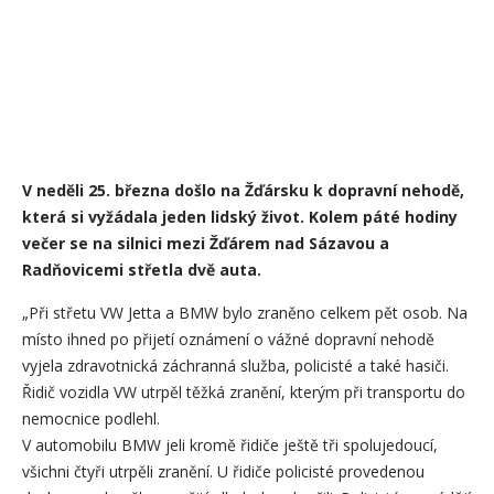
V neděli 25. března došlo na Žďársku k dopravní nehodě,
která si vyžádala jeden lidský život. Kolem páté hodiny
večer se na silnici mezi Žďárem nad Sázavou a
Radňovicemi střetla dvě auta.
„Při střetu VW Jetta a BMW bylo zraněno celkem pět osob. Na
místo ihned po přijetí oznámení o vážné dopravní nehodě
vyjela zdravotnická záchranná služba, policisté a také hasiči.
Řidič vozidla VW utrpěl těžká zranění, kterým při transportu do
nemocnice podlehl.
V automobilu BMW jeli kromě řidiče ještě tři spolujedoucí,
všichni čtyři utrpěli zranění. U řidiče policisté provedenou