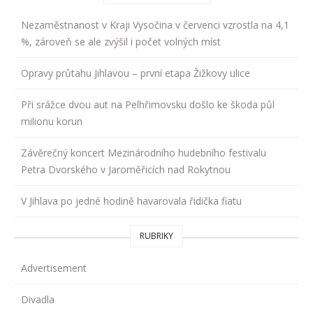
Nezaměstnanost v Kraji Vysočina v červenci vzrostla na 4,1
%, zároveň se ale zvýšil i počet volných míst
Opravy průtahu Jihlavou – první etapa Žižkovy ulice
Při srážce dvou aut na Pelhřimovsku došlo ke škoda půl
milionu korun
Závěrečný koncert Mezinárodního hudebního festivalu
Petra Dvorského v Jaroměřicích nad Rokytnou
V Jihlava po jedné hodině havarovala řidička fiatu
RUBRIKY
Advertisement
Divadla