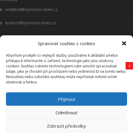
redakce@vysocina-news.cz
inzerce@vysocina-news.cz
Spravovat souhlas s cookies
Abychom poskytli co nejlepší služby, používáme k ukládání a/nebo
Přihlásit se k odběru novinek
přístupu k informacím o zařízení, technologie jako jsou soubory
x
cookies. Souhlas s těmito technologiemi nám umožní zpracovávat
Všeobecné podmínky
údaje, jako je chování při procházení nebo jedinečná ID na tomto webu.
Nesouhlas nebo odvolání souhlasu může nepříznivě ovlivnit určité
vlastnosti a funkce.
Vysočina-news.cz
Přijmout
Zpravodajství z Vysočiny
Odmítnout
Zobrazit předvolby