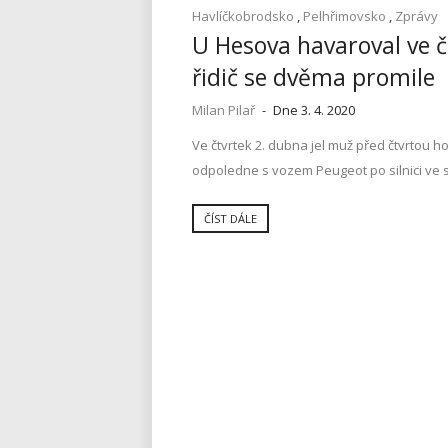
Havlíčkobrodsko
,
Pelhřimovsko
,
Zprávy
U Hesova havaroval ve č
řidič se dvěma promile
Milan Pilař
-
Dne 3. 4. 2020
Ve čtvrtek 2. dubna jel muž před čtvrtou h
odpoledne s vozem Peugeot po silnici ve 
ČÍST DÁLE