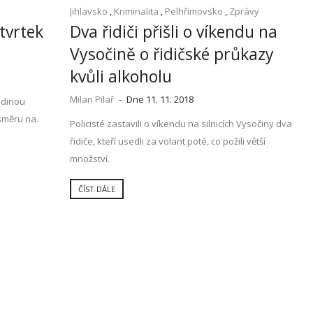
Jihlavsko
,
Kriminalita
,
Pelhřimovsko
,
Zprávy
tvrtek
Dva řidiči přišli o víkendu na
Vysočině o řidičské průkazy
kvůli alkoholu
Milan Pilař
-
Dne 11. 11. 2018
odinou
směru na.
Policisté zastavili o víkendu na silnicích Vysočiny dva
řidiče, kteří usedli za volant poté, co požili větší
množství.
ČÍST DÁLE