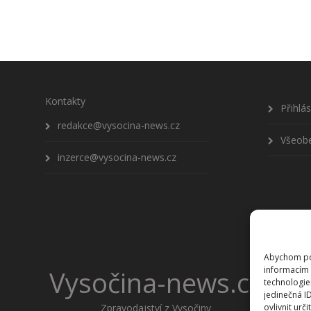
Kontakty
Přihlá
redakce@vysocina-news.cz
Všeob
inzerce@vysocina-news.cz
Abychom pos
informacím 
Vysočina-news.cz
technologie
jedinečná I
Zpravodajství z Vysočiny
ovlivnit urči