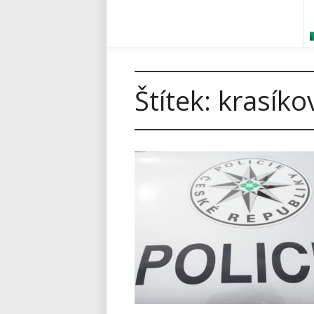
Štítek:
krasíko