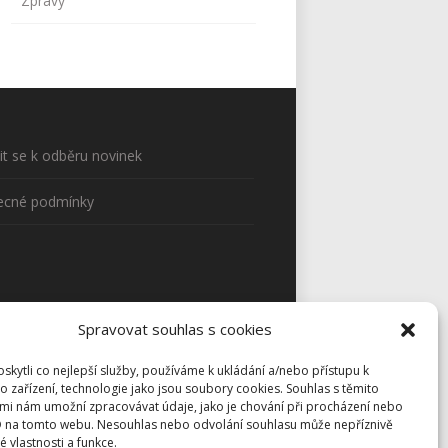
Zprávy
sit se k odběru novinek
ecné podmínky
Spravovat souhlas s cookies
kytli co nejlepší služby, používáme k ukládání a/nebo přístupu k
o zařízení, technologie jako jsou soubory cookies. Souhlas s těmito
mi nám umožní zpracovávat údaje, jako je chování při procházení nebo
D na tomto webu. Nesouhlas nebo odvolání souhlasu může nepříznivě
té vlastnosti a funkce.