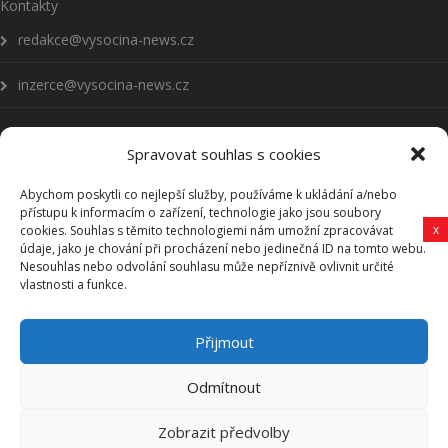
Kontakty
redakce@vysocina-news.cz
inzerce@vysocina-news.cz
Spravovat souhlas s cookies
Abychom poskytli co nejlepší služby, používáme k ukládání a/nebo
Přihlásit se k odběru novinek
přístupu k informacím o zařízení, technologie jako jsou soubory
x
cookies. Souhlas s těmito technologiemi nám umožní zpracovávat
Všeobecné podmínky
údaje, jako je chování při procházení nebo jedinečná ID na tomto webu.
Nesouhlas nebo odvolání souhlasu může nepříznivě ovlivnit určité
vlastnosti a funkce.
Vysočina-news.cz
Přijmout
Zpravodajství z Vysočiny
Odmítnout
Zobrazit předvolby