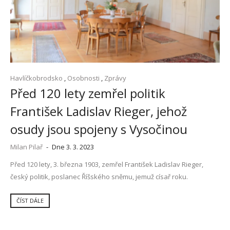
Havlíčkobrodsko
,
Osobnosti
,
Zprávy
Před 120 lety zemřel politik
František Ladislav Rieger, jehož
osudy jsou spojeny s Vysočinou
Milan Pilař
-
Dne 3. 3. 2023
Před 120 lety, 3. března 1903, zemřel František Ladislav Rieger,
český politik, poslanec Říšského sněmu, jemuž císař roku.
ČÍST DÁLE