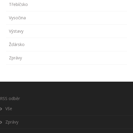
Třebíčsko
Vysočina
Výstavy
Žďársko
Zprávy
RSS odběr
Vše
Zprávy