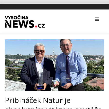
Pribináček Natur je