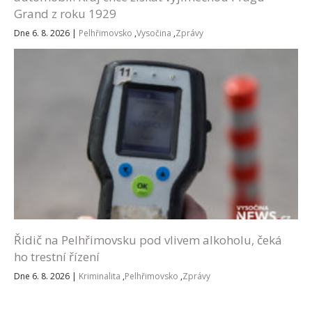
Grand z roku 1929
Dne 6. 8. 2026
|
Pelhřimovsko
,
Vysočina
,
Zprávy
Řidič na Pelhřimovsku pod vlivem alkoholu, čeká
ho trestní řízení
Dne 6. 8. 2026
|
Kriminalita
,
Pelhřimovsko
,
Zprávy