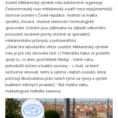
Soutěž Mlékárenský výrobek roku každoročně organizuje
Českomoravský svaz mlékárenský a patří mezi nejvýznamnější
oborová ocenění v České republice. Hodnotí se kvalita
výrobků, inovace, chuťové vlastnosti i technologické
zpracování. Ocenění jsou udělována na základě odborného
posouzení nezávislé poroty složené ze specialistů
mlékárenského průmyslu a potravinářství.
„Získat titul absolutního vítěze soutěže Mlékárenský výrobek
roku je pro nás obrovská čest. U Pribináčka Natur se podařilo
spojit to, co dnes spotřebitelé hledají – méně cukru,
jednodušší složení a kvalitní suroviny – s chutí, ze které
nechceme slevovat. Velmi si vážíme i dalších ocenění, která
potvrzují dlouhodobou práci našich týmů na vývoji a výrobě
kvalitních mléčných produktů,“ říká Pavlína Valko,
marketingová ředitelka Savencia.