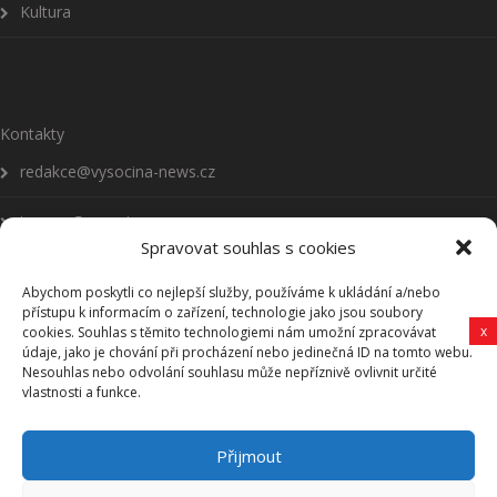
Kultura
Kontakty
redakce@vysocina-news.cz
inzerce@vysocina-news.cz
Spravovat souhlas s cookies
Abychom poskytli co nejlepší služby, používáme k ukládání a/nebo
přístupu k informacím o zařízení, technologie jako jsou soubory
x
cookies. Souhlas s těmito technologiemi nám umožní zpracovávat
údaje, jako je chování při procházení nebo jedinečná ID na tomto webu.
Přihlásit se k odběru novinek
Nesouhlas nebo odvolání souhlasu může nepříznivě ovlivnit určité
vlastnosti a funkce.
Všeobecné podmínky
Přijmout