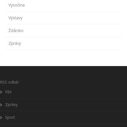
Vysočina
Výstavy
Žďársko
Zprávy
RSS odběr
Vše
Zprávy
Sport