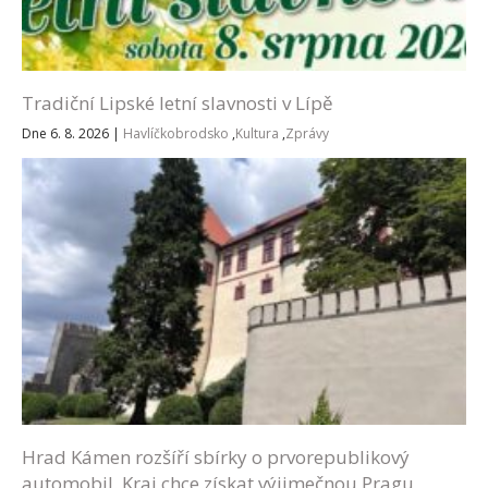
Tradiční Lipské letní slavnosti v Lípě
Dne 6. 8. 2026
|
Havlíčkobrodsko
,
Kultura
,
Zprávy
Hrad Kámen rozšíří sbírky o prvorepublikový
automobil. Kraj chce získat výjimečnou Pragu