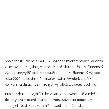
Společnost Savencia F&D CZ, výrobce mlékárenských výrobků
z Hesova u Přibyslavi, v letošním ročníku soutěže Mlékárenský
výrobek nejvyšší ocenění soutěže – titul Mlékárenský výrobek
roku 2026 za novinku Pribináček Natur. Výrobek uspěl v
konkurenci dalších 52 mléčných výrobků z dvaceti podniků.
Pribináček Natur vyhrál také v kategorii Tvarohové a mléčné
dezerty. Další ocenění si společnost Savencia odnesla v
kategorii Novinka roku, v níž obsadila druhé místo.