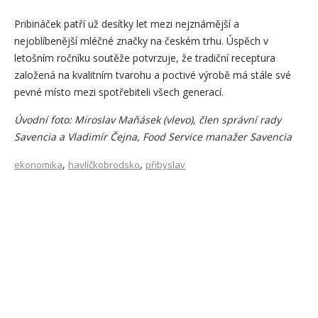
Pribináček patří už desítky let mezi nejznámější a
nejoblíbenější mléčné značky na českém trhu. Úspěch v
letošním ročníku soutěže potvrzuje, že tradiční receptura
založená na kvalitním tvarohu a poctivé výrobě má stále své
pevné místo mezi spotřebiteli všech generací.
Úvodní foto: Miroslav Maňásek (vlevo), člen správní rady
Savencia a Vladimír Čejna, Food Service manažer Savencia
,
,
ekonomika
havlíčkobrodsko
přibyslav