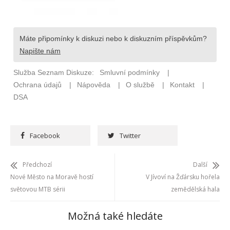
Facebook
Twitter
Předchozí
Další
Nové Město na Moravě hostí
V Jívoví na Žďársku hořela
světovou MTB sérii
zemědělská hala
Možná také hledáte