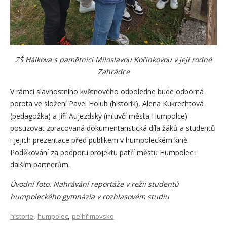
ZŠ Hálkova s pamětnicí Miloslavou Kořínkovou v její rodné
Zahrádce
V rámci slavnostního květnového odpoledne bude odborná
porota ve složení Pavel Holub (historik), Alena Kukrechtová
(pedagožka) a Jiří Aujezdský (mluvčí města Humpolce)
posuzovat zpracovaná dokumentaristická díla žáků a studentů
i jejich prezentace před publikem v humpoleckém kině.
Poděkování za podporu projektu patří městu Humpolec i
dalším partnerům.
Úvodní foto: Nahrávání reportáže v režii studentů
humpoleckého gymnázia v rozhlasovém studiu
,
,
historie
humpolec
pelhřimovsko