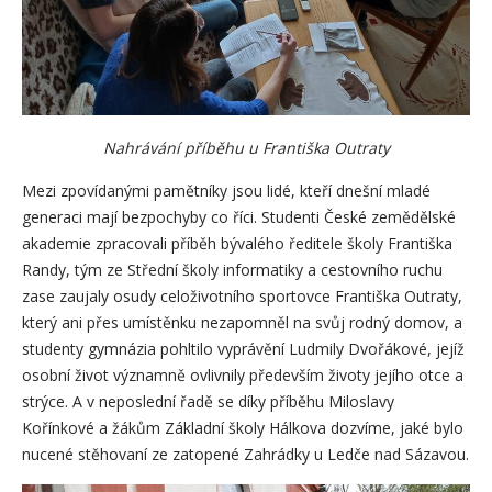
Nahrávání příběhu u Františka Outraty
Mezi zpovídanými pamětníky jsou lidé, kteří dnešní mladé
generaci mají bezpochyby co říci. Studenti České zemědělské
akademie zpracovali příběh bývalého ředitele školy Františka
Randy, tým ze Střední školy informatiky a cestovního ruchu
zase zaujaly osudy celoživotního sportovce Františka Outraty,
který ani přes umístěnku nezapomněl na svůj rodný domov, a
studenty gymnázia pohltilo vyprávění Ludmily Dvořákové, jejíž
osobní život významně ovlivnily především životy jejího otce a
strýce. A v neposlední řadě se díky příběhu Miloslavy
Kořínkové a žákům Základní školy Hálkova dozvíme, jaké bylo
nucené stěhovaní ze zatopené Zahrádky u Ledče nad Sázavou.