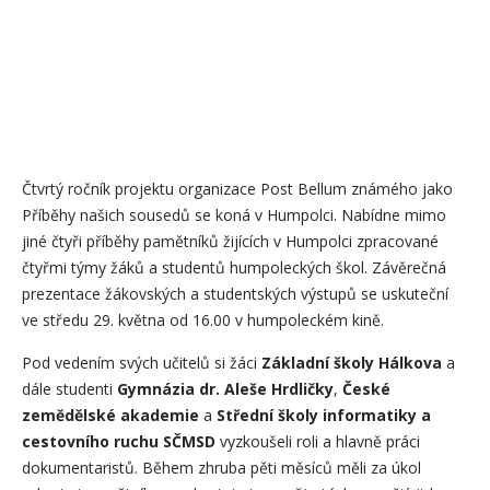
Čtvrtý ročník projektu organizace Post Bellum známého jako
Příběhy našich sousedů se koná v Humpolci. Nabídne mimo
jiné čtyři příběhy pamětníků žijících v Humpolci zpracované
čtyřmi týmy žáků a studentů humpoleckých škol. Závěrečná
prezentace žákovských a studentských výstupů se uskuteční
ve středu 29. května od 16.00 v humpoleckém kině.
Pod vedením svých učitelů si žáci
Základní školy Hálkova
a
dále studenti
Gymnázia dr. Aleše Hrdličky
,
České
zemědělské akademie
a
Střední školy informatiky a
cestovního ruchu SČMSD
vyzkoušeli roli a hlavně práci
dokumentaristů. Během zhruba pěti měsíců měli za úkol