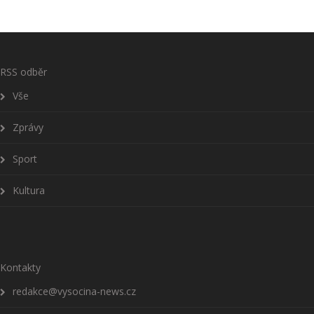
RSS odběr
Vše
Zprávy
Sport
Kultura
Kontakty
redakce@vysocina-news.cz