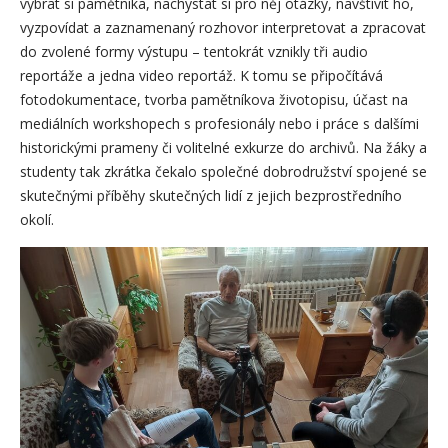
vybrat si pamětníka, nachystat si pro něj otázky, navštívit ho,
vyzpovídat a zaznamenaný rozhovor interpretovat a zpracovat
do zvolené formy výstupu – tentokrát vznikly tři audio
reportáže a jedna video reportáž. K tomu se připočítává
fotodokumentace, tvorba pamětníkova životopisu, účast na
mediálních workshopech s profesionály nebo i práce s dalšími
historickými prameny či volitelné exkurze do archivů. Na žáky a
studenty tak zkrátka čekalo společné dobrodružství spojené se
skutečnými příběhy skutečných lidí z jejich bezprostředního
okolí.