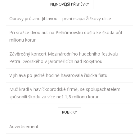
NEJNOVĚJŠÍ PŘÍSPĚVKY
Opravy průtahu Jihlavou – první etapa Žižkovy ulice
Při srážce dvou aut na Pelhřimovsku došlo ke škoda půl
milionu korun
Závěrečný koncert Mezinárodního hudebního festivalu
Petra Dvorského v Jaroměřicích nad Rokytnou
V Jihlava po jedné hodině havarovala řidička fiatu
Muž kradl v havlíčkobrodské firmě, se spolupachatelem
způsobili škodu za více než 1,8 milionu korun
RUBRIKY
Advertisement