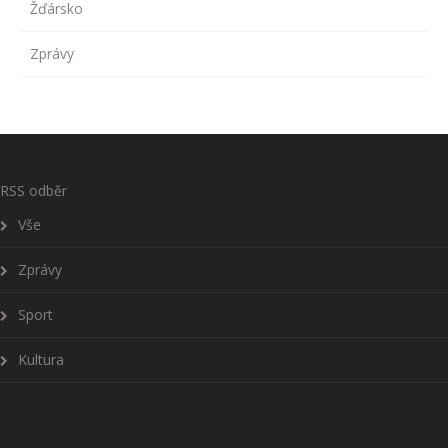
Žďársko
Zprávy
RSS odběr
Vše
Zprávy
Sport
Kultura