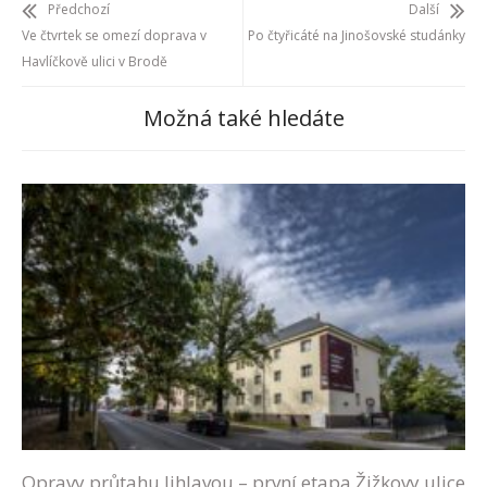
Předchozí
Další
Ve čtvrtek se omezí doprava v
Po čtyřicáté na Jinošovské studánky
Havlíčkově ulici v Brodě
Možná také hledáte
Opravy průtahu Jihlavou – první etapa Žižkovy ulice