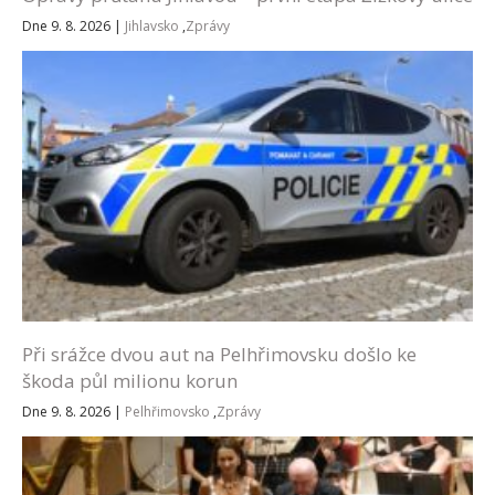
Dne 9. 8. 2026
|
Jihlavsko
,
Zprávy
Při srážce dvou aut na Pelhřimovsku došlo ke
škoda půl milionu korun
Dne 9. 8. 2026
|
Pelhřimovsko
,
Zprávy