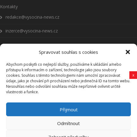
Kontakty
redakce@vysocina-news.cz
inzerce@vysocina-news.cz
Spravovat souhlas s cookies
Abychom poskytli co nejlepší služby, používáme k ukládání a/nebo
Přihlásit se k odběru novinek
přístupu k informacím o zařízení, technologie jako jsou soubory
x
cookies. Souhlas s těmito technologiemi nám umožní zpracovávat
Všeobecné podmínky
údaje, jako je chování při procházení nebo jedinečná ID na tomto webu.
Nesouhlas nebo odvolání souhlasu může nepříznivě ovlivnit určité
vlastnosti a funkce.
Vysočina-news.cz
Přijmout
Zpravodajství z Vysočiny
Odmítnout
Zobrazit předvolby