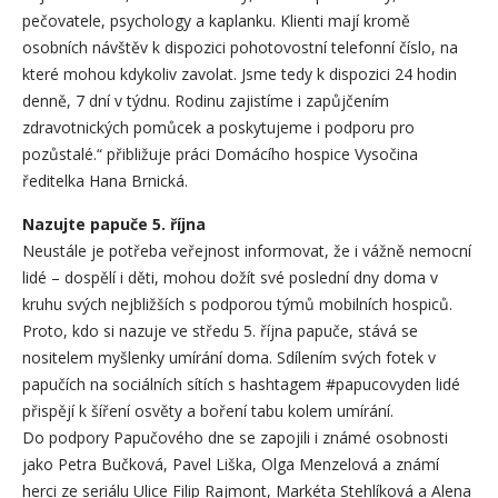
pečovatele, psychology a kaplanku. Klienti mají kromě
osobních návštěv k dispozici pohotovostní telefonní číslo, na
které mohou kdykoliv zavolat. Jsme tedy k dispozici 24 hodin
denně, 7 dní v týdnu. Rodinu zajistíme i zapůjčením
zdravotnických pomůcek a poskytujeme i podporu pro
pozůstalé.“ přibližuje práci Domácího hospice Vysočina
ředitelka Hana Brnická.
Nazujte papuče 5. října
Neustále je potřeba veřejnost informovat, že i vážně nemocní
lidé – dospělí i děti, mohou dožít své poslední dny doma v
kruhu svých nejbližších s podporou týmů mobilních hospiců.
Proto, kdo si nazuje ve středu 5. října papuče, stává se
nositelem myšlenky umírání doma. Sdílením svých fotek v
papučích na sociálních sítích s hashtagem #papucovyden lidé
přispějí k šíření osvěty a boření tabu kolem umírání.
Do podpory Papučového dne se zapojili i známé osobnosti
jako Petra Bučková, Pavel Liška, Olga Menzelová a známí
herci ze seriálu Ulice Filip Rajmont, Markéta Stehlíková a Alena