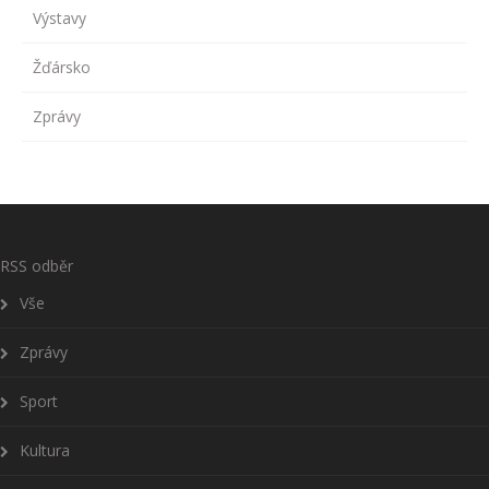
Výstavy
Žďársko
Zprávy
RSS odběr
Vše
Zprávy
Sport
Kultura