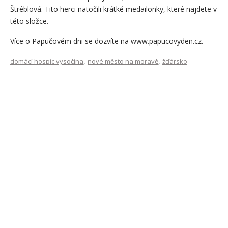
Štréblová. Tito herci natočili krátké medailonky, které najdete v
této složce.
Více o Papučovém dni se dozvíte na www.papucovyden.cz.
,
,
domácí hospic vysočina
nové město na moravě
žďársko