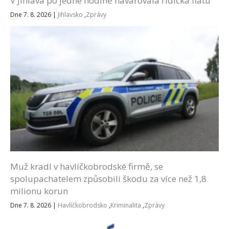
V Jihlava po jedné hodině havarovala řidička fiatu
Dne 7. 8. 2026
|
Jihlavsko
,
Zprávy
Muž kradl v havlíčkobrodské firmě, se
spolupachatelem způsobili škodu za více než 1,8
milionu korun
Dne 7. 8. 2026
|
Havlíčkobrodsko
,
Kriminalita
,
Zprávy