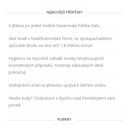
NEJNOVĚJŠÍ PŘÍSPĚVKY
V Jihlava po jedné hodině havarovala řidička fiatu
Muž kradl v havlíčkobrodské firmě, se spolupachatelem
způsobili škodu za více než 1,8 milionu korun
Hygienici na Vysočině odhalili stovky nevyhovujících
kosmetických přípravků. Kontroly zakázaných látek
pokračují
Vodoprávní úřad na Jihlavsku vyzývá k šetření vodou
Nevíte kudy? Chobotnice v Bystřici nad Pernštejnem vám
poradí
RUBRIKY