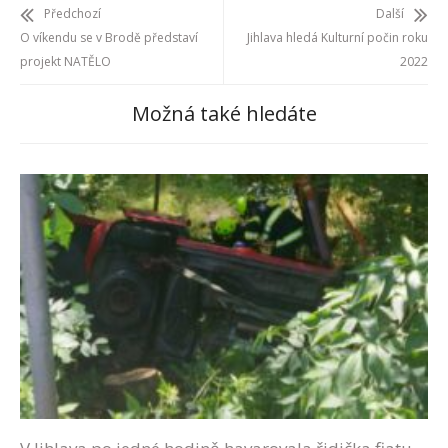
Předchozí
Další
O víkendu se v Brodě představí
Jihlava hledá Kulturní počin roku
projekt NATĚLO
2022
Možná také hledáte