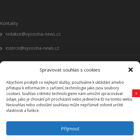
Kontakty
redakce@vysocina-news.cz
inzerce@vysocina-news.cz
Spravovat souhlas s cookies
Abychom poskytli co nejlepší služby, používáme k ukládání a/nebo
Přihlásit se k odběru novinek
přístupu k informacím o zařízení, technologie jako jsou soubory
x
cookies. Souhlas s těmito technologiemi nám umožní zpracovávat
Všeobecné podmínky
údaje, jako je chování při procházení nebo jedinečná ID na tomto webu.
Nesouhlas nebo odvolání souhlasu může nepříznivě ovlivnit určité
vlastnosti a funkce.
Vysočina-news.cz
Přijmout
Zpravodajství z Vysočiny