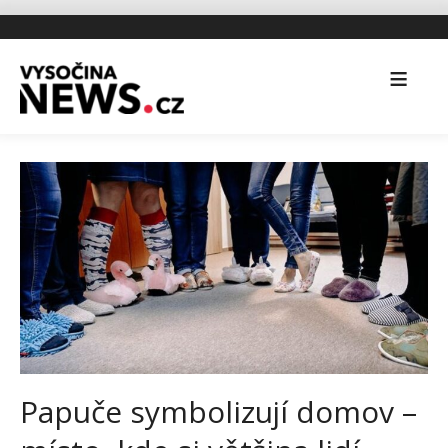
Papuče symbolizují domov –