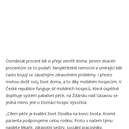
Osmdesát procent lidí si přeje zemřít doma. Jenom dvaceti
procentům se to podaří. Nevyléčitelně nemocní a umírající lidé
často bojují se závažnými zdravotními problémy. I přesto
mohou dožít svůj život doma, a to díky mobilním hospicům. V
České republice funguje síť mobilních hospiců, která úspěšně
doplňuje systém paliativní péče, na Žďársku nad Sázavou se
jedná mimo jiné o Domácí hospic Vysočina.
„Cílem péče je kvalitní život člověka na konci života. Kromě
pacienta podporujeme celou rodinu. Proto v našem týmu
najdete lékaře, zdravotní sestry, sociální pracovníky,