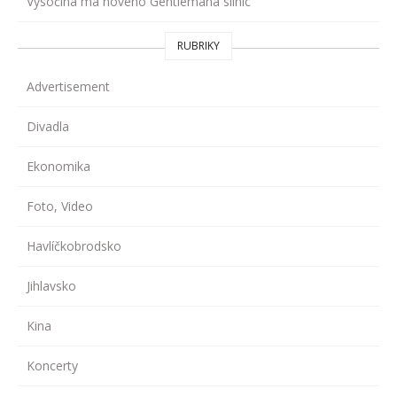
Vysočina má nového Gentlemana silnic
RUBRIKY
Advertisement
Divadla
Ekonomika
Foto, Video
Havlíčkobrodsko
Jihlavsko
Kina
Koncerty