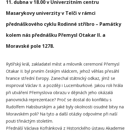
11. dubna v 18.00
v Univerzitním centru
Masarykovy univerzity v Telči
v rámci
přednáškového cyklu Rodinné stříbro – Památky
kolem nás přednášku Přemysl Otakar II. a
Moravské pole 1278.
Rytířský král, zakladatel měst a milovník ceremonií Přemysl
Otakar II. byl prvním českým vládcem, jehož věhlas přesáhl
hranice střední Evropy. Zanechal státnický odkaz, jímž se
inspiroval Václav II. a později i Lucemburkové. Jakou roli hrála
při utváření Přemyslova obrazu v dějinách jeho okázalá
panovnická reprezentace? Proč se dostal do konfliktu s
Rudolfem Habsburským a jaké byly okolnosti osudné bitvy na
Moravském poli? Na tyto a další otázky odpovíme při naší
pouti třináctým stoletím.
Přednáší Václava Kofránková z Historického ústavu Akademie