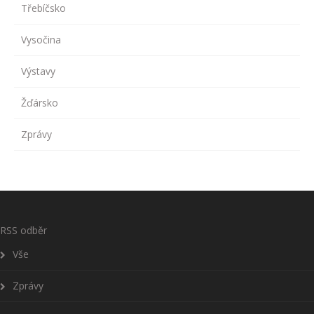
Třebíčsko
Vysočina
Výstavy
Žďársko
Zprávy
RSS odběr
Vše
Zprávy