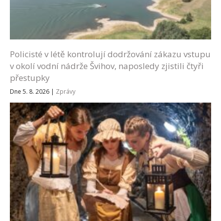
Policisté v létě kontrolují dodržování zákazu vstupu
v okolí vodní nádrže Švihov, naposledy zjistili čtyři
přestupky
Dne 5. 8. 2026
|
Zprávy