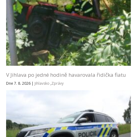
V Jihlava po jedné hodině havarovala řidička fiatu
Dne 7. 8. 2026
|
Jihlavsko
,
Zprávy