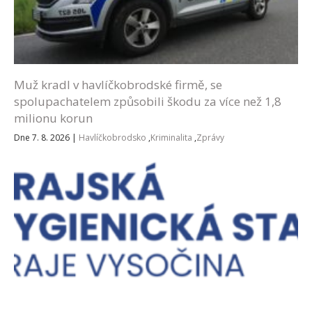
Muž kradl v havlíčkobrodské firmě, se
spolupachatelem způsobili škodu za více než 1,8
milionu korun
Dne 7. 8. 2026
|
Havlíčkobrodsko
,
Kriminalita
,
Zprávy