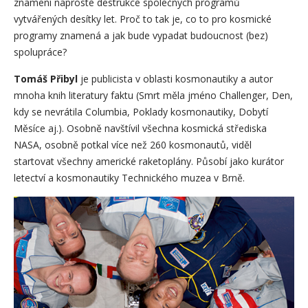
znamení naprosté destrukce společných programů
vytvářených desítky let. Proč to tak je, co to pro kosmické
programy znamená a jak bude vypadat budoucnost (bez)
spolupráce?
Tomáš Přibyl
je publicista v oblasti kosmonautiky a autor
mnoha knih literatury faktu (Smrt měla jméno Challenger, Den,
kdy se nevrátila Columbia, Poklady kosmonautiky, Dobytí
Měsíce aj.). Osobně navštívil všechna kosmická střediska
NASA, osobně potkal více než 260 kosmonautů, viděl
startovat všechny americké raketoplány. Působí jako kurátor
letectví a kosmonautiky Technického muzea v Brně.