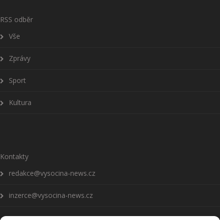
RSS odběr
Vše
Zprávy
Sport
Kultura
Kontakty
redakce@vysocina-news.cz
inzerce@vysocina-news.cz