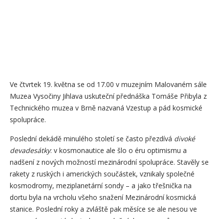
Ve čtvrtek 19. května se od 17.00 v muzejním Malovaném sále
Muzea Vysočiny Jihlava uskuteční přednáška Tomáše Přibyla z
Technického muzea v Brně nazvaná Vzestup a pád kosmické
spolupráce.
Poslední dekádě minulého století se často přezdívá
divoké
devadesátky
: v kosmonautice ale šlo o éru optimismu a
nadšení z nových možností mezinárodní spolupráce. Stavěly se
rakety z ruských i amerických součástek, vznikaly společné
kosmodromy, meziplanetární sondy – a jako třešnička na
dortu byla na vrcholu všeho snažení Mezinárodní kosmická
stanice. Poslední roky a zvláště pak měsíce se ale nesou ve