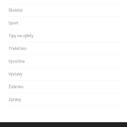
Školství
Sport
Tipy na výlety
Třebíčsko
Vysočina
Výstavy
Žďársko
Zprávy