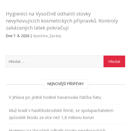
Hygienici na Vysočině odhalili stovky
nevyhovujících kosmetických přípravků. Kontroly
zakázaných látek pokračují
Dne 7. 8. 2026
|
Vysočina
,
Zprávy
NEJNOVĚJŠÍ PŘÍSPĚVKY
V Jihlava po jedné hodině havarovala řidička fiatu
Muž kradl v havlíčkobrodské firmě, se spolupachatelem
způsobili škodu za více než 1,8 milionu korun
Hygienici na Vysočině odhalili stovky nevyhovujících