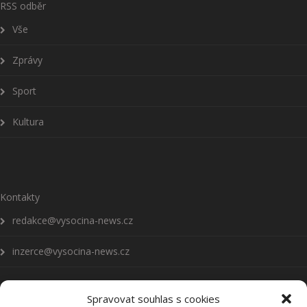
RSS odběr
Vše
Zprávy
Sport
Kultura
Kontakty
redakce@vysocina-news.cz
inzerce@vysocina-news.cz
Spravovat souhlas s cookies