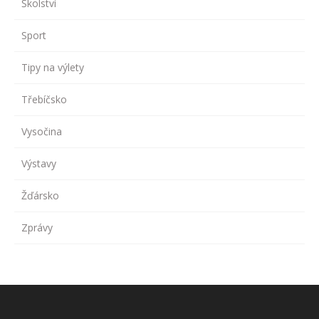
Školství
Sport
Tipy na výlety
Třebíčsko
Vysočina
Výstavy
Žďársko
Zprávy