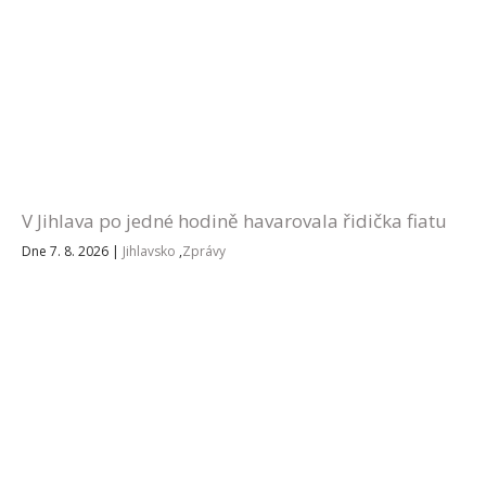
V Jihlava po jedné hodině havarovala řidička fiatu
Dne 7. 8. 2026
|
Jihlavsko
,
Zprávy