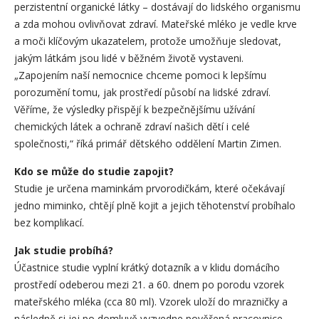
perzistentní organické látky – dostávají do lidského organismu
a zda mohou ovlivňovat zdraví. Mateřské mléko je vedle krve
a moči klíčovým ukazatelem, protože umožňuje sledovat,
jakým látkám jsou lidé v běžném životě vystaveni.
„Zapojením naší nemocnice chceme pomoci k lepšímu
porozumění tomu, jak prostředí působí na lidské zdraví.
Věříme, že výsledky přispějí k bezpečnějšímu užívání
chemických látek a ochraně zdraví našich dětí i celé
společnosti,“ říká primář dětského oddělení Martin Zimen.
Kdo se může do studie zapojit?
Studie je určena maminkám prvorodičkám, které očekávají
jedno miminko, chtějí plně kojit a jejich těhotenství probíhalo
bez komplikací.
Jak studie probíhá?
Účastnice studie vyplní krátký dotazník a v klidu domácího
prostředí odeberou mezi 21. a 60. dnem po porodu vzorek
mateřského mléka (cca 80 ml). Vzorek uloží do mrazničky a
následně si jej po domluvě vyzvedne pověřená pracovnice.